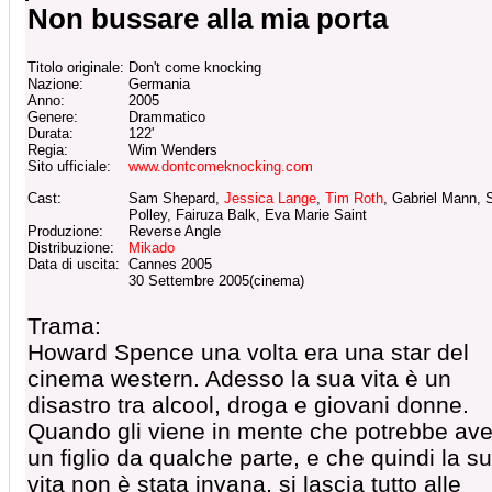
Non bussare alla mia porta
Titolo originale:
Don't come knocking
Nazione:
Germania
Anno:
2005
Genere:
Drammatico
Durata:
122'
Regia:
Wim Wenders
Sito ufficiale:
www.dontcomeknocking.com
Cast:
Sam Shepard,
Jessica Lange
,
Tim Roth
, Gabriel Mann, 
Polley, Fairuza Balk, Eva Marie Saint
Produzione:
Reverse Angle
Distribuzione:
Mikado
Data di uscita:
Cannes 2005
30 Settembre 2005(cinema)
Trama:
Howard Spence una volta era una star del
cinema western. Adesso la sua vita è un
disastro tra alcool, droga e giovani donne.
Quando gli viene in mente che potrebbe ave
un figlio da qualche parte, e che quindi la s
vita non è stata invana, si lascia tutto alle