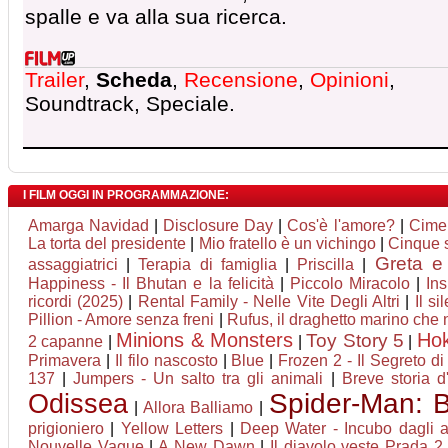
spalle e va alla sua ricerca.
Trailer
,
Scheda
,
Recensione
,
Opinioni
,
Soundtrack, Speciale.
I FILM OGGI IN PROGRAMMAZIONE:
Amarga Navidad
|
Disclosure Day
|
Cos'è l'amore?
|
Cime
La torta del presidente
|
Mio fratello è un vichingo
|
Cinque 
Greta e 
assaggiatrici
|
Terapia di famiglia
|
Priscilla
|
Happiness - Il Bhutan e la felicità
|
Piccolo Miracolo
|
In
ricordi (2025)
|
Rental Family - Nelle Vite Degli Altri
|
Il si
Pillion - Amore senza freni
|
Rufus, il draghetto marino che
Minions & Monsters
Ho
Toy Story 5
2 capanne
|
|
|
Primavera
|
Il filo nascosto
|
Blue
|
Frozen 2 - Il Segreto di
137
|
Jumpers - Un salto tra gli animali
|
Breve storia 
Odissea
Spider-Man: 
|
Allora Balliamo
|
prigioniero
|
Yellow Letters
|
Deep Water - Incubo dagli a
Nouvelle Vague
|
A New Dawn
|
Il diavolo veste Prada 2