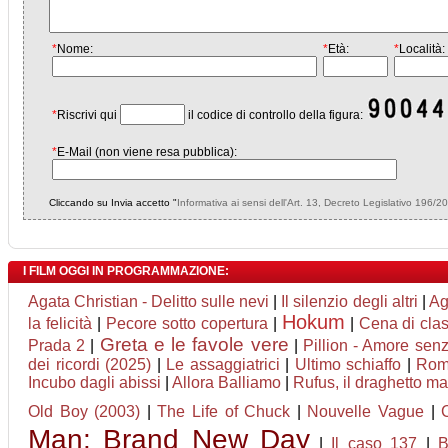
*
Nome:
*
Età:
*
Località:
*
Riscrivi qui
il codice di controllo della figura:
*
E-Mail (non viene resa pubblica):
Cliccando su Invia accetto "
Informativa ai sensi dell'Art. 13, Decreto Legislativo 196/2
I FILM OGGI IN PROGRAMMAZIONE:
Agata Christian - Delitto sulle nevi
|
Il silenzio degli altri
|
Ag
Hokum
la felicità
|
Pecore sotto copertura
|
|
Cena di cla
Greta e le favole vere
Prada 2
|
|
Pillion - Amore senz
dei ricordi (2025)
|
Le assaggiatrici
|
Ultimo schiaffo
|
Rome
Incubo dagli abissi
|
Allora Balliamo
|
Rufus, il draghetto m
Old Boy (2003)
|
The Life of Chuck
|
Nouvelle Vague
|
Man: Brand New Day
|
Il caso 137
|
B