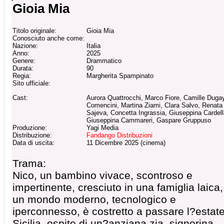
Gioia Mia
Titolo originale:
Gioia Mia
Conosciuto anche come:
Nazione:
Italia
Anno:
2025
Genere:
Drammatico
Durata:
90
Regia:
Margherita Spampinato
Sito ufficiale:
Cast:
Aurora Quattrocchi, Marco Fiore, Camille Duga
Comencini, Martina Ziami, Clara Salvo, Renata
Sajeva, Concetta Ingrassia, Giuseppina Cardell
Giuseppina Cammareri, Gaspare Gruppuso
Produzione:
Yagi Media
Distribuzione:
Fandango Distribuzioni
Data di uscita:
11 Dicembre 2025 (cinema)
Trama:
Nico, un bambino vivace, scontroso e
impertinente, cresciuto in una famiglia laica,
un mondo moderno, tecnologico e
iperconnesso, è costretto a passare l?estate
Sicilia, ospite di un?anziana zia, signorina