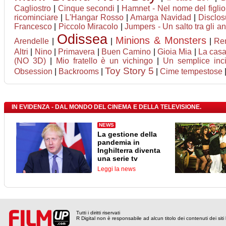
Cagliostro
|
Cinque secondi
|
Hamnet - Nel nome del figlio
ricominciare
|
L'Hangar Rosso
|
Amarga Navidad
|
Disclos
Francesco
|
Piccolo Miracolo
|
Jumpers - Un salto tra gli an
Odissea
Minions & Monsters
Arendelle
|
|
|
Ren
Altri
|
Nino
|
Primavera
|
Buen Camino
|
Gioia Mia
|
La casa
(NO 3D)
|
Mio fratello è un vichingo
|
Un semplice inc
Toy Story 5
Obsession
|
Backrooms
|
|
Cime tempestose
IN EVIDENZA - DAL MONDO DEL CINEMA E DELLA TELEVISIONE.
NEWS
La gestione della
pandemia in
Inghilterra diventa
una serie tv
Leggi la news
Tutti i diritti riservati
R Digital non è responsabile ad alcun titolo dei contenuti dei siti l