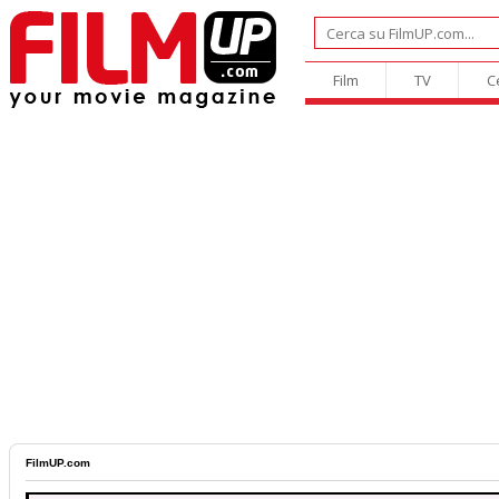
Film
TV
C
FilmUP.com