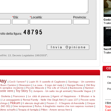
*
Età:
*
Località:
Provincia:
Godzi
Trailer
rollo della figura:
Sacrif
Trailer
dell'Art. 13, Decreto Legislativo 196/2003
".
CE
Fil
Day
|
Cos'è l'amore?
|
Lupin III: Il castello di Cagliostro
|
Santiago - Un cammino
Cit
|
Buen Camino
|
Obsession
|
La casa - Il rogo del male
|
L'Hangar Rosso
|
Old Boy
n semplice incidente
|
Piccolo Miracolo
|
The Life of Chuck
|
Backrooms
|
Hamnet -
Pro
avole vere
Toy Story 5
|
|
Jumpers - Un salto tra gli animali
|
Nouvelle Vague
|
Il
Giulietta
|
Francesco
|
Le città di pianura
|
Agent of Happiness - Il Bhutan e la
a
|
Le assaggiatrici
|
Rental Family - Nelle Vite Degli Altri
|
Il caso 137
|
Pecore sotto
Hokum
I fi
ichingo
|
|
Il silenzio degli altri
|
Frozen 2 - Il Segreto di Arendelle
|
Cinque
t (NO 3D)
|
Cime tempestose
|
Rufus, il draghetto marino che non sapeva nuotare
|
Napo
Ultimo schiaffo
|
Terapia di famiglia
|
Pillion - Amore senza freni
|
Cagl