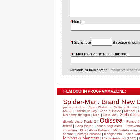
*
Nome:
*
Riscrivi qui
il codice di cont
*
E-Mail (non viene resa pubblica):
Cliccando su Invia accetto "
Informativa ai sensi 
I FILM OGGI IN PROGRAMMAZIONE:
Spider-Man: Brand New 
per ricominciare
|
Agata Christian - Delitto sulle nevi
(2003)
|
Disclosure Day
|
Cena di classe
|
Michael
|
U
Greta e le f
Nel nome del figlio
|
Nino
|
Gioia Mia
|
Odissea
diavolo veste Prada 2
|
|
Romeo è 
felicità
|
Deep Water - Incubo dagli abissi
|
Primaver
copertura
|
Blue
|
Allora Balliamo
|
Mio fratello è un v
secondi
|
Amarga Navidad
|
Il prigioniero
|
Inside Ou
Minions & Monsters
|
L'isola dei ricordi (2025)
|