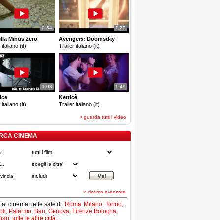
0:34
2:25
lla Minus Zero
Avengers: Doomsday
 italiano (it)
Trailer italiano (it)
1:03
1:49
ice
Ketticè
 italiano (it)
Trailer italiano (it)
> guarda tutti i video
RCA CINEMA
m:
tà:
vincia:
> ricerca avanzata
lm al cinema nelle sale di:
Roma
,
Milano
,
Torino
,
li
,
Palermo
,
Bari
,
Genova
,
Firenze
Bologna
,
iari
,
tutte le altre città...