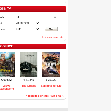
I IN TV
nale:
rio:
nere:
> ricerca avanzata
X OFFICE
€ 90.532
€ 51.845
€ 39.220
Volevo
The Grudge
Bad Boys for Life
nascondermi
> consulta gli incassi Italia e USA