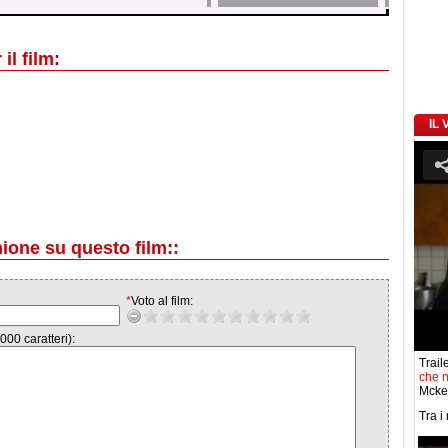
il film:
IL
nione su questo film::
*
Voto al film:
000 caratteri):
Traile
che n
Mcke
Tra i