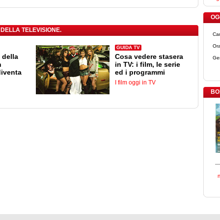
OGG
 DELLA TELEVISIONE.
Ca
Ora
GUIDA TV
 della
Cosa vedere stasera
Ge
n
in TV: i film, le serie
diventa
ed i programmi
I film oggi in TV
BO