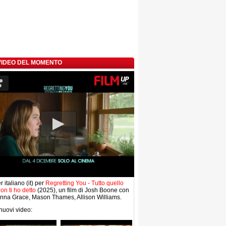
 VIDEO DEL MOMENTO
r italiano (it) per
Regretting You - Tutto quello
on ti ho detto
(2025), un film di Josh Boone con
nna Grace, Mason Thames, Allison Williams.
 nuovi video: