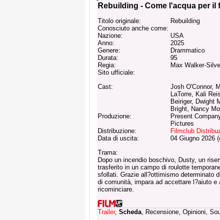
Rebuilding - Come l'acqua per il
Titolo originale:
Rebuilding
Conosciuto anche come:
Nazione:
USA
Anno:
2025
Genere:
Drammatico
Durata:
95
Regia:
Max Walker-Silv
Sito ufficiale:
Cast:
Josh O'Connor, 
LaTorre, Kali Rei
Beiriger, Dwight 
Bright, Nancy Mo
Produzione:
Present Company
Pictures
Distribuzione:
Filmclub Distribu
Data di uscita:
04 Giugno 2026 (
Trama:
Dopo un incendio boschivo, Dusty, un riserv
trasferito in un campo di roulotte temporaneo
sfollati. Grazie all?ottimismo determinato d
di comunità, impara ad accettare l?aiuto e ad
ricominciare.
Trailer
,
Scheda
, Recensione, Opinioni, So