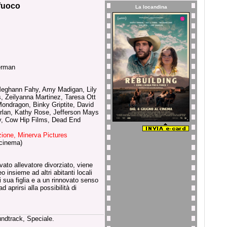
 fuoco
La locandina
erman
Meghann Fahy, Amy Madigan, Lily
s, Zeilyanna Martinez, Taresa Ott
Mondragon, Binky Griptite, David
rlan, Kathy Rose, Jefferson Mays
, Cow Hip Films, Dead End
zione, Minerva Pictures
cinema)
ato allevatore divorziato, viene
 insieme ad altri abitanti locali
i sua figlia e a un rinnovato senso
 aprirsi alla possibilità di
undtrack, Speciale.