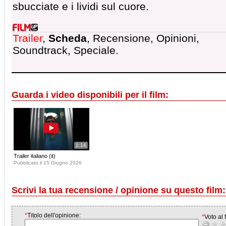
sbucciate e i lividi sul cuore.
Trailer
,
Scheda
, Recensione, Opinioni,
Soundtrack, Speciale.
Guarda i video disponibili per il film:
1:14
Trailer italiano (it)
Pubblicato il 15 Giugno 2026
Scrivi la tua recensione / opinione su questo film:
*
Titolo dell'opinione:
*
Voto al f