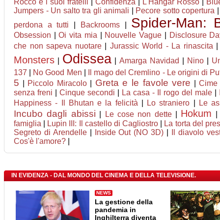
Rocco e i suoi fratelli
|
Confidenza
|
L'Hangar Rosso
|
Blu
Jumpers - Un salto tra gli animali
|
Pecore sotto copertura
Spider-Man:
perdona a tutti
|
Backrooms
|
Obsession
|
Oi vita mia
|
Nouvelle Vague
|
Disclosure Da
che non sapeva nuotare
|
Jurassic World - La rinascita
Odissea
Monsters
|
|
Amarga Navidad
|
Nino
|
Un
137
|
No Good Men
|
Il mago del Cremlino - Le origini di Pu
5
Greta e le favole vere
|
Piccolo Miracolo
|
|
Cime 
senza freni
|
Cinque secondi
|
La casa - Il rogo del male
|
Happiness - Il Bhutan e la felicità
|
Lo straniero
|
Le ass
Hokum
Incubo dagli abissi
|
Le cose non dette
|
famiglia
|
Lupin III: Il castello di Cagliostro
|
La torta del pre
Segreto di Arendelle
|
Inside Out (NO 3D)
|
Il diavolo ve
Cos'è l'amore?
|
IN EVIDENZA - DAL MONDO DEL CINEMA E DELLA TELEVISIONE.
NEWS
La gestione della
pandemia in
Inghilterra diventa