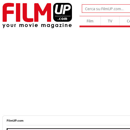
Film
TV
C
FilmUP.com