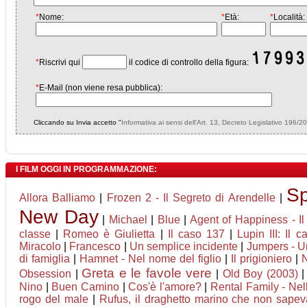
*
Nome:
*
Età:
*
Località:
*
Riscrivi qui
il codice di controllo della figura:
*
E-Mail (non viene resa pubblica):
Cliccando su Invia accetto "
Informativa ai sensi dell'Art. 13, Decreto Legislativo 196/2
I FILM OGGI IN PROGRAMMAZIONE:
Sp
Allora Balliamo
|
Frozen 2 - Il Segreto di Arendelle
|
New Day
|
Michael
|
Blue
|
Agent of Happiness - Il 
classe
|
Romeo è Giulietta
|
Il caso 137
|
Lupin III: Il c
Miracolo
|
Francesco
|
Un semplice incidente
|
Jumpers - Un
di famiglia
|
Hamnet - Nel nome del figlio
|
Il prigioniero
|
Greta e le favole vere
Obsession
|
|
Old Boy (2003)
Nino
|
Buen Camino
|
Cos'è l'amore?
|
Rental Family - Nell
rogo del male
|
Rufus, il draghetto marino che non sapev