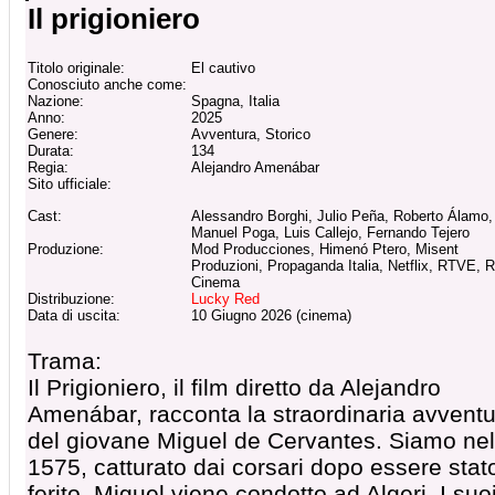
Il prigioniero
Titolo originale:
El cautivo
Conosciuto anche come:
Nazione:
Spagna, Italia
Anno:
2025
Genere:
Avventura, Storico
Durata:
134
Regia:
Alejandro Amenábar
Sito ufficiale:
Cast:
Alessandro Borghi, Julio Peña, Roberto Álamo,
Manuel Poga, Luis Callejo, Fernando Tejero
Produzione:
Mod Producciones, Himenó Ptero, Misent
Produzioni, Propaganda Italia, Netflix, RTVE, R
Cinema
Distribuzione:
Lucky Red
Data di uscita:
10 Giugno 2026 (cinema)
Trama:
Il Prigioniero, il film diretto da Alejandro
Amenábar, racconta la straordinaria avvent
del giovane Miguel de Cervantes. Siamo nel
1575, catturato dai corsari dopo essere stat
ferito, Miguel viene condotto ad Algeri. I suo