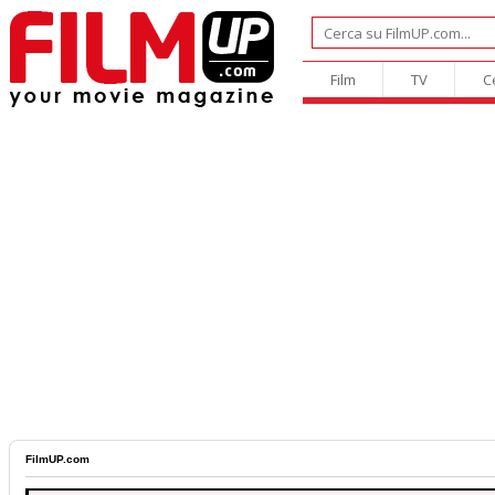
Film
TV
C
FilmUP.com