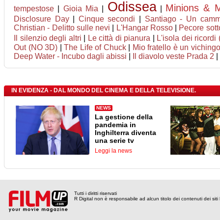
Odissea
Minions & 
tempestose
|
Gioia Mia
|
|
Disclosure Day
|
Cinque secondi
|
Santiago - Un cammi
Christian - Delitto sulle nevi
|
L'Hangar Rosso
|
Pecore sott
Il silenzio degli altri
|
Le città di pianura
|
L'isola dei ricordi
Out (NO 3D)
|
The Life of Chuck
|
Mio fratello è un viching
Deep Water - Incubo dagli abissi
|
Il diavolo veste Prada 2
|
IN EVIDENZA - DAL MONDO DEL CINEMA E DELLA TELEVISIONE.
NEWS
La gestione della
pandemia in
Inghilterra diventa
una serie tv
Leggi la news
Tutti i diritti riservati
R Digital non è responsabile ad alcun titolo dei contenuti dei siti l