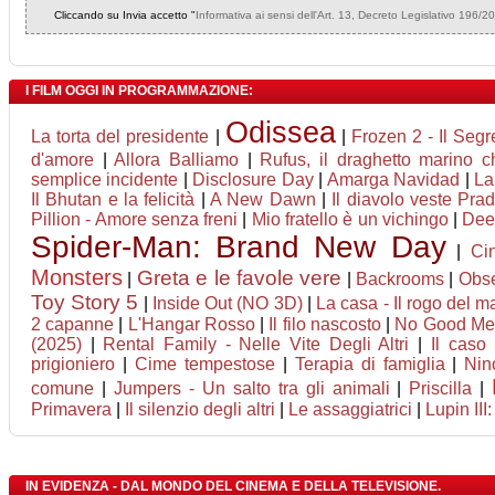
Cliccando su Invia accetto "
Informativa ai sensi dell'Art. 13, Decreto Legislativo 196/2
I FILM OGGI IN PROGRAMMAZIONE:
Odissea
La torta del presidente
|
|
Frozen 2 - Il Segr
d'amore
|
Allora Balliamo
|
Rufus, il draghetto marino 
semplice incidente
|
Disclosure Day
|
Amarga Navidad
|
La
Il Bhutan e la felicità
|
A New Dawn
|
Il diavolo veste Pra
Pillion - Amore senza freni
|
Mio fratello è un vichingo
|
Deep
Spider-Man: Brand New Day
|
Ci
Monsters
Greta e le favole vere
|
|
Backrooms
|
Obs
Toy Story 5
|
Inside Out (NO 3D)
|
La casa - Il rogo del m
2 capanne
|
L'Hangar Rosso
|
Il filo nascosto
|
No Good Me
(2025)
|
Rental Family - Nelle Vite Degli Altri
|
Il caso
prigioniero
|
Cime tempestose
|
Terapia di famiglia
|
Nin
comune
|
Jumpers - Un salto tra gli animali
|
Priscilla
|
Primavera
|
Il silenzio degli altri
|
Le assaggiatrici
|
Lupin III:
IN EVIDENZA - DAL MONDO DEL CINEMA E DELLA TELEVISIONE.