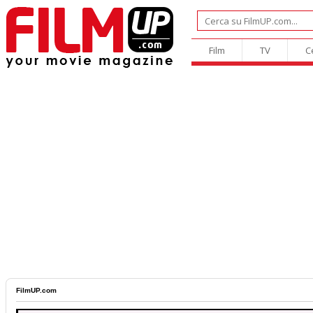
Film
TV
C
FilmUP.com