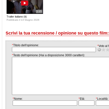
1:15
Trailer italiano (it)
Pubblicato il 13 Giugno 2026
Scrivi la tua recensione / opinione su questo film:
*
Titolo dell'opinione:
*
Voto al f
*
Testo dell'opinione (Hai a disposizione 3000 caratteri):
*
Nome:
*
Età:
*
Località: