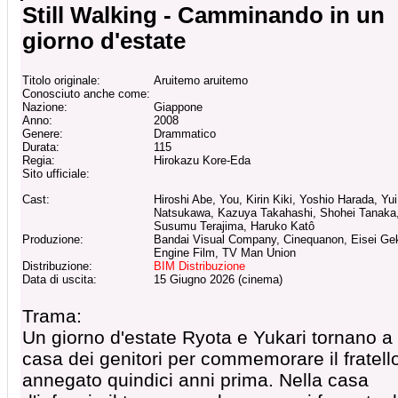
Still Walking - Camminando in un
giorno d'estate
Titolo originale:
Aruitemo aruitemo
Conosciuto anche come:
Nazione:
Giappone
Anno:
2008
Genere:
Drammatico
Durata:
115
Regia:
Hirokazu Kore-Eda
Sito ufficiale:
Cast:
Hiroshi Abe, You, Kirin Kiki, Yoshio Harada, Yui
Natsukawa, Kazuya Takahashi, Shohei Tanaka
Susumu Terajima, Haruko Katô
Produzione:
Bandai Visual Company, Cinequanon, Eisei Gek
Engine Film, TV Man Union
Distribuzione:
BIM Distribuzione
Data di uscita:
15 Giugno 2026 (cinema)
Trama:
Un giorno d'estate Ryota e Yukari tornano a
casa dei genitori per commemorare il fratell
annegato quindici anni prima. Nella casa