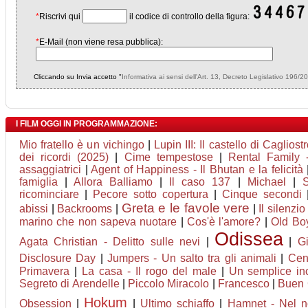
*
Riscrivi qui
il codice di controllo della figura:
*
E-Mail (non viene resa pubblica):
Cliccando su Invia accetto "
Informativa ai sensi dell'Art. 13, Decreto Legislativo 196/2
I FILM OGGI IN PROGRAMMAZIONE:
Mio fratello è un vichingo
|
Lupin III: Il castello di Cagliost
dei ricordi (2025)
|
Cime tempestose
|
Rental Family -
assaggiatrici
|
Agent of Happiness - Il Bhutan e la felicità
famiglia
|
Allora Balliamo
|
Il caso 137
|
Michael
|
ricominciare
|
Pecore sotto copertura
|
Cinque secondi
Greta e le favole vere
abissi
|
Backrooms
|
|
Il silenzio
marino che non sapeva nuotare
|
Cos'è l'amore?
|
Old Bo
Odissea
Agata Christian - Delitto sulle nevi
|
|
G
Disclosure Day
|
Jumpers - Un salto tra gli animali
|
Cen
Primavera
|
La casa - Il rogo del male
|
Un semplice in
Segreto di Arendelle
|
Piccolo Miracolo
|
Francesco
|
Buen
Hokum
Obsession
|
|
Ultimo schiaffo
|
Hamnet - Nel no