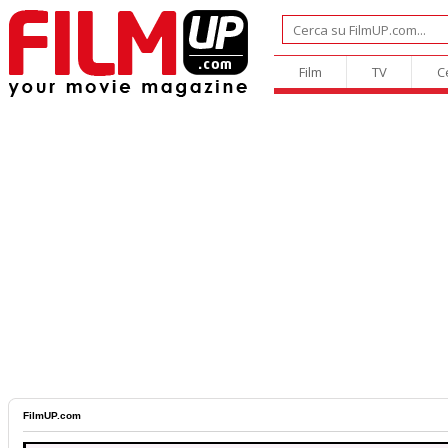
Film
TV
C
FilmUP.com