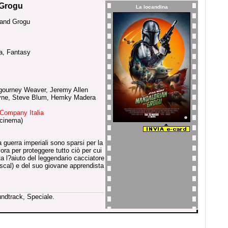
 Grogu
La locandina
 and Grogu
a, Fantasy
gourney Weaver, Jeremy Allen
yne, Steve Blum, Hemky Madera
Company Italia
(cinema)
a guerra imperiali sono sparsi per la
ra per proteggere tutto ciò per cui
ta l?aiuto del leggendario cacciatore
ascal) e del suo giovane apprendista
undtrack, Speciale.