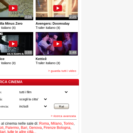
0:34
2:25
lla Minus Zero
Avengers: Doomsday
 italiano (it)
Trailer italiano (it)
1:03
1:49
ice
Ketticè
 italiano (it)
Trailer italiano (it)
> guarda tutti i video
RCA CINEMA
m:
tà:
vincia:
> ricerca avanzata
lm al cinema nelle sale di:
Roma
,
Milano
,
Torino
,
li
,
Palermo
,
Bari
,
Genova
,
Firenze
Bologna
,
iari
,
tutte le altre città...