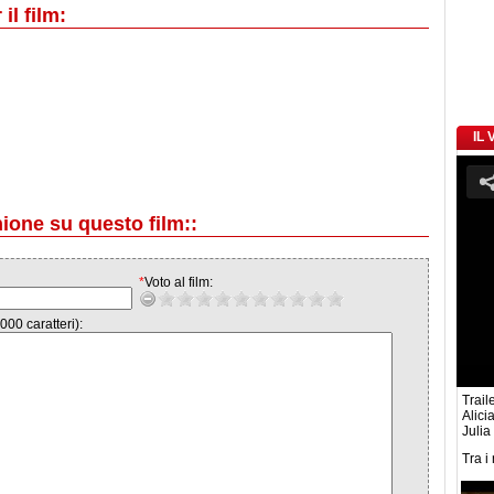
il film:
IL
nione su questo film::
*
Voto al film:
000 caratteri):
Traile
Alici
Julia
Tra i