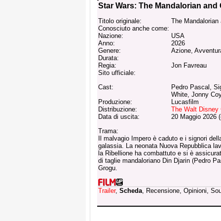
Star Wars: The Mandalorian and
Titolo originale:
The Mandalorian
Conosciuto anche come:
Nazione:
USA
Anno:
2026
Genere:
Azione, Avventur
Durata:
Regia:
Jon Favreau
Sito ufficiale:
Cast:
Pedro Pascal, Si
White, Jonny Co
Produzione:
Lucasfilm
Distribuzione:
The Walt Disney 
Data di uscita:
20 Maggio 2026 
Trama:
Il malvagio Impero è caduto e i signori dell
galassia. La neonata Nuova Repubblica lavo
la Ribellione ha combattuto e si è assicura
di taglie mandaloriano Din Djarin (Pedro P
Grogu.
Trailer
,
Scheda
, Recensione, Opinioni, So