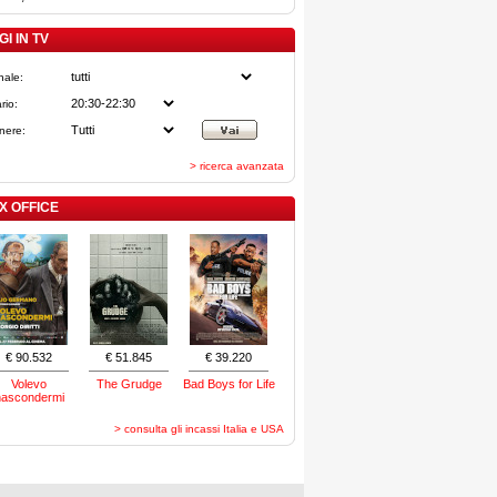
I IN TV
nale:
rio:
nere:
> ricerca avanzata
X OFFICE
€ 90.532
€ 51.845
€ 39.220
Volevo
The Grudge
Bad Boys for Life
nascondermi
> consulta gli incassi Italia e USA