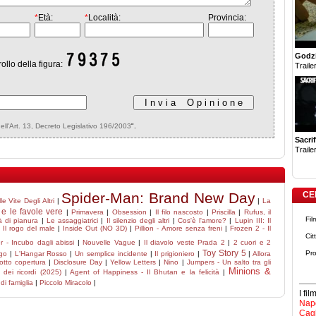
*
Età:
*
Località:
Provincia:
Godzi
rollo della figura:
Trailer
dell'Art. 13, Decreto Legislativo 196/2003
".
Sacrif
Trailer
Spider-Man: Brand New Day
CE
e Vite Degli Altri
|
|
La
 e le favole vere
|
Primavera
|
Obsession
|
Il filo nascosto
|
Priscilla
|
Rufus, il
Fil
à di pianura
|
Le assaggiatrici
|
Il silenzio degli altri
|
Cos'è l'amore?
|
Lupin III: Il
 Il rogo del male
|
Inside Out (NO 3D)
|
Pillion - Amore senza freni
|
Frozen 2 - Il
Cit
 - Incubo dagli abissi
|
Nouvelle Vague
|
Il diavolo veste Prada 2
|
2 cuori e 2
Toy Story 5
Pro
ngo
|
L'Hangar Rosso
|
Un semplice incidente
|
Il prigioniero
|
|
Allora
otto copertura
|
Disclosure Day
|
Yellow Letters
|
Nino
|
Jumpers - Un salto tra gli
Minions &
a dei ricordi (2025)
|
Agent of Happiness - Il Bhutan e la felicità
|
di famiglia
|
Piccolo Miracolo
|
I fi
Napo
Cagl