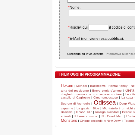
*
Nome:
*
Riscrivi qui
il codice di cont
*
E-Mail (non viene resa pubblica):
Cliccando su Invia accetto "
Informativa ai sensi 
I FILM OGGI IN PROGRAMMAZIONE:
Hokum
|
Michael
|
Backrooms
|
Rental Family - Nell
Greta
torta del presidente
|
Breve storia d'amore
|
draghetto marino che non sapeva nuotare
|
Le citt
castello di Cagliostro
|
Cime tempestose
|
La casa -
Odissea
Segreto di Arendelle
|
|
Deep Water
capanne
|
La grazia
|
Blue
|
Mio fratello è un vichi
Balliamo
|
Il caso 137
|
Amarga Navidad
|
Pecore s
animali
|
Il bene comune
|
No Good Men
|
L'isol
Monsters
|
Cinque secondi
|
A New Dawn
|
Terapia 