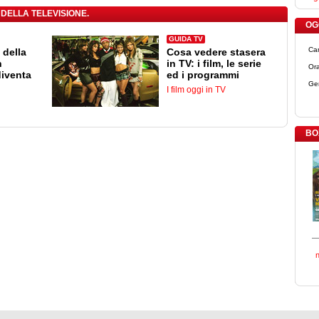
 DELLA TELEVISIONE.
OGG
GUIDA TV
Ca
 della
Cosa vedere stasera
n
in TV: i film, le serie
Ora
diventa
ed i programmi
Ge
I film oggi in TV
BO