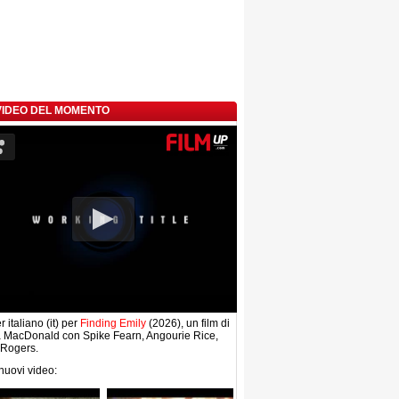
 VIDEO DEL MOMENTO
r italiano (it) per
Finding Emily
(2026), un film di
a MacDonald con Spike Fearn, Angourie Rice,
 Rogers.
 nuovi video: