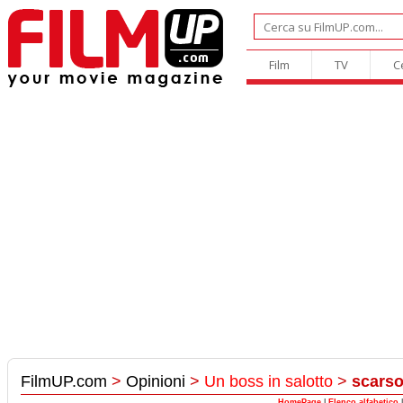
Film
TV
C
FilmUP.com
>
Opinioni
>
Un boss in salotto
>
scars
HomePage
|
Elenco alfabetico