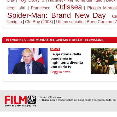
Day
|
|
Hamnet - Nel nome del figlio
|
Back
Odissea
degli altri
|
Francesco
|
|
Piccolo Miraco
Spider-Man: Brand New Day
|
Ci
famiglia
|
Old Boy (2003)
|
Ultimo schiaffo
|
Buen Camino
|
IN EVIDENZA - DAL MONDO DEL CINEMA E DELLA TELEVISIONE.
NEWS
La gestione della
pandemia in
Inghilterra diventa
una serie tv
Leggi la news
Tutti i diritti riservati
R Digital non è responsabile ad alcun titolo dei contenuti dei siti l