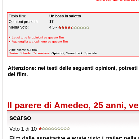
Titolo film:
Un boss in salotto
Opinioni presenti:
17
Media Voto:
4.5
-
Leggi tutte le opinioni su questo film
Aggiungi la tua opinione su questo film
Altre risorse sul film:
Trailer
,
Scheda
,
Recensione
,
Opinioni
, Soundtrack, Speciale.
Attenzione: nei testi delle seguenti opinioni, potresti 
del film.
Il parere di Amedeo, 25 anni, v
scarso
Voto 1 di 10
Film dalle aspettative elevate visto il trailer; nella 