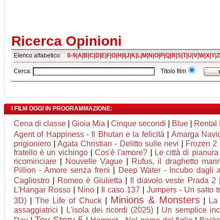
Ricerca Opinioni
Elenco alfabetico:
0-9
|
A
|
B
|
C
|
D
|
E
|
F
|
G
|
H
|
I
|
J
|
K
|
L
|
M
|
N
|
O
|
P
|
Q
|
R
|
S
|
T
|
U
|
V
|
W
|
X
|
Y
|
Z
Cerca:
Titolo film
I FILM OGGI IN PROGRAMMAZIONE:
Cena di classe
|
Gioia Mia
|
Cinque secondi
|
Blue
|
Rental 
Agent of Happiness - Il Bhutan e la felicità
|
Amarga Navi
prigioniero
|
Agata Christian - Delitto sulle nevi
|
Frozen 2 
fratello è un vichingo
|
Cos'è l'amore?
|
Le città di pianura
ricominciare
|
Nouvelle Vague
|
Rufus, il draghetto mar
Pillion - Amore senza freni
|
Deep Water - Incubo dagli a
Cagliostro
|
Romeo è Giulietta
|
Il diavolo veste Prada 2
L'Hangar Rosso
|
Nino
|
Il caso 137
|
Jumpers - Un salto tr
Minions & Monsters
3D)
|
The Life of Chuck
|
|
La 
assaggiatrici
|
L'isola dei ricordi (2025)
|
Un semplice inc
Toy Story 5