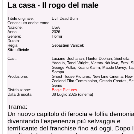
La casa - Il rogo del male
Titolo originale:
Evil Dead Burn
Conosciuto anche come:
Nazione:
USA
Anno:
2026
Genere:
Horror
Durata:
Regia:
Sébastien Vanicek
Sito ufficiale:
Cast:
Luciane Buchanan, Hunter Doohan, Souheila
Yacoub, Tandi Wright, Victory Ndukwe, Erroll 
George Pullar, Keanu Karim, Maude Davey, Ta
Soropa
Produzione:
Ghost House Pictures, New Line Cinema, New
Zealand Film Commission, Ontario Creates, Sc
Gems
Distribuzione:
Eagle Pictures
Data di uscita:
08 Luglio 2026 (cinema)
Trama:
Un nuovo capitolo di ferocia e follia demoni
diventando l'esperienza più selvaggia e
terrificante del franchise fino ad oggi. Dopo 