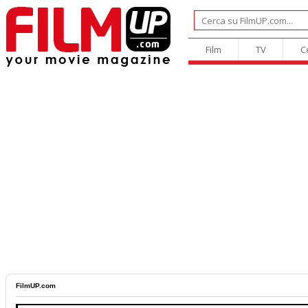
Film
TV
C
FilmUP.com