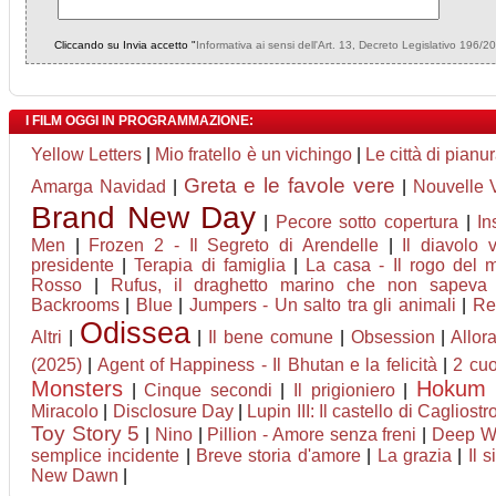
Cliccando su Invia accetto "
Informativa ai sensi dell'Art. 13, Decreto Legislativo 196/2
I FILM OGGI IN PROGRAMMAZIONE:
Yellow Letters
|
Mio fratello è un vichingo
|
Le città di pianu
Greta e le favole vere
Amarga Navidad
|
|
Nouvelle 
Brand New Day
|
Pecore sotto copertura
|
In
Men
|
Frozen 2 - Il Segreto di Arendelle
|
Il diavolo 
presidente
|
Terapia di famiglia
|
La casa - Il rogo del 
Rosso
|
Rufus, il draghetto marino che non sapeva 
Backrooms
|
Blue
|
Jumpers - Un salto tra gli animali
|
Re
Odissea
Altri
|
|
Il bene comune
|
Obsession
|
Allor
(2025)
|
Agent of Happiness - Il Bhutan e la felicità
|
2 cuo
Monsters
Hokum
|
Cinque secondi
|
Il prigioniero
|
Miracolo
|
Disclosure Day
|
Lupin III: Il castello di Cagliostr
Toy Story 5
|
Nino
|
Pillion - Amore senza freni
|
Deep Wa
semplice incidente
|
Breve storia d'amore
|
La grazia
|
Il s
New Dawn
|