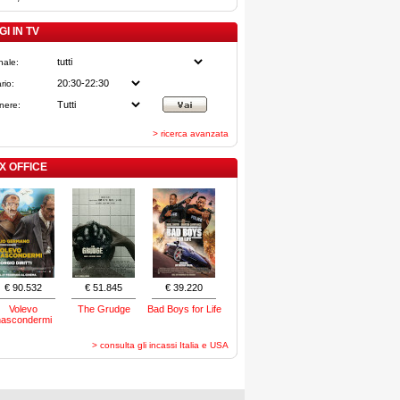
I IN TV
nale:
rio:
nere:
> ricerca avanzata
X OFFICE
€ 90.532
€ 51.845
€ 39.220
Volevo
The Grudge
Bad Boys for Life
nascondermi
> consulta gli incassi Italia e USA