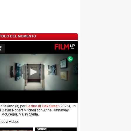
 VIDEO DEL MOMENTO
r italiano (it) per
La fine di Oak Street
(2026), un
di David Robert Mitchell con Anne Hathaway,
McGregor, Maisy Stella.
 nuovi video: