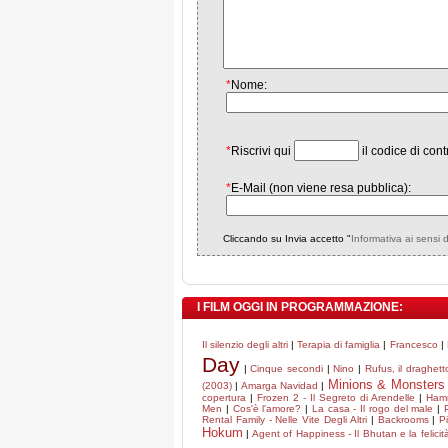
*
Nome:
*
Riscrivi qui
il codice di cont
*
E-Mail (non viene resa pubblica):
Cliccando su Invia accetto "
Informativa ai sensi 
I FILM OGGI IN PROGRAMMAZIONE:
Il silenzio degli altri
|
Terapia di famiglia
|
Francesco
|
Day
|
Cinque secondi
|
Nino
|
Rufus, il draghe
Minions & Monsters
(2003)
|
Amarga Navidad
|
copertura
|
Frozen 2 - Il Segreto di Arendelle
|
Hamn
Men
|
Cos'è l'amore?
|
La casa - Il rogo del male
|
Rental Family - Nelle Vite Degli Altri
|
Backrooms
|
P
Hokum
|
Agent of Happiness - Il Bhutan e la felicit