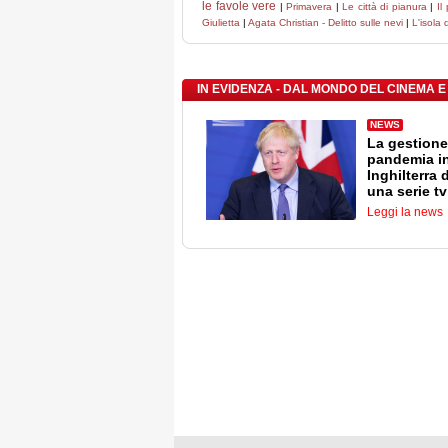
le favole vere
|
Primavera
|
Le città di pianura
|
Il
Giulietta
|
Agata Christian - Delitto sulle nevi
|
L'isola 
IN EVIDENZA - DAL MONDO DEL CINEMA E
NEWS
La gestione
pandemia i
Inghilterra 
una serie tv
Leggi la news