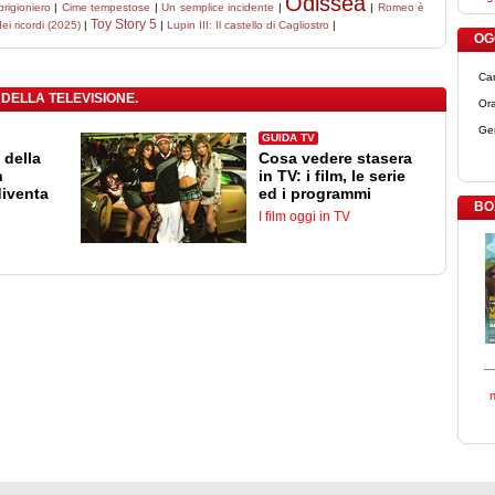
Odissea
 prigioniero
|
Cime tempestose
|
Un semplice incidente
|
|
Romeo è
Toy Story 5
dei ricordi (2025)
|
|
Lupin III: Il castello di Cagliostro
|
OGG
Ca
 DELLA TELEVISIONE.
Ora
Ge
GUIDA TV
 della
Cosa vedere stasera
n
in TV: i film, le serie
diventa
ed i programmi
BO
I film oggi in TV