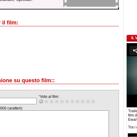
il film:
IL
nione su questo film::
*
Voto al film:
000 caratteri):
Traile
film 
Ewan 
Tra i