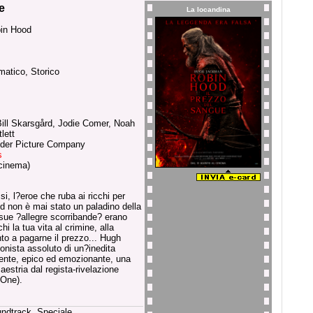
e
La locandina
bin Hood
atico, Storico
ll Skarsgård, Jodie Comer, Noah
lett
yder Picture Company
s
cinema)
ssi, l?eroe che ruba ai ricchi per
d non è mai stato un paladino della
e sue ?allegre scorribande? erano
i la tua vita al crimine, alla
to a pagarne il prezzo... Hugh
nista assoluto di un?inedita
otente, epico ed emozionante, una
aestria dal regista-rivelazione
 One).
undtrack, Speciale.