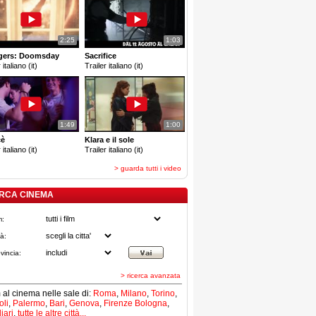
2:25
1:03
gers: Doomsday
Sacrifice
 italiano (it)
Trailer italiano (it)
1:49
1:00
cè
Klara e il sole
 italiano (it)
Trailer italiano (it)
> guarda tutti i video
RCA CINEMA
m:
tà:
vincia:
> ricerca avanzata
lm al cinema nelle sale di:
Roma
,
Milano
,
Torino
,
li
,
Palermo
,
Bari
,
Genova
,
Firenze
Bologna
,
iari
,
tutte le altre città...