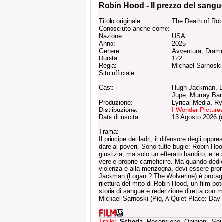
Robin Hood - Il prezzo del sangu
Titolo originale:
The Death of Ro
Conosciuto anche come:
Nazione:
USA
Anno:
2025
Genere:
Avventura, Dramm
Durata:
122
Regia:
Michael Sarnoski
Sito ufficiale:
Cast:
Hugh Jackman, Bi
Jupe, Murray Bart
Produzione:
Lyrical Media, R
Distribuzione:
I Wonder Picture
Data di uscita:
13 Agosto 2026 (
Trama:
Il principe dei ladri, il difensore degli oppre
dare ai poveri. Sono tutte bugie: Robin Hoo
giustizia, ma solo un efferato bandito, e l
vere e proprie carneficine. Ma quando dedich
violenza e alla menzogna, devi essere pron
Jackman (Logan ? The Wolverine) è protago
rilettura del mito di Robin Hood, un film p
storia di sangue e redenzione diretta con m
Michael Sarnoski (Pig, A Quiet Place: Day
Trailer
,
Scheda
, Recensione, Opinioni, So