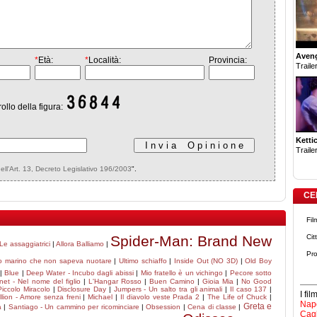
Aven
*
Età:
*
Località:
Provincia:
Trailer
rollo della figura:
Ketti
Trailer
dell'Art. 13, Decreto Legislativo 196/2003
".
CE
Fil
Spider-Man: Brand New
Cit
Le assaggiatrici
|
Allora Balliamo
|
Pro
tto marino che non sapeva nuotare
|
Ultimo schiaffo
|
Inside Out (NO 3D)
|
Old Boy
|
Blue
|
Deep Water - Incubo dagli abissi
|
Mio fratello è un vichingo
|
Pecore sotto
et - Nel nome del figlio
|
L'Hangar Rosso
|
Buen Camino
|
Gioia Mia
|
No Good
Piccolo Miracolo
|
Disclosure Day
|
Jumpers - Un salto tra gli animali
|
Il caso 137
|
I fi
illion - Amore senza freni
|
Michael
|
Il diavolo veste Prada 2
|
The Life of Chuck
|
Napo
Greta e
à
|
Santiago - Un cammino per ricominciare
|
Obsession
|
Cena di classe
|
Cagl