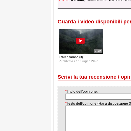
Guarda i video disponibili per 
2:19
Trailer italiano (it)
Pubblicato il 15 Giugno 2026
Scrivi la tua recensione / opi
*
Titolo dell'opinione:
*
Testo dell'opinione (Hai a disposizione 3