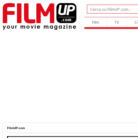
Film
TV
C
FilmUP.com