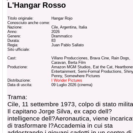
L'Hangar Rosso
Titolo originale:
Hangar Rojo
Conosciuto anche come:
Nazione:
Cile, Argentina, Italia
Anno:
2026
Genere:
Drammatico
Durata:
83
Regia:
Juan Pablo Sallato
Sito ufficiale:
Cast:
Villano Producciones, Brava Cine, Rain Dogs,
Caravan, Berta Film
Produzione:
Amazon MGM Studios, Eat the Cat, Heartbone
Entertainment, Semi-Formal Productions, Shin
Penny, Somewhere Pictures
Distribuzione:
I Wonder Pictures
Data di uscita:
09 Luglio 2026 (cinema)
Trama:
Cile, 11 settembre 1973, colpo di stato milita
Il capitano Jorge Silva, ex capo dell?
intelligence dell?Aeronautica, viene incarica
di trasformare l?Accademia in cui sta
addestrando i giovani cadetti in un centro di