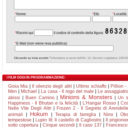
*
Nome:
*
Età:
*
Località:
*
Riscrivi qui
il codice di controllo della figura:
*
E-Mail (non viene resa pubblica):
Cliccando su Invia accetto "
Informativa ai sensi dell'Art. 13, Decreto Legislativo 196/2
I FILM OGGI IN PROGRAMMAZIONE:
Gioia Mia
|
Il silenzio degli altri
|
Ultimo schiaffo
|
Pillion 
Men
|
Michael
|
La casa - Il rogo del male
|
Le assaggiatri
Minions & Monsters
abissi
|
Buen Camino
|
|
Un s
Happiness - Il Bhutan e la felicità
|
L'Hangar Rosso
|
Cos
Nelle Vite Degli Altri
|
Frozen 2 - Il Segreto di Arendell
Hokum
animali
|
|
Terapia di famiglia
|
Nino
|
Obs
tempestose
|
Lupin III: Il castello di Cagliostro
|
Il prigionie
sotto copertura
|
Cinque secondi
|
Il caso 137
|
Francesco