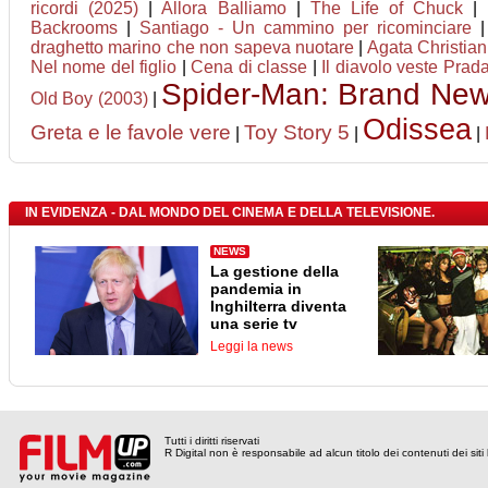
ricordi (2025)
|
Allora Balliamo
|
The Life of Chuck
|
Backrooms
|
Santiago - Un cammino per ricominciare
draghetto marino che non sapeva nuotare
|
Agata Christian 
Nel nome del figlio
|
Cena di classe
|
Il diavolo veste Prad
Spider-Man: Brand Ne
Old Boy (2003)
|
Odissea
Greta e le favole vere
Toy Story 5
|
|
|
IN EVIDENZA - DAL MONDO DEL CINEMA E DELLA TELEVISIONE.
NEWS
La gestione della
pandemia in
Inghilterra diventa
una serie tv
Leggi la news
Tutti i diritti riservati
R Digital non è responsabile ad alcun titolo dei contenuti dei siti l