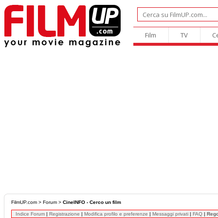
Film
TV
C
FilmUP.com
>
Forum
>
CineINFO - Cerco un film
Indice Forum
|
Registrazione
|
Modifica profilo e preferenze
|
Messaggi privati
|
FAQ
|
Reg