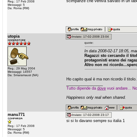
scimpanzè che veniva salvato in un labo
Reg.: 17 Feb 2008
Messaggi: 5
Da: Roma (RM)
utopia
Inviato: 17-02-2008 23:04
quote:
In data 2008-02-17 18:05, ma
Ragazzi sto cercando il tit
protagonisti erano dei rag
Altro non mi ricordo...sper
Reg.: 29 Mag 2004
Messaggi: 14557
Da: Smaramaust (NA)
Ho capito qual è ma non ricordo il titolo
_________________
Tutto dipende da
dove
vuoi andare... No
Happiness only real when shared.
manu771
Inviato: 17-02-2008 23:17
si si lo davano sempre su italia 1
Reg.: 17 Feb 2008
Messaggi: 5
Da: Roma (RM)