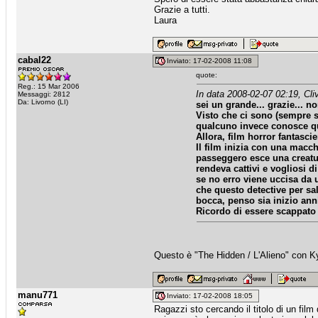
Grazie a tutti.
Laura
cabal22
Inviato: 17-02-2008 11:08
quote:
Reg.: 15 Mar 2006
In data 2008-02-07 02:19, Cli
Messaggi: 2812
Da: Livorno (LI)
sei un grande... grazie... no
Visto che ci sono (sempre s
qualcuno invece conosce qu
Allora, film horror fantascie
Il film inizia con una macc
passeggero esce una creatura
rendeva cattivi e vogliosi di
se no erro viene uccisa da 
che questo detective per sa
bocca, penso sia inizio anni
Ricordo di essere scappato 
Questo è "The Hidden / L'Alieno" con 
manu771
Inviato: 17-02-2008 18:05
Ragazzi sto cercando il titolo di un fil