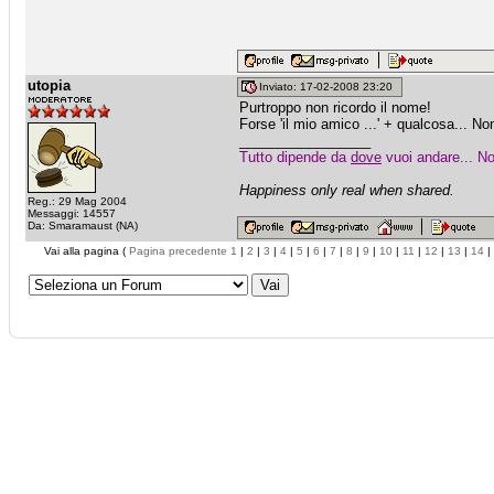
utopia
Inviato: 17-02-2008 23:20
Purtroppo non ricordo il nome!
Forse 'il mio amico ...' + qualcosa... No
_________________
Tutto dipende da
dove
vuoi andare... No
Happiness only real when shared.
Reg.: 29 Mag 2004
Messaggi: 14557
Da: Smaramaust (NA)
Vai alla pagina (
Pagina precedente
1
|
2
|
3
|
4
|
5
|
6
|
7
|
8
|
9
|
10
|
11
|
12
|
13
|
14
|