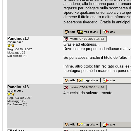
accadono, alla fine fanno pace e tornan
ragazze per indagare sulla scomparsa di l
Spero ke qualcuno di voi abbia visto ques
dirmene il titolo esatto o altre informazio
piacerebbe rivederlo. Grazie in anticipo
Pandinus13
Inviato: 07-02-2008 14:32
Grazie ad eliotness...
Deve essere proprio bad influece (cattiv
Reg.: 04 Dic 2007
Messaggi: 22
Da: firenze (FI)
Se poi sapessi anche il titolo dell'altro f
Infine, altro titolo: film recitato quas
montagna perchè la madre li ha persi o è
Pandinus13
Inviato: 07-02-2008 14:46
4 cuccioli da salvare. trovato
Reg.: 04 Dic 2007
Messaggi: 22
Da: firenze (FI)