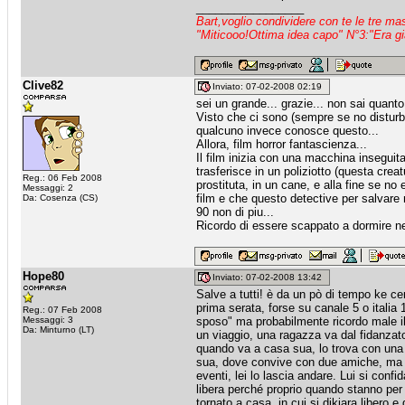
_________________
Bart,voglio condividere con te le tre m
"Miticooo!Ottima idea capo" N°3:"Era gi
Clive82
Inviato: 07-02-2008 02:19
sei un grande... grazie... non sai quanto 
Visto che ci sono (sempre se no disturb
qualcuno invece conosce questo...
Allora, film horror fantascienza...
Il film inizia con una macchina inseguit
trasferisce in un poliziotto (questa creat
Reg.: 06 Feb 2008
prostituta, in un cane, e alla fine se n
Messaggi: 2
film e che questo detective per salvare 
Da: Cosenza (CS)
90 non di piu...
Ricordo di essere scappato a dormire ne
Hope80
Inviato: 07-02-2008 13:42
Salve a tutti! è da un pò di tempo ke cer
prima serata, forse su canale 5 o italia 1
Reg.: 07 Feb 2008
Messaggi: 3
sposo" ma probabilmente ricordo male il t
Da: Minturno (LT)
un viaggio, una ragazza va dal fidanzato
quando va a casa sua, lo trova con una 
sua, dove convive con due amiche, ma l
eventi, lei lo lascia andare. Lui si conf
libera perché proprio quando stanno per 
tornato a casa, in cui si dikiara libero e