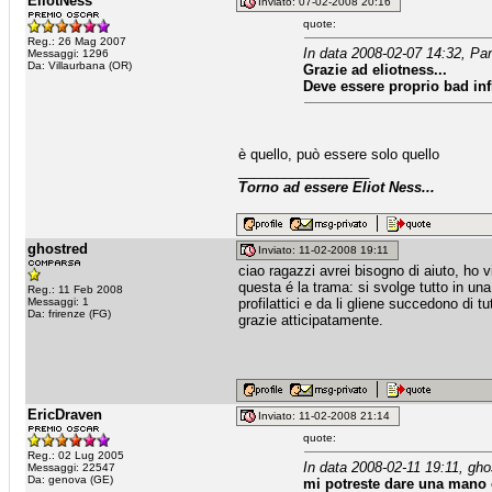
EliotNess
Inviato: 07-02-2008 20:16
quote:
Reg.: 26 Mag 2007
In data 2008-02-07 14:32, Pa
Messaggi: 1296
Da: Villaurbana (OR)
Grazie ad eliotness...
Deve essere proprio bad in
è quello, può essere solo quello
_________________
Torno ad essere Eliot Ness...
ghostred
Inviato: 11-02-2008 19:11
ciao ragazzi avrei bisogno di aiuto, ho vis
questa é la trama: si svolge tutto in u
Reg.: 11 Feb 2008
Messaggi: 1
profilattici e da li gliene succedono di t
Da: frirenze (FG)
grazie atticipatamente.
EricDraven
Inviato: 11-02-2008 21:14
quote:
Reg.: 02 Lug 2005
In data 2008-02-11 19:11, gho
Messaggi: 22547
Da: genova (GE)
mi potreste dare una mano 