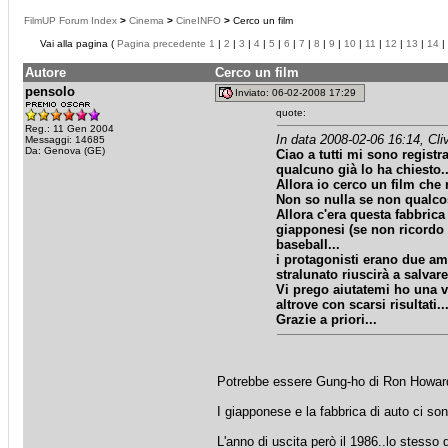
FilmUP Forum Index
>
Cinema
>
CineINFO
>
Cerco un film
Vai alla pagina (
Pagina precedente
1
|
2
|
3
|
4
|
5
|
6
|
7
|
8
|
9
|
10
|
11
|
12
|
13
|
14
|
Autore
Cerco un film
pensolo
Inviato: 06-02-2008 17:29
quote:
Reg.: 11 Gen 2004
In data 2008-02-06 16:14, Cli
Messaggi: 14685
Da: Genova (GE)
Ciao a tutti mi sono registr
qualcuno già lo ha chiesto..
Allora io cerco un film che 
Non so nulla se non qualcos
Allora c'era questa fabbrica
giapponesi (se non ricordo 
baseball...
i protagonisti erano due ami
stralunato riuscirà a salvare
Vi prego aiutatemi ho una v
altrove con scarsi risultati..
Grazie a priori...
Potrebbe essere Gung-ho di Ron Howar
I giapponese e la fabbrica di auto ci son
L'anno di uscita però il 1986..lo stesso 