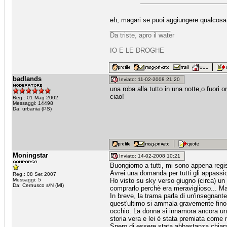
eh, magari se puoi aggiungere qualcosa 
_________________
Da triste, apro il water
IO E LE DROGHE
badlands
Inviato: 11-02-2008 21:20
una roba alla tutto in una notte,o fuori 
ciao!
Reg.: 01 Mag 2002
Messaggi: 14498
Da: urbania (PS)
Moningstar
Inviato: 14-02-2008 10:21
Buongiorno a tutti, mi sono appena regis
Avrei una domanda per tutti gli appassion
Reg.: 08 Set 2007
Messaggi: 5
Ho visto su sky verso giugno (circa) un f
Da: Cernusco s/N (MI)
comprarlo perchè era meraviglioso... Ma
In breve, la trama parla di un'insegnant
quest'ultimo si ammala gravemente fino a
occhio. La donna si innamora ancora una
storia vera e lei è stata premiata come m
Spero di essere stata abbastanza chiar