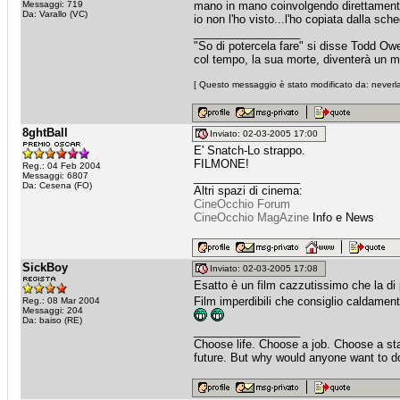
Messaggi: 719
mano in mano coinvolgendo direttamente e
Da: Varallo (VC)
io non l'ho visto...l'ho copiata dalla sc
_________________
"So di potercela fare" si disse Todd Ow
col tempo, la sua morte, diventerà un m
[ Questo messaggio è stato modificato da: neverla
8ghtBall
Inviato: 02-03-2005 17:00
E' Snatch-Lo strappo.
FILMONE!
Reg.: 04 Feb 2004
Messaggi: 6807
_________________
Da: Cesena (FO)
Altri spazi di cinema:
CineOcchio Forum
CineOcchio MagAzine
Info e News
SickBoy
Inviato: 02-03-2005 17:08
Esatto è un film cazzutissimo che la di
Film imperdibili che consiglio caldamente
Reg.: 08 Mar 2004
Messaggi: 204
Da: baiso (RE)
_________________
Choose life. Choose a job. Choose a st
future. But why would anyone want to do