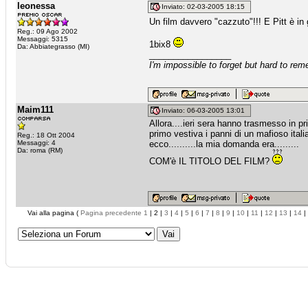
leonessa
Inviato: 02-03-2005 18:15
Un film davvero "cazzuto"!!! E Pitt è in
Reg.: 09 Ago 2002
Messaggi: 5315
1bix8
Da: Abbiategrasso (MI)
_________________
I'm impossible to forget but hard to re
Maim111
Inviato: 06-03-2005 13:01
Allora....ieri sera hanno trasmesso in p
primo vestiva i panni di un mafioso itali
Reg.: 18 Ott 2004
Messaggi: 4
ecco..........la mia domanda era.........
Da: roma (RM)
COM'è IL TITOLO DEL FILM?
Vai alla pagina (
Pagina precedente
1
| 2 |
3
|
4
|
5
|
6
|
7
|
8
|
9
|
10
|
11
|
12
|
13
|
14
|