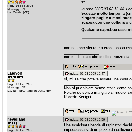
quote:
Reg.: 16 Feb 2005
In data 2005-03-02 16:44, Lae
Messaggi: 719
Da: Varallo (VC)
Scusate molto tempo fa (circ
zingaro pugile a mani nude
scappa con una collana o un
Qualcuno saprebbe essermi u
non ne sono sicura ma credo possa essere
_________________
non mi dispiace che quello stronzo sia m
Laeryon
Inviato: 02-03-2005 16:47
si, mi sa che poteva essere una cosa del
_________________
Reg.: 17 Feb 2005
Messaggi: 37
Non si può vivere senza storie come no
Da: Nontidiconanchequesto (BA)
Perché se senza mangiare si muore, sen
Roberto Benigni
neverland
Inviato: 02-03-2005 16:56
Una scalcinata banda di rapinatori decide
impossessarsi di un pezzo da collezionis
Reg.: 16 Feb 2005