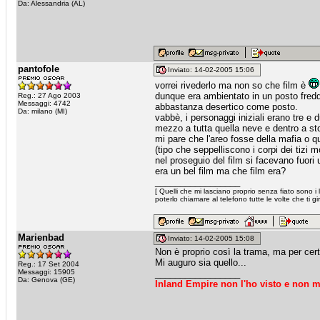
Da: Alessandria (AL)
pantofole
Inviato: 14-02-2005 15:06
vorrei rivederlo ma non so che film è
dunque era ambientato in un posto fredd
Reg.: 27 Ago 2003
Messaggi: 4742
abbastanza desertico come posto.
Da: milano (MI)
vabbè, i personaggi iniziali erano tre e
mezzo a tutta quella neve e dentro a sto
mi pare che l'areo fosse della mafia o q
(tipo che seppelliscono i corpi dei tizi mo
nel proseguio del film si facevano fuori u
era un bel film ma che film era?
_________________
[ Quelli che mi lasciano proprio senza fiato sono i 
poterlo chiamare al telefono tutte le volte che ti gir
Marienbad
Inviato: 14-02-2005 15:08
Non è proprio così la trama, ma per certi
Mi auguro sia quello...
Reg.: 17 Set 2004
Messaggi: 15905
_________________
Da: Genova (GE)
Inland Empire non l'ho visto e non m