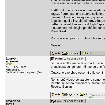
grazie alle punte di ferro che si trovan
4) Altro film, e' simile a 'un mercoledì
'ragazzi' attempati che stanno sulle loro 
gioventù. Uno dei protagonisti, quando rid
(uguale a quella iniziale) si ritrova l'a
baffetti che nel film 'nato il 4 luglio'
sicuramente mi sbaglio perchè ho controll
Point Break.
P.s. non sono pazzo! Sti film li ho visti 
Grazie!
Laeryon
Inviato: 02-03-2005 16:44
Scusate molto tempo fa (circa 4 5 anni ) 
o qualcosa del genere, mi ricordo che f
Reg.: 17 Feb 2005
Messaggi: 37
Qualcuno saprebbe essermi utile con il t
Da: Nontidiconanchequesto (BA)
_________________
Non si può vivere senza storie come no
Perché se senza mangiare si muore, sen
Roberto Benigni
neverland
Inviato: 02-03-2005 16:46