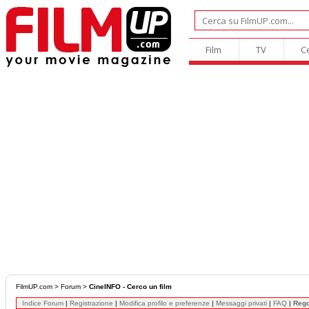
Film
TV
C
FilmUP.com
>
Forum
>
CineINFO - Cerco un film
Indice Forum
|
Registrazione
|
Modifica profilo e preferenze
|
Messaggi privati
|
FAQ
|
Reg