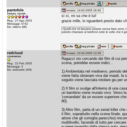
pantofole
Inviato: 14-02-2005 16:40
sì sì, mi sa che è lui!
grazie mille, lo riguarderò presto dat
Reg.: 27 Ago 2003
Messaggi: 4742
_________________
Da: milano (MI)
[ Quelli che mi lasciano proprio senza fiato sono i 
poterlo chiamare al telefono tutte le volte che ti gir
redcloud
Inviato: 22-02-2005 13:28
Ragazzi sto cercando dei film di cui per
scena, potrebbe essere indizi...
Reg.: 22 Feb 2005
Messaggi: 3
Da: asdcasdc (AN)
1) Ambientata nel medioevo, periodo dell
viene fatta sbranare viva dai maiali, la
seguito viene lasciata rotolare giu per u
2) Il film si svolge all'interno di una 
un bambino viene murato vivo. Verso la f
'comandate' da un essere superiore che l
80).
3) Altro film, parla di un serial killer c
il film, soprattutto nella scena finale, qu
attore che gli somiglia parecchio) rincorr
multilivello, facendo di tutto per cercare
e viene investito dalla stessa auto, riesc