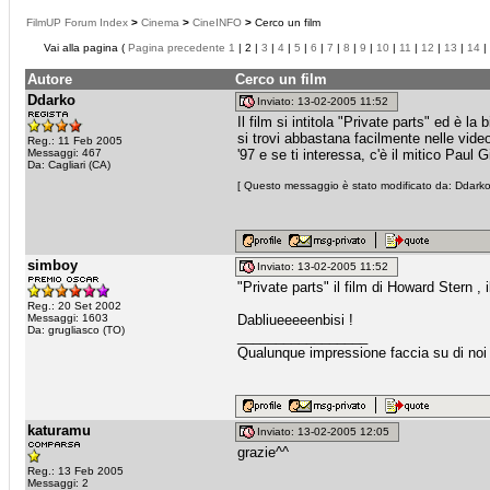
FilmUP Forum Index
>
Cinema
>
CineINFO
>
Cerco un film
Vai alla pagina (
Pagina precedente
1
| 2 |
3
|
4
|
5
|
6
|
7
|
8
|
9
|
10
|
11
|
12
|
13
|
14
|
Autore
Cerco un film
Ddarko
Inviato: 13-02-2005 11:52
Il film si intitola "Private parts" ed è 
si trovi abbastana facilmente nelle video
Reg.: 11 Feb 2005
Messaggi: 467
'97 e se ti interessa, c'è il mitico Paul 
Da: Cagliari (CA)
[ Questo messaggio è stato modificato da: Ddarko 
simboy
Inviato: 13-02-2005 11:52
"Private parts" il film di Howard Stern , i
Reg.: 20 Set 2002
Messaggi: 1603
Dabliueeeeenbisi !
Da: grugliasco (TO)
_________________
Qualunque impressione faccia su di noi ,
katuramu
Inviato: 13-02-2005 12:05
grazie^^
Reg.: 13 Feb 2005
Messaggi: 2