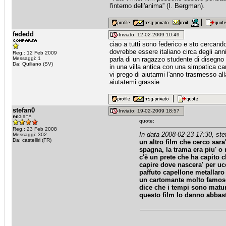
l'interno dell'anima” (I. Bergman).
fededd
Inviato: 12-02-2009 10:49
ciao a tutti sono federico e sto cercando i
dovrebbe essere italiano circa degli ann
Reg.: 12 Feb 2009
Messaggi: 1
parla di un ragazzo studente di disegno
Da: Quiliano (SV)
in una villa antica con una simpatica ca
vi prego di aiutarmi l'anno trasmesso al
aiutatemi grassie
stefan0
Inviato: 19-02-2009 18:57
quote:
Reg.: 23 Feb 2008
In data 2008-02-23 17:30, ste
Messaggi: 302
Da: castelliri (FR)
un altro film che cerco sara
spagna, la trama era piu' o
c'è un prete che ha capito c
capire dove nascera' per uc
paffuto capellone metallaro
un cartomante molto famoso
dice che i tempi sono maturi
questo film lo danno abbast