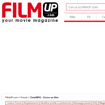
Film
TV
C
FilmUP.com
>
Forum
>
CineINFO - Cerco un film
Indice Forum
|
Registrazione
|
Modifica profilo e preferenze
|
Messaggi privati
|
FAQ
|
Reg