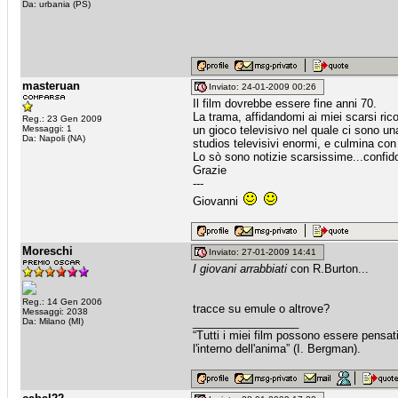
Da: urbania (PS)
masteruan
Inviato: 24-01-2009 00:26
Il film dovrebbe essere fine anni 70.
La trama, affidandomi ai miei scarsi ric
Reg.: 23 Gen 2009
Messaggi: 1
un gioco televisivo nel quale ci sono una
Da: Napoli (NA)
studios televisivi enormi, e culmina con 
Lo sò sono notizie scarsissime...confido
Grazie
---
Giovanni
Moreschi
Inviato: 27-01-2009 14:41
I giovani arrabbiati
con R.Burton...
Reg.: 14 Gen 2006
tracce su emule o altrove?
Messaggi: 2038
_________________
Da: Milano (MI)
“Tutti i miei film possono essere pensat
l'interno dell'anima” (I. Bergman).