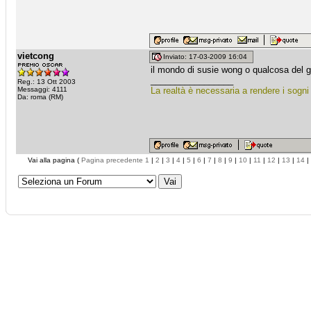
vietcong
Inviato: 17-03-2009 16:04
il mondo di susie wong o qualcosa del 
_________________
Reg.: 13 Ott 2003
Messaggi: 4111
La realtà è necessaria a rendere i sogni 
Da: roma (RM)
Vai alla pagina (
Pagina precedente
1
|
2
|
3
|
4
|
5
|
6
|
7
|
8
|
9
|
10
|
11
|
12
|
13
|
14
|