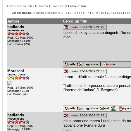
FilmUP Forum Index
>
Cinema
>
CineINFO
>
Cerco un film
Vai alla pagina (
Pagina precedente
1
|
2
|
3
|
4
|
5
|
6
|
7
|
8
|
9
|
10
|
11
|
12
|
13
|
14
|
Autore
Cerco un film
badlands
Inviato: 21-01-2009 22:15
quello di losey.la classe dirigente l'ho 
ciao!
Reg.: 01 Mag 2002
Messaggi: 14498
Da: urbania (PS)
Moreschi
Inviato: 22-01-2009 22:01
mmm....difatti su emule 'la classe dirigent
_________________
“Tutti i miei film possono essere pensat
Reg.: 14 Gen 2006
l'interno dell'anima” (I. Bergman).
Messaggi: 2038
Da: Milano (MI)
badlands
Inviato: 22-01-2009 22:15
eh si,sono una marea i titoli usciti da 
apparizione tv,ma è dura
Reg.: 01 Mag 2002
Messaggi: 14498
ciao!