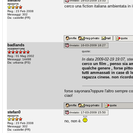
stefan0
Inviato: 16-03-2009 15:53
cerco una fiction italiana ambientata in
Reg.: 23 Feb 2008
Messaggi: 302
Da: castelliri (FR)
badlands
Inviato: 16-03-2009 18:27
quote:
Reg.: 01 Mag 2002
In data 2009-02-19 19:07, ste
Messaggi: 14498
Da: urbania (PS)
cerco un film , penso sia ame
qualche genere , forse pitt
tutti ammassati in case di l
ragazza cinese. non ricordo
forse sayonara?oppure l'altro sempre con 
ciao!
stefan0
Inviato: 17-03-2009 15:50
no, non è.
Reg.: 23 Feb 2008
Messaggi: 302
Da: castelliri (FR)