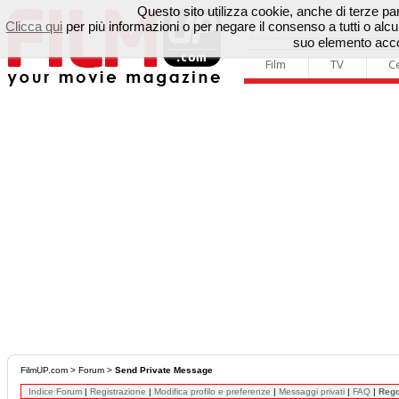
Questo sito utilizza cookie, anche di terze parti
Clicca qui
per più informazioni o per negare il consenso a tutti o a
suo elemento accon
Film
TV
C
FilmUP.com
>
Forum
>
Send Private Message
Indice Forum
|
Registrazione
|
Modifica profilo e preferenze
|
Messaggi privati
|
FAQ
|
Reg