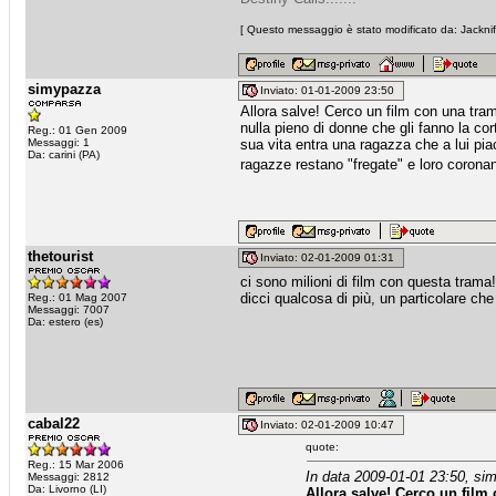
[ Questo messaggio è stato modificato da: Jacknif
simypazza
Inviato: 01-01-2009 23:50
Allora salve! Cerco un film con una tra
nulla pieno di donne che gli fanno la c
Reg.: 01 Gen 2009
Messaggi: 1
sua vita entra una ragazza che a lui piace
Da: carini (PA)
ragazze restano "fregate" e loro coronano
thetourist
Inviato: 02-01-2009 01:31
ci sono milioni di film con questa trama
dicci qualcosa di più, un particolare che 
Reg.: 01 Mag 2007
Messaggi: 7007
Da: estero (es)
cabal22
Inviato: 02-01-2009 10:47
quote:
Reg.: 15 Mar 2006
In data 2009-01-01 23:50, si
Messaggi: 2812
Da: Livorno (LI)
Allora salve! Cerco un film