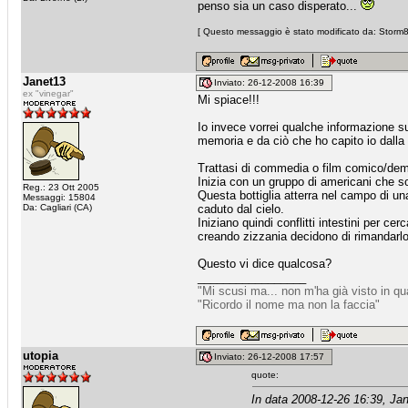
penso sia un caso disperato...
[ Questo messaggio è stato modificato da: Storm84
Janet13
Inviato: 26-12-2008 16:39
ex "vinegar"
Mi spiace!!!
Io invece vorrei qualche informazione su 
memoria e da ciò che ho capito io dalla
Trattasi di commedia o film comico/dem
Inizia con un gruppo di americani che so
Reg.: 23 Ott 2005
Questa bottiglia atterra nel campo di un
Messaggi: 15804
Da: Cagliari (CA)
caduto dal cielo.
Iniziano quindi conflitti intestini per 
creando zizzania decidono di rimandarlo i
Questo vi dice qualcosa?
_________________
"Mi scusi ma... non m'ha già visto in q
"Ricordo il nome ma non la faccia"
utopia
Inviato: 26-12-2008 17:57
quote:
In data 2008-12-26 16:39, Jan