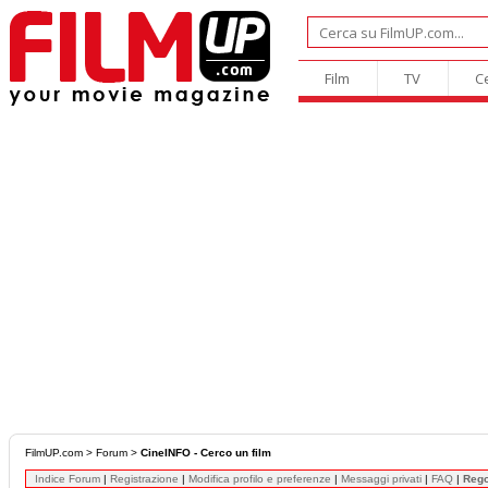
Film
TV
C
FilmUP.com
>
Forum
>
CineINFO - Cerco un film
Indice Forum
|
Registrazione
|
Modifica profilo e preferenze
|
Messaggi privati
|
FAQ
|
Reg