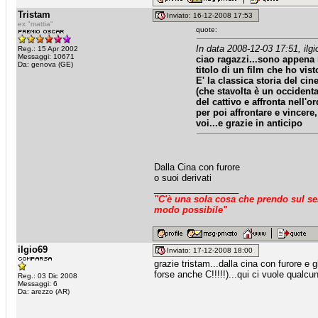
Tristam
Inviato: 16-12-2008 17:53
ex "mattia"
quote:
In data 2008-12-03 17:51, ilgi
Reg.: 15 Apr 2002
Messaggi: 10671
ciao ragazzi...sono appena r
Da: genova (GE)
titolo di un film che ho vis
E' la classica storia del cin
(che stavolta è un occidental
del cattivo e affronta nell'
per poi affrontare e vincere,
voi...e grazie in anticipo
Dalla Cina con furore
o suoi derivati
_________________
"C'è una sola cosa che prendo sul ser
modo possibile"
ilgio69
Inviato: 17-12-2008 18:00
grazie tristam...dalla cina con furore e gl
forse anche C!!!!!)...qui ci vuole qualc
Reg.: 03 Dic 2008
Messaggi: 6
Da: arezzo (AR)