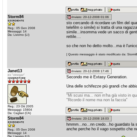
Storm84
Inviato: 20-12-2008 01:06
sto cercando di ricordare un film del qu
telefilm o simile) si tratta di una ragazz
Reg.: 05 Gen 2008
Messaggi: 14
simile...insomma vede un sacco di gente 
Da: Livorno (LI)
rettile....
so che non ho detto molto...ma è l'unico
[ Questo messaggio è stato modificato da: Storm84
Janet13
Inviato: 20-12-2008 17:46
ex "vinegar"
Secondo me è Extasy Generation.
Una delle schifezze più grandi che abbia
_________________
"Mi scusi ma... non m'ha già visto in q
"Ricordo il nome ma non la faccia"
Reg.: 23 Ott 2005
Messaggi: 15804
Da: Cagliari (CA)
Storm84
Inviato: 20-12-2008 18:03
hmmm...no...nn credo...ho guardato la sc
anche perche ho il vago sospetto che non 
Reg.: 05 Gen 2008
Messaggi: 14
Da: Livorno (LI)