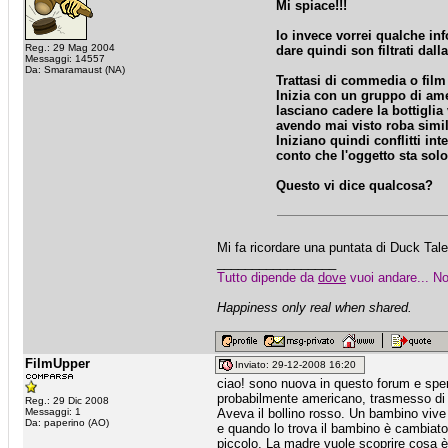
Mi spiace!!!
Io invece vorrei qualche inf
Reg.: 29 Mag 2004
dare quindi son filtrati dal
Messaggi: 14557
Da: Smaramaust (NA)
Trattasi di commedia o fil
Inizia con un gruppo di ame
lasciano cadere la bottiglia
avendo mai visto roba simil
Iniziano quindi conflitti i
conto che l'oggetto sta solo
Questo vi dice qualcosa?
Mi fa ricordare una puntata di Duck 
_________________
Tutto dipende da
dove
vuoi andare... No
Happiness only real when shared.
FilmUpper
Inviato: 29-12-2008 16:20
ciao! sono nuova in questo forum e sper
probabilmente americano, trasmesso di 
Reg.: 29 Dic 2008
Messaggi: 1
Aveva il bollino rosso. Un bambino vive
Da: paperino (AO)
e quando lo trova il bambino è cambiato
piccolo. La madre vuole scoprire cosa è 