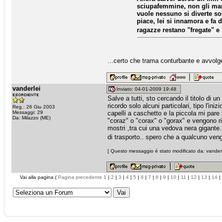
sciupafemmine, non gli manc
vuole nessuno si diverte so
piace, lei si innamora e fa d
ragazze restano "fregate" e
...certo che trama conturbante e avvolg
vanderlei
Inviato: 04-01-2009 19:48
Salve a tutti, sto cercando il titolo di
ricordo solo alcuni particolari, tipo l'iniz
Reg.: 26 Giu 2003
Messaggi: 29
capelli a caschetto e la piccola mi pare
Da: Milazzo (ME)
"coraz" o "corax" o "gorax" e vengono rinc
mostri ,tra cui una vedova nera gigante
di trasporto.. spero che a qualcuno venga
[ Questo messaggio è stato modificato da: vanderle
Vai alla pagina (
Pagina precedente
1
|
2
|
3
|
4
|
5
|
6
|
7
|
8
|
9
|
10
|
11
|
12
|
13
|
14
|