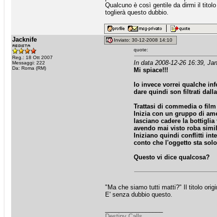
Qualcuno è così gentile da dirmi il titolo
toglierà questo dubbio.
Jacknife
Inviato: 30-12-2008 14:10
quote:
Reg.: 18 Ott 2007
In data 2008-12-26 16:39, Jan
Messaggi: 222
Da: Roma (RM)
Mi spiace!!!
Io invece vorrei qualche inf
dare quindi son filtrati dal
Trattasi di commedia o fil
Inizia con un gruppo di ame
lasciano cadere la bottiglia
avendo mai visto roba simil
Iniziano quindi conflitti i
conto che l'oggetto sta solo
Questo vi dice qualcosa?
"Ma che siamo tutti matti?" Il titolo or
E' senza dubbio questo.
_________________
Destiny Calls.......