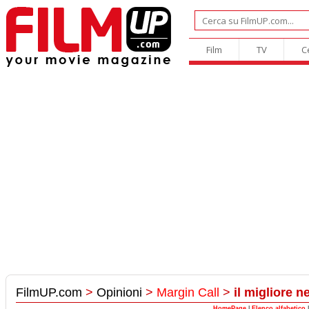
Film
TV
C
FilmUP.com
>
Opinioni
>
Margin Call
>
il migliore n
HomePage
|
Elenco alfabetico