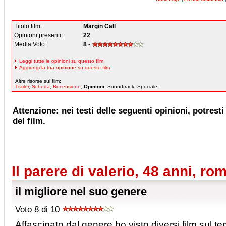
Titolo film:
Margin Call
Opinioni presenti:
22
Media Voto:
8
-
Leggi tutte le opinioni su questo film
Aggiungi la tua opinione su questo film
Altre risorse sul film:
Trailer
,
Scheda
,
Recensione
,
Opinioni
, Soundtrack, Speciale.
Attenzione: nei testi delle seguenti opinioni, potresti 
del film.
Il parere di valerio, 48 anni, ro
il migliore nel suo genere
Voto 8 di 10
Affascinato dal genere ho visto diversi film sul 