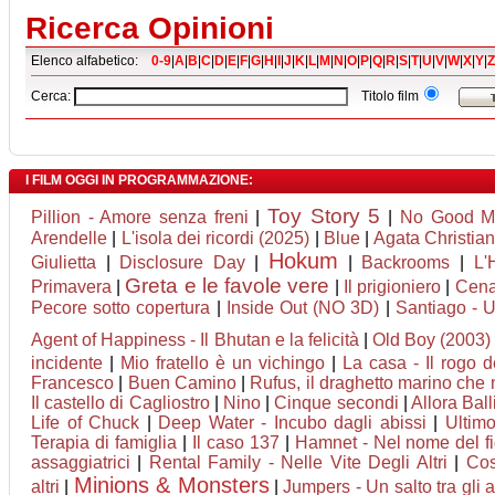
Ricerca Opinioni
Elenco alfabetico:
0-9
|
A
|
B
|
C
|
D
|
E
|
F
|
G
|
H
|
I
|
J
|
K
|
L
|
M
|
N
|
O
|
P
|
Q
|
R
|
S
|
T
|
U
|
V
|
W
|
X
|
Y
|
Z
Cerca:
Titolo film
I FILM OGGI IN PROGRAMMAZIONE:
Toy Story 5
Pillion - Amore senza freni
|
|
No Good M
Arendelle
|
L'isola dei ricordi (2025)
|
Blue
|
Agata Christian 
Hokum
Giulietta
|
Disclosure Day
|
|
Backrooms
|
L'
Greta e le favole vere
Primavera
|
|
Il prigioniero
|
Cena
Pecore sotto copertura
|
Inside Out (NO 3D)
|
Santiago - 
Agent of Happiness - Il Bhutan e la felicità
|
Old Boy (2003)
incidente
|
Mio fratello è un vichingo
|
La casa - Il rogo 
Francesco
|
Buen Camino
|
Rufus, il draghetto marino che
Il castello di Cagliostro
|
Nino
|
Cinque secondi
|
Allora Bal
Life of Chuck
|
Deep Water - Incubo dagli abissi
|
Ultimo
Terapia di famiglia
|
Il caso 137
|
Hamnet - Nel nome del fi
assaggiatrici
|
Rental Family - Nelle Vite Degli Altri
|
Cos
Minions & Monsters
altri
|
|
Jumpers - Un salto tra gli 