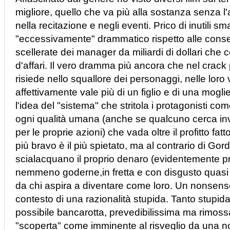
migliore, quello che va più alla sostanza senza l'aus
nella recitazione e negli eventi. Prico di inutili
"eccessivamente" drammatico rispetto alle cons
scellerate dei manager da miliardi di dollari ch
d'affari. Il vero dramma più ancora che nel crack
risiede nello squallore dei personaggi, nelle loro 
affettivamente vale più di un figlio e di una mogl
l'idea del "sistema" che stritola i protagonisti come
ogni qualità umana (anche se qualcuno cerca inv
per le proprie azioni) che vada oltre il profitto fatto 
più bravo è il più spietato, ma al contrario di Gor
scialacquano il proprio denaro (evidentemente pr
nemmeno goderne,in fretta e con disgusto quasi
da chi aspira a diventare come loro. Un nonsense 
contesto di una razionalità stupida. Tanto stupida 
possibile bancarotta, prevedibilissima ma rimossa
"scoperta" come imminente al risveglio da una no