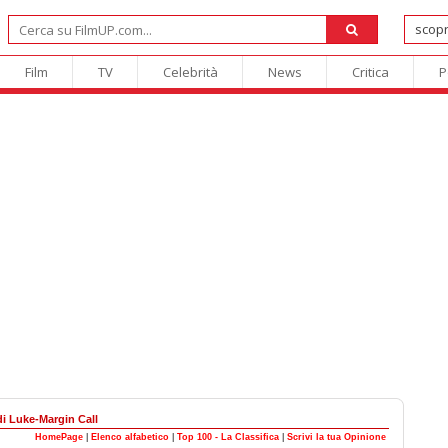
Film
TV
Celebrità
News
Critica
P
di Luke-Margin Call
HomePage
|
Elenco alfabetico
|
Top 100 - La Classifica
|
Scrivi la tua Opinione