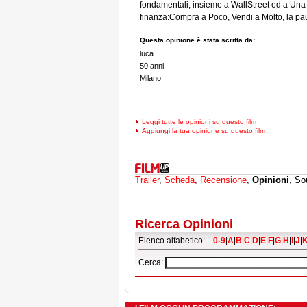
fondamentali, insieme a WallStreet ed a Una 
finanza:Compra a Poco, Vendi a Molto, la paura 
Questa opinione è stata scritta da:
luca
50 anni
Milano.
Leggi tutte le opinioni su questo film
Aggiungi la tua opinione su questo film
Trailer
,
Scheda
,
Recensione
,
Opinioni
, So
Ricerca Opinioni
Elenco alfabetico:
0-9
|
A
|
B
|
C
|
D
|
E
|
F
|
G
|
H
|
I
|
J
|
Cerca: