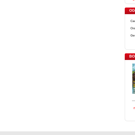
OGG
Ca
Ora
Ge
BO