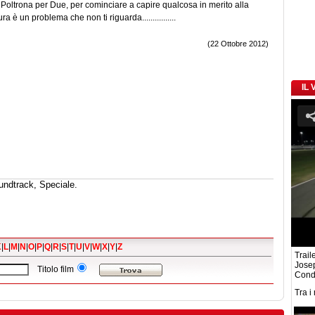
Poltrona per Due, per cominciare a capire qualcosa in merito alla
è un problema che non ti riguarda................
(22 Ottobre 2012)
IL
undtrack, Speciale.
K
|
L
|
M
|
N
|
O
|
P
|
Q
|
R
|
S
|
T
|
U
|
V
|
W
|
X
|
Y
|
Z
Traile
Josep
Titolo film
Cond
Tra i