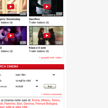
2:25
1:03
gers: Doomsday
Sacrifice
 italiano (it)
Trailer italiano (it)
1:49
1:00
cè
Klara e il sole
 italiano (it)
Trailer italiano (it)
> guarda tutti i video
RCA CINEMA
m:
tà:
vincia:
> ricerca avanzata
lm al cinema nelle sale di:
Roma
,
Milano
,
Torino
,
li
,
Palermo
,
Bari
,
Genova
,
Firenze
Bologna
,
iari
,
tutte le altre città...