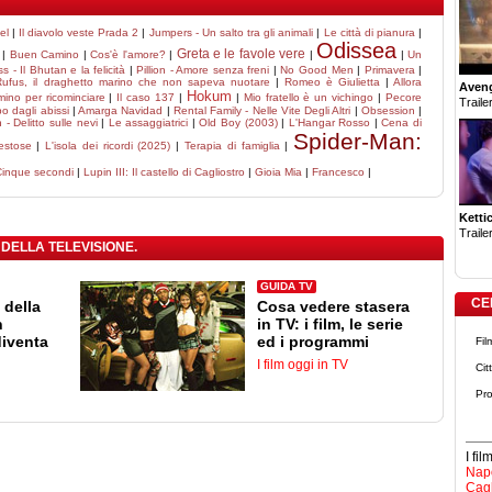
el
|
Il diavolo veste Prada 2
|
Jumpers - Un salto tra gli animali
|
Le città di pianura
|
Odissea
Greta e le favole vere
|
Buen Camino
|
Cos'è l'amore?
|
|
|
Un
 - Il Bhutan e la felicità
|
Pillion - Amore senza freni
|
No Good Men
|
Primavera
|
Rufus, il draghetto marino che non sapeva nuotare
|
Romeo è Giulietta
|
Allora
Aven
Hokum
ino per ricominciare
|
Il caso 137
|
|
Mio fratello è un vichingo
|
Pecore
Trailer
o dagli abissi
|
Amarga Navidad
|
Rental Family - Nelle Vite Degli Altri
|
Obsession
|
 - Delitto sulle nevi
|
Le assaggiatrici
|
Old Boy (2003)
|
L'Hangar Rosso
|
Cena di
Spider-Man:
estose
|
L'isola dei ricordi (2025)
|
Terapia di famiglia
|
Cinque secondi
|
Lupin III: Il castello di Cagliostro
|
Gioia Mia
|
Francesco
|
Ketti
Trailer
 DELLA TELEVISIONE.
GUIDA TV
CE
 della
Cosa vedere stasera
n
in TV: i film, le serie
diventa
ed i programmi
Fil
I film oggi in TV
Cit
Pro
I fi
Napo
Cagl