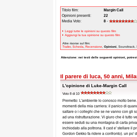
Titolo film:
Margin Call
Opinioni presenti:
22
Media Voto:
8
-
Leggi tutte le opinioni su questo film
Aggiungi la tua opinione su questo film
Altre risorse sul film:
Trailer
,
Scheda
,
Recensione
,
Opinioni
, Soundtrack, 
Attenzione: nei testi delle seguenti opinioni, potresti
Il parere di luca, 50 anni, Mil
L'opinione di Luke-Margin Call
Voto 8 di 10
Premetto: L'ambiente lo conosco molto bene.E'
momenti della mia carriera: il panico di qua
saltare o i colleghi che se ne vanno con gli 
ad una ristrutturazione. Vi giuro che è tutto 
essere seduti su una montagna di carta priva 
inchiodato alla poltrona. Il cast e' stellare i
Gordon Gekko fa ridere a confronto). un po' d