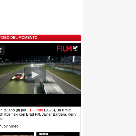
 VIDEO DEL MOMENTO
r italiano (it) per
F1 - Il film
(2025), un film di
h Kosinski con Brad Pitt, Javier Bardem, Kerry
on.
 nuovi video: