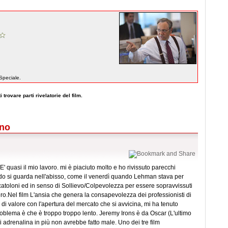
Speciale.
 trovare parti rivelatorie del film.
ano
 quasi il mio lavoro. mi è piaciuto molto e ho rivissuto parecchi
ndo si guarda nell'abisso, come il venerdì quando Lehman stava per
scatoloni ed in senso di Sollievo/Colpevolezza per essere sopravvissuti
vero.Nel film L'ansia che genera la consapevolezza dei professionisti di
di valore con l'apertura del mercato che si avvicina, mi ha tenuto
l problema è che è troppo troppo lento. Jeremy Irons è da Oscar (L'ultimo
i adrenalina in più non avrebbe fatto male. Uno dei tre film