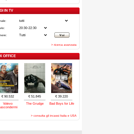
I IN TV
nale:
rio:
nere:
> ricerca avanzata
X OFFICE
€ 90.532
€ 51.845
€ 39.220
Volevo
The Grudge
Bad Boys for Life
nascondermi
> consulta gli incassi Italia e USA