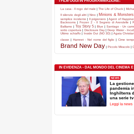
I FILM OGGI IN PROGRAMMAZIONE:
La casa - Il rogo del male
|
The Life of Chuck
|
Micha
Minions & Monsters
Il silenzio degli altri
|
Nino
|
semplice incidente
|
Il prigioniero
|
Agent of Happiness
Backrooms
|
Frozen 2 - Il Segreto di Arendelle
|
Toy Story 5
Balliamo
|
|
Blue
|
Santiago - Un camm
sotto copertura
|
Disclosure Day
|
Deep Water - Incub
Ultimo schiaffo
|
Inside Out (NO 3D)
|
Agata Christian
classe
|
Hamnet - Nel nome del figlio
|
Cime temp
Brand New Day
|
Piccolo Miracolo
|
IN EVIDENZA - DAL MONDO DEL CINEMA E
NEWS
La gestione
pandemia i
Inghilterra 
una serie tv
Leggi la news