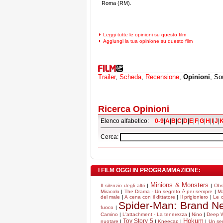
Roma (RM).
Leggi tutte le opinioni su questo film
Aggiungi la tua opinione su questo film
Trailer
,
Scheda
,
Recensione
,
Opinioni
, So
Ricerca Opinioni
Elenco alfabetico:
0-9
|
A
|
B
|
C
|
D
|
E
|
F
|
G
|
H
|
I
|
J
|
Cerca:
I FILM OGGI IN PROGRAMMAZIONE:
Minions & Monsters
Il silenzio degli altri
|
|
Obs
Miracolo
|
The Drama - Un segreto è per sempre
|
M
del male
|
A cena con il dittatore
|
Il prigioniero
|
Le c
Spider-Man: Brand N
fuoco
|
Camino
|
L'attachment - La tenerezza
|
Nino
|
Deep Wa
Hokum
Toy Story 5
nuotare
|
|
Kneecap
|
|
Un sem