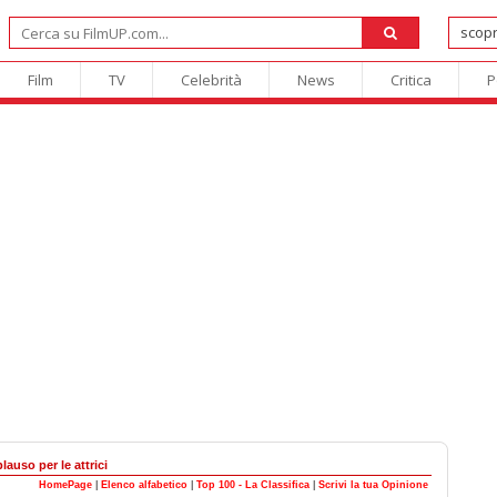
Film
TV
Celebrità
News
Critica
P
lauso per le attrici
HomePage
|
Elenco alfabetico
|
Top 100 - La Classifica
|
Scrivi la tua Opinione