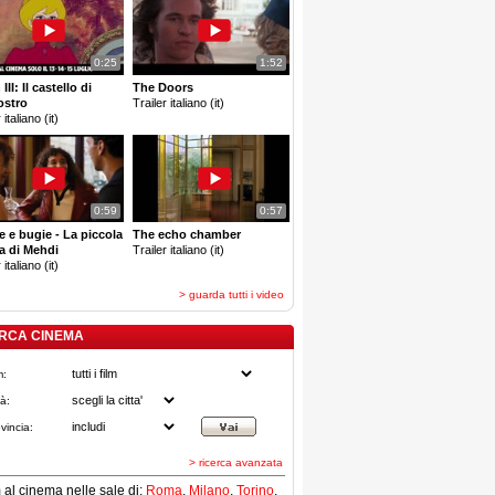
0:25
1:52
III: Il castello di
The Doors
ostro
Trailer italiano (it)
 italiano (it)
0:59
0:57
e e bugie - La piccola
The echo chamber
a di Mehdi
Trailer italiano (it)
 italiano (it)
> guarda tutti i video
RCA CINEMA
m:
tà:
vincia:
> ricerca avanzata
lm al cinema nelle sale di:
Roma
,
Milano
,
Torino
,