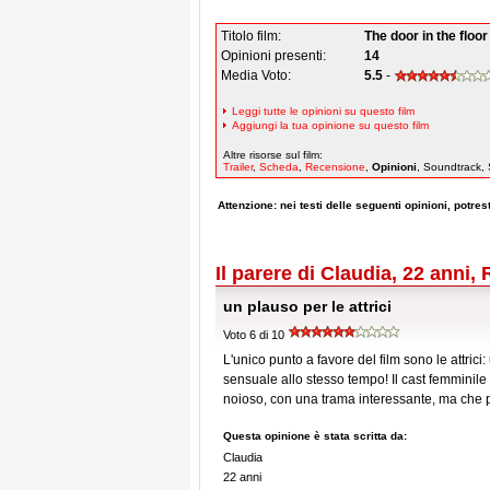
Titolo film:
The door in the floor
Opinioni presenti:
14
Media Voto:
5.5
-
Leggi tutte le opinioni su questo film
Aggiungi la tua opinione su questo film
Altre risorse sul film:
Trailer
,
Scheda
,
Recensione
,
Opinioni
, Soundtrack, 
Attenzione: nei testi delle seguenti opinioni, potresti
Il parere di Claudia, 22 anni
un plauso per le attrici
Voto 6 di 10
L'unico punto a favore del film sono le attr
sensuale allo stesso tempo! Il cast femminile
noioso, con una trama interessante, ma che p
Questa opinione è stata scritta da:
Claudia
22 anni