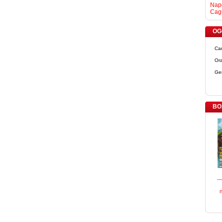
Napo
Cagl
OGG
Ca
Ora
Ge
BO