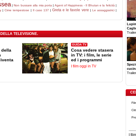
ssea
|
Non bussare alla mia porta
|
Agent of Happiness - Il Bhutan e la felicità
|
Greta e le favole vere
y
|
Cime tempestose
|
Il caso 137
|
|
Le assaggiatrici
|
Lupin 
Cagli
Trailer
 DELLA TELEVISIONE.
GUIDA TV
 della
Cosa vedere stasera
n
in TV: i film, le serie
diventa
ed i programmi
Spezi
I film oggi in TV
cucin
Trailer
CE
Fil
Cit
Pro
I fi