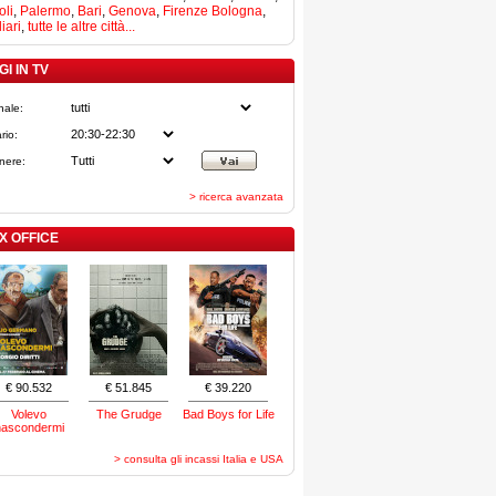
li
,
Palermo
,
Bari
,
Genova
,
Firenze
Bologna
,
iari
,
tutte le altre città...
I IN TV
nale:
rio:
nere:
> ricerca avanzata
X OFFICE
€ 90.532
€ 51.845
€ 39.220
Volevo
The Grudge
Bad Boys for Life
nascondermi
> consulta gli incassi Italia e USA