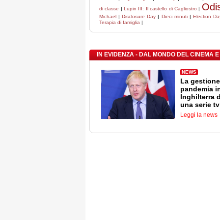
Odi
di classe
|
Lupin III: Il castello di Cagliostro
|
Michael
|
Disclosure Day
|
Dieci minuti
|
Election Da
Terapia di famiglia
|
IN EVIDENZA - DAL MONDO DEL CINEMA E
NEWS
La gestione
pandemia i
Inghilterra 
una serie tv
Leggi la news