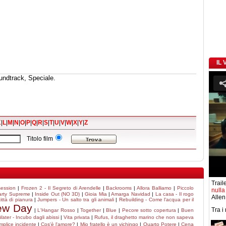
IL
undtrack, Speciale.
K
|
L
|
M
|
N
|
O
|
P
|
Q
|
R
|
S
|
T
|
U
|
V
|
W
|
X
|
Y
|
Z
Titolo film
Traile
ession
|
Frozen 2 - Il Segreto di Arendelle
|
Backrooms
|
Allora Balliamo
|
Piccolo
nulla
arty Supreme
|
Inside Out (NO 3D)
|
Gioia Mia
|
Amarga Navidad
|
La casa - Il rogo
Allen
ittà di pianura
|
Jumpers - Un salto tra gli animali
|
Rebuilding - Come l'acqua per il
ew Day
Tra i
|
L'Hangar Rosso
|
Together
|
Blue
|
Pecore sotto copertura
|
Buen
ter - Incubo dagli abissi
|
Vita privata
|
Rufus, il draghetto marino che non sapeva
plice incidente
|
Cos'è l'amore?
|
Mio fratello è un vichingo
|
Quarto Potere
|
Cena