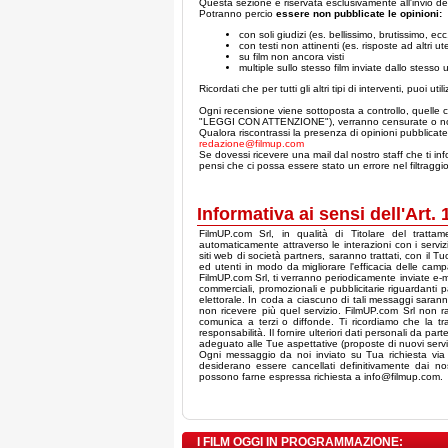
Questa sezione è riservata esclusivamente all'invio dell
Potranno percio
essere non pubblicate le opinioni:
con soli giudizi (es. bellissimo, brutissimo, ecc.
con testi non attinenti (es. risposte ad altri ute
su film non ancora visti
multiple sullo stesso film inviate dallo stesso 
Ricordati che per tutti gli altri tipi di interventi, puoi util
Ogni recensione viene sottoposta a controllo, quelle c
"LEGGI CON ATTENZIONE"), verranno censurate o no
Qualora riscontrassi la presenza di opinioni pubblicate 
redazione@filmup.com
Se dovessi ricevere una mail dal nostro staff che ti inf
pensi che ci possa essere stato un errore nel filtraggi
Informativa ai sensi dell'Art.
FilmUP.com Srl, in qualità di Titolare del tratta
automaticamente attraverso le interazioni con i servizi 
siti web di società partners, saranno trattati, con il Tu
ed utenti in modo da migliorare l'efficacia delle campa
FilmUP.com Srl, ti verranno periodicamente inviate e-m
commerciali, promozionali e pubblicitarie riguardanti
elettorale. In coda a ciascuno di tali messaggi saranno
non ricevere più quel servizio. FilmUP.com Srl non racc
comunica a terzi o diffonde. Ti ricordiamo che la t
responsabilità. Il fornire ulteriori dati personali da pa
adeguato alle Tue aspettative (proposte di nuovi servizi
Ogni messaggio da noi inviato su Tua richiesta via e-
desiderano essere cancellati definitivamente dai nostri
possono farne espressa richiesta a info@filmup.com.
I FILM OGGI IN PROGRAMMAZIONE: