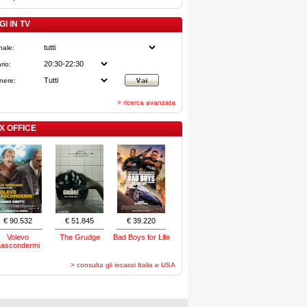
I IN TV
nale:
rio:
nere:
> ricerca avanzata
X OFFICE
€ 90.532
€ 51.845
€ 39.220
Volevo
The Grudge
Bad Boys for Life
nascondermi
> consulta gli incassi Italia e USA