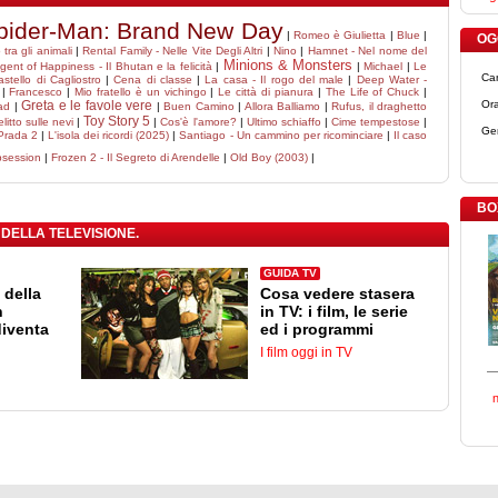
pider-Man: Brand New Day
|
Romeo è Giulietta
|
Blue
|
OGG
tra gli animali
|
Rental Family - Nelle Vite Degli Altri
|
Nino
|
Hamnet - Nel nome del
Minions & Monsters
gent of Happiness - Il Bhutan e la felicità
|
|
Michael
|
Le
Ca
castello di Cagliostro
|
Cena di classe
|
La casa - Il rogo del male
|
Deep Water -
|
Francesco
|
Mio fratello è un vichingo
|
Le città di pianura
|
The Life of Chuck
|
Greta e le favole vere
Ora
ad
|
|
Buen Camino
|
Allora Balliamo
|
Rufus, il draghetto
Toy Story 5
litto sulle nevi
|
|
Cos'è l'amore?
|
Ultimo schiaffo
|
Cime tempestose
|
Ge
 Prada 2
|
L'isola dei ricordi (2025)
|
Santiago - Un cammino per ricominciare
|
Il caso
session
|
Frozen 2 - Il Segreto di Arendelle
|
Old Boy (2003)
|
BO
 DELLA TELEVISIONE.
GUIDA TV
 della
Cosa vedere stasera
n
in TV: i film, le serie
diventa
ed i programmi
I film oggi in TV