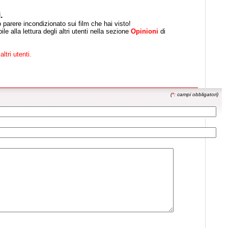
.
uo parere incondizionato sui film che hai visto!
le alla lettura degli altri utenti nella sezione
Opinioni
di
altri utenti.
(
*
: campi obbligatori)