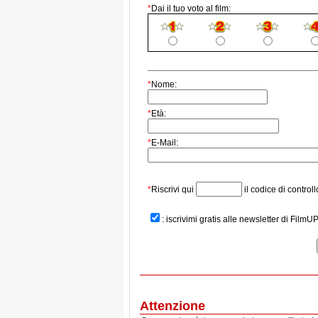
*
Dai il tuo voto al film:
*
Nome:
*
Età:
*
E-Mail:
*
Riscrivi qui
il codice di controll
: iscrivimi gratis alle newsletter di FilmU
Attenzione