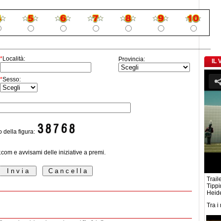
*
Località:
Provincia:
IL
*
Sesso:
o della figura:
P.com e avvisami delle iniziative a premi.
Traile
Tippi
Heide
Tra i