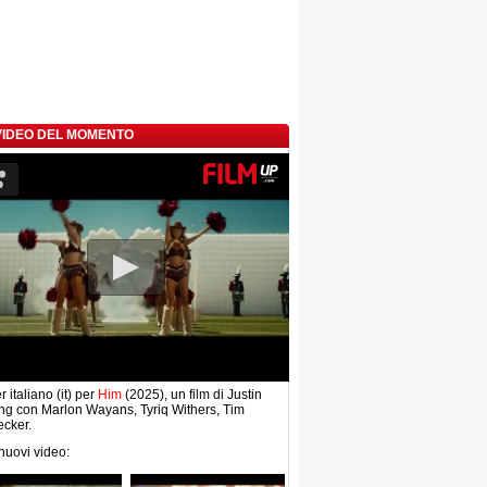
 VIDEO DEL MOMENTO
r italiano (it) per
Him
(2025), un film di Justin
ng con Marlon Wayans, Tyriq Withers, Tim
cker.
 nuovi video: