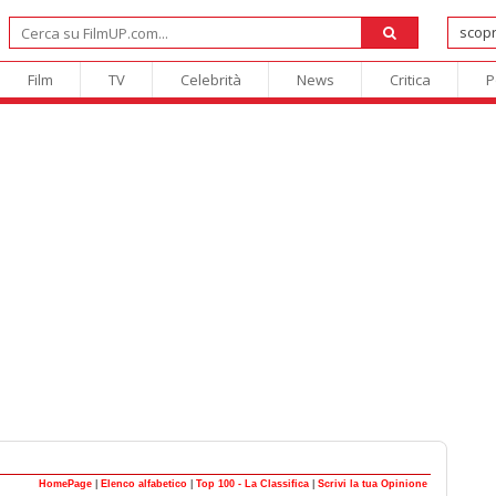
Film
TV
Celebrità
News
Critica
P
HomePage
|
Elenco alfabetico
|
Top 100 - La Classifica
|
Scrivi la tua Opinione