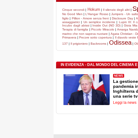
S
Hokum
Cinque secondi
|
|
Il silenzio degli altri
|
No Good Men
|
L'Hangar Rosso
|
Jumpers - Un salto 
figlio
|
Pillion - Amore senza freni
|
Disclosure Day
|
A
assaggiatrici
|
Un semplice incidente
|
Lupin III: Il 
Incubo dagli abissi
|
Inside Out (NO 3D)
|
Gioia Mia
Terapia di famiglia
|
Piccolo Miracolo
|
Amarga Navid
marino che non sapeva nuotare
|
Agata Christian - De
Primavera
|
Pecore sotto copertura
|
Il diavolo veste
Odissea
137
|
Il prigioniero
|
Backrooms
|
|
Ob
IN EVIDENZA - DAL MONDO DEL CINEMA E
NEWS
La gestione
pandemia i
Inghilterra 
una serie tv
Leggi la news