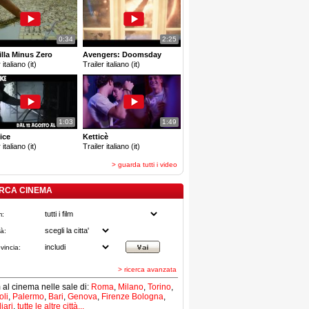
0:34
2:25
lla Minus Zero
Avengers: Doomsday
 italiano (it)
Trailer italiano (it)
1:03
1:49
ice
Ketticè
 italiano (it)
Trailer italiano (it)
> guarda tutti i video
RCA CINEMA
m:
tà:
vincia:
> ricerca avanzata
lm al cinema nelle sale di:
Roma
,
Milano
,
Torino
,
li
,
Palermo
,
Bari
,
Genova
,
Firenze
Bologna
,
iari
,
tutte le altre città...