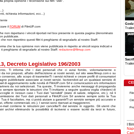
a propria opinione / recensione sui film "visti".
..)
nti, richiesta informazioni, ecc...)
utente
Godzi
izzare il
FORUM
di FilmUP.com
Trailer
he non rispettano i vincoli riportati nel box presente in questa pagina (denominato
n pubblicate.
che non rispettino questi filtri ti preghiamo di segnalarlo al nostro Staff:
orma che la tua opinione non viene pubblicata in rispetto ai vincoli sopra indicati e
o ti preghiamo di segnalarlo al nostro Staff:
redazione@filmup.com
Sacrif
 13, Decreto Legislativo 196/2003
Trailer
mento, Ti informa che i dati personali che ci avrai fornito, volontariamente o
da noi proposti, all'atto dell'iscrizione ai nostri servizi, sul sito www.filmup.com o su
o consenso, allo scopo di trasmetterTi i servizi richiesti e creare profili di consumatori
gne pubblicitarie associate ai nostri servizi. Iscrivendoti ad un qualsiasi servizio di
CE
ail di aggiornamento sulle novità di FilmUP.com Srl e comunicazioni e/o informazioni
 partners da noi selezionati. Tra queste, Ti invieremo anche messaggi di propaganda
 sempre riportate le istruzioni che Ti invitiamo a seguire qualora voglia chiederci di
oglie in nessun caso i Tuoi dati "sensibili" (stato di salute, religione, etc.), né li
Fil
rasmissione dei Tuoi dati personali a FilmUP.com Srl avviene sempre sotto la Tua
rte Tua è facoltativo, ma ci potrà aiutare a garantirTi un servizio sempre più accurato e
Cit
, offerte commerciali, etc.). I servizi sono riservati ai maggiorenni.
mail contiene le istruzioni per cancellarTi dal servizio in oggetto. Gli utenti che
Pro
 archivi eliminando la possibilità di iscriversi o essere iscritti da terzi in futuro,
I fi
Napo
Cagl