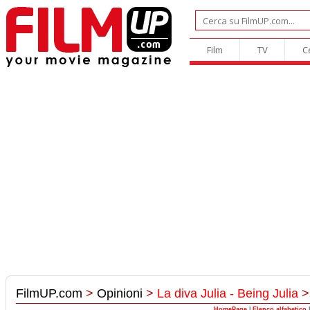
Film
TV
C
FilmUP.com
>
Opinioni
>
La diva Julia - Being Julia
HomePage
|
Elenco alfabetico