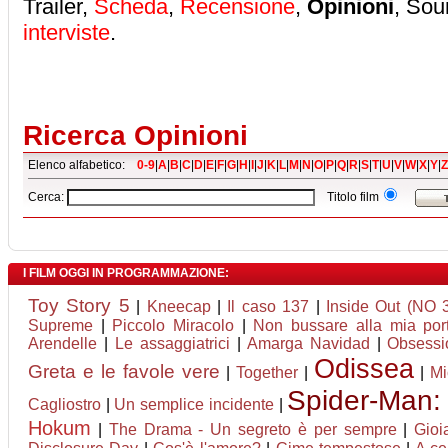
Trailer,
Scheda
,
Recensione
,
Opinioni
, Sou
interviste
.
Ricerca Opinioni
Elenco alfabetico:
0-9
|
A
|
B
|
C
|
D
|
E
|
F
|
G
|
H
|
I
|
J
|
K
|
L
|
M
|
N
|
O
|
P
|
Q
|
R
|
S
|
T
|
U
|
V
|
W
|
X
|
Y
|
Z
Cerca:
Titolo film
I FILM OGGI IN PROGRAMMAZIONE:
Toy Story 5
|
Kneecap
|
Il caso 137
|
Inside Out (NO 
Supreme
|
Piccolo Miracolo
|
Non bussare alla mia por
Arendelle
|
Le assaggiatrici
|
Amarga Navidad
|
Obsessi
Odissea
Greta e le favole vere
|
Together
|
|
Mi
Spider-Man:
Cagliostro
|
Un semplice incidente
|
Hokum
|
The Drama - Un segreto è per sempre
|
Gioi