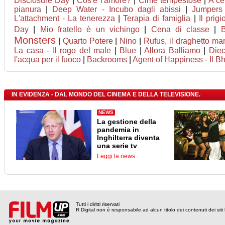
Disclosure Day
|
Cos'è l'amore?
|
Cime tempestose
|
A ce
pianura
|
Deep Water - Incubo dagli abissi
|
Jumpers 
L'attachment - La tenerezza
|
Terapia di famiglia
|
Il prigi
Day
|
Mio fratello è un vichingo
|
Cena di classe
|
Monsters
|
Quarto Potere
|
Nino
|
Rufus, il draghetto m
La casa - Il rogo del male
|
Blue
|
Allora Balliamo
|
Diec
l'acqua per il fuoco
|
Backrooms
|
Agent of Happiness - Il Bhu
IN EVIDENZA - DAL MONDO DEL CINEMA E DELLA TELEVISIONE.
NEWS
La gestione della
pandemia in
Inghilterra diventa
una serie tv
Leggi la news
Tutti i diritti riservati
R Digital non è responsabile ad alcun titolo dei contenuti dei siti l