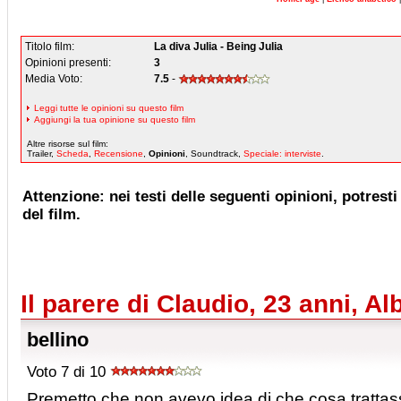
Titolo film:
La diva Julia - Being Julia
Opinioni presenti:
3
Media Voto:
7.5
-
Leggi tutte le opinioni su questo film
Aggiungi la tua opinione su questo film
Altre risorse sul film:
Trailer,
Scheda
,
Recensione
,
Opinioni
, Soundtrack,
Speciale: interviste
.
Attenzione: nei testi delle seguenti opinioni, potresti 
del film.
Il parere di Claudio, 23 anni, A
bellino
Voto 7 di 10
Premetto che non avevo idea di che cosa trattass