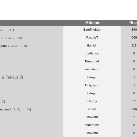
Mittente
Ris
SamTheLion
390
3
, ... ,
27
)
PacoWT
569
a
1
,
2
,
3
, ... ,
38
)
Hamish
119
pagina
1
,
2
,
3
, ... ,
8
)
badlands
0
Deeproad
0
michelego
0
 & Furious 5!
Lstagni
1
Onlypippo
1
Lstagni
0
Fluppy
27
1
,
2
)
erosra
206
 pagina
1
,
2
,
3
, ... ,
14
)
Moko90
2
mutaforme
11
Moko90
0