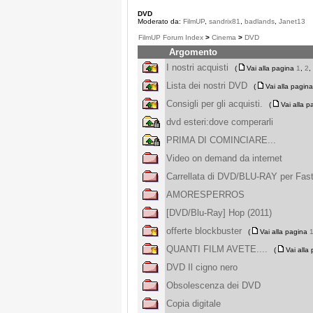
DVD
Moderato da:
FilmUP
,
sandrix81
,
badlands
,
Janet13
FilmUP Forum Index
>
Cinema
>
DVD
Argomento
I nostri acquisti
(
Vai alla pagina
1
,
2
,
Lista dei nostri DVD
(
Vai alla pagin
Consigli per gli acquisti.
(
Vai alla 
dvd esteri:dove comperarli
PRIMA DI COMINCIARE...
Video on demand da internet
Carrellata di DVD/BLU-RAY per Fast
AMORESPERROS
[DVD/Blu-Ray] Hop (2011)
offerte blockbuster
(
Vai alla pagina
QUANTI FILM AVETE....
(
Vai alla
DVD Il cigno nero
Obsolescenza dei DVD
Copia digitale