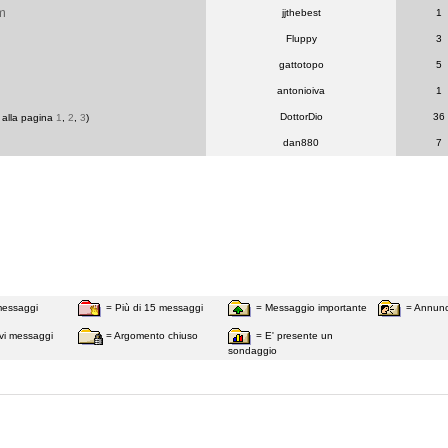
m
jjthebest
1
Fluppy
3
gattotopo
5
antonioiva
1
DottorDio
36
 alla pagina
1
,
2
,
3
)
dan880
7
messaggi
= Più di 15 messaggi
= Messaggio importante
= Annunc
vi messaggi
= Argomento chiuso
= E' presente un
sondaggio