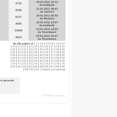
28-02-2011 20:13
4716
da badlands
21-01-2011 06:41
5039
da Janet13
20-01-2011 00:53
6157
da Moreschi
16-01-2011 22:07
4695
da badlands
13-07-2010 18:53
25669
da Tenenbaum
25-01-2010 20:47
4815
da Tenenbaum
Vai alla pagina (1 |
2
|
3
|
4
|
5
|
6
|
7
|
8
|
9
|
10
|
11
|
12
|
13
|
14
|
15
|
16
|
17
|
18
|
19
|
20
|
21
|
22
|
23
|
24
|
25
|
26
|
27
|
28
|
29
|
30
|
31
|
32
|
33
|
34
|
35
|
36
|
37
|
38
|
39
|
40
|
41
|
42
|
43
|
44
|
45
|
46
|
47
|
48
|
49
|
50
|
51
|
52
|
53
|
54
|
55
|
56
|
57
|
58
|
59
|
60
|
61
|
62
|
63
|
64
|
65
|
66
|
67
|
68
|
69
|
70
|
71
|
72
|
73
|
74
|
75
|
76
|
77
|
78
|
79
|
80
|
81
|
82
|
83
|
84
|
85
|
86
|
87
|
88
|
89
|
90
|
91
|
92
| Pagina successiva
)
io generale
0.010908 seconds.