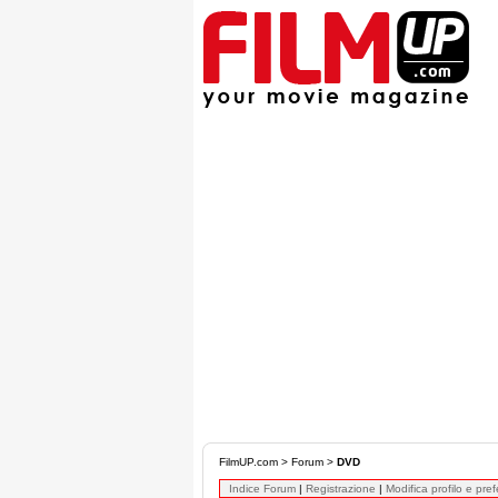
FilmUP.com
>
Forum
>
DVD
Indice Forum
|
Registrazione
|
Modifica profilo e pre