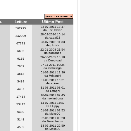
p.
Letture
Ultimo Post
23-07-2011 13:47
562295
da EricDraven
28-02-2010 10:14
342299
da cabal22
28-07-2008 11:33
67773
da pkdick
22-01-2008 21:54
6685
da badlands
26-06-2005 13:18
6135
da Deeproad
07-11-2011 10:34
7649
da michelego
01-09-2011 12:36
4613
da MrMartini
31-08-2011 15:21
5434
da azkael
31-08-2011 08:01
4487
da Lstagni
18-07-2011 09:45
17434
da moxfurbona
14-07-2011 11:47
53412
da Fluppy
01-07-2011 08:53
5480
da Moko90
02-06-2011 00:20
5148
da Tenenbaum
13-05-2011 22:59
4532
da Moko90