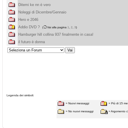
Ditemi ke nn è vero
Noleggi di Dicembre/Gennaio
Hero e 2046
Addio DVD ?
(
Vai alla pagina
1
,
2
,
3
)
Hamburger hill collina 937 finalmente in casa!
il futuro è donna
Legenda dei simboli:
= Nuovi messaggi
= Più di 15 me
= No nuovi messaggi
= Argomento c