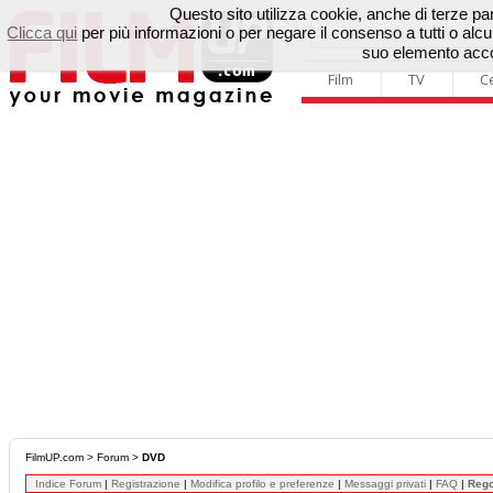
Questo sito utilizza cookie, anche di terze parti
Clicca qui
per più informazioni o per negare il consenso a tutti o a
suo elemento accon
Film
TV
C
FilmUP.com
>
Forum
>
DVD
Indice Forum
|
Registrazione
|
Modifica profilo e preferenze
|
Messaggi privati
|
FAQ
|
Reg