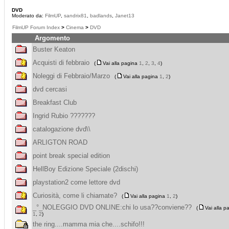
DVD
Moderato da:
FilmUP
,
sandrix81
,
badlands
,
Janet13
FilmUP Forum Index
>
Cinema
>
DVD
Argomento
Buster Keaton
Acquisti di febbraio
(
Vai alla pagina
1
,
2
,
3
,
4
)
Noleggi di Febbraio/Marzo
(
Vai alla pagina
1
,
2
)
dvd cercasi
Breakfast Club
Ingrid Rubio ???????
catalogazione dvd\\
ARLIGTON ROAD
point break special edition
HellBoy Edizione Speciale (2dischi)
playstation2 come lettore dvd
Curiosità, come li chiamate?
(
Vai alla pagina
1
,
2
)
_°_NOLEGGIO DVD ONLINE:chi lo usa??conviene??
(
Vai alla p
1
,
2
)
the ring....mamma mia che....schifo!!!