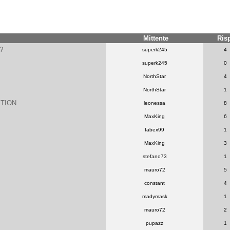
Mittente
Ris
?
superk245
4
superk245
0
NorthStar
4
NorthStar
1
ITION
leonessa
8
MaxKing
6
fabex99
1
MaxKing
3
stefano73
1
mauro72
5
constant
4
madymask
1
mauro72
2
pupazz
1