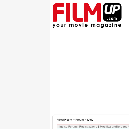
FilmUP.com
>
Forum
>
DVD
Indice Forum
|
Registrazione
|
Modifica profilo e pre