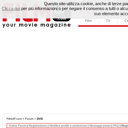
Questo sito utilizza cookie, anche di terze parti
Clicca qui
per più informazioni o per negare il consenso a tutti o a
suo elemento accon
Film
TV
C
FilmUP.com
>
Forum
>
DVD
Indice Forum
|
Registrazione
|
Modifica profilo e preferenze
|
Messaggi privati
|
FAQ
|
Reg