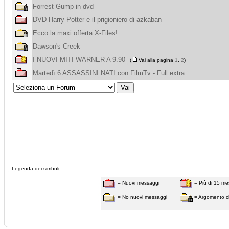
Forrest Gump in dvd
DVD Harry Potter e il prigioniero di azkaban
Ecco la maxi offerta X-Files!
Dawson's Creek
I NUOVI MITI WARNER A 9.90
(
Vai alla pagina
1
,
2
)
Martedì 6 ASSASSINI NATI con FilmTv - Full extra
Legenda dei simboli:
= Nuovi messaggi
= Più di 15 me
= No nuovi messaggi
= Argomento c