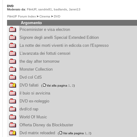
DVD
Moderato da:
FilmUP
,
sandrix81
,
badlands
,
Janet13
FilmUP Forum Index
>
Cinema
>
DVD
Argomento
Priceminister e visa electron
Signore degli anelli Special Extended Edition
La notte dei morti viventi in edicola con l'Espresso
L'avanzata dei fottuti censori
the day after tomorrow
Monster Collection
Dvd col CdS
DVD fallati
(
Vai alla pagina
1
,
2
)
il buio si avvicina
DVD ex-noleggio
dvd/cd rap
World Of Music
Offerta Disney da Blockbuster
Dvd matrix reloaded
(
Vai alla pagina
1
,
2
)