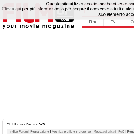
Questo sito utilizza cookie, anche di terze parti
Clicca qui
per più informazioni o per negare il consenso a tutti o a
suo elemento accon
Film
TV
C
FilmUP.com
>
Forum
>
DVD
Indice Forum
|
Registrazione
|
Modifica profilo e preferenze
|
Messaggi privati
|
FAQ
|
Reg