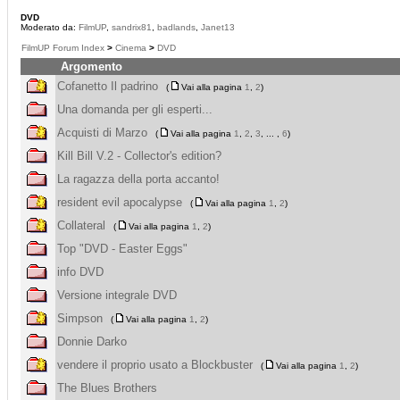
DVD
Moderato da:
FilmUP
,
sandrix81
,
badlands
,
Janet13
FilmUP Forum Index
>
Cinema
>
DVD
Argomento
Cofanetto Il padrino
(
Vai alla pagina
1
,
2
)
Una domanda per gli esperti...
Acquisti di Marzo
(
Vai alla pagina
1
,
2
,
3
, ... ,
6
)
Kill Bill V.2 - Collector's edition?
La ragazza della porta accanto!
resident evil apocalypse
(
Vai alla pagina
1
,
2
)
Collateral
(
Vai alla pagina
1
,
2
)
Top "DVD - Easter Eggs"
info DVD
Versione integrale DVD
Simpson
(
Vai alla pagina
1
,
2
)
Donnie Darko
vendere il proprio usato a Blockbuster
(
Vai alla pagina
1
,
2
)
The Blues Brothers