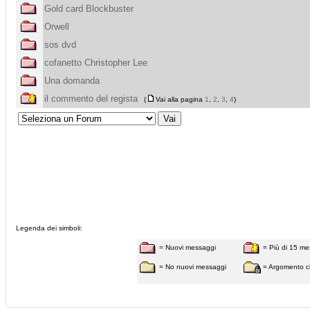
Gold card Blockbuster
Orwell
sos dvd
cofanetto Christopher Lee
Una domanda
il commento del regista
(
Vai alla pagina
1
,
2
,
3
,
4
)
Legenda dei simboli:
= Nuovi messaggi
= Più di 15 me
= No nuovi messaggi
= Argomento c