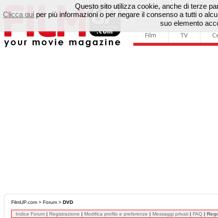
Questo sito utilizza cookie, anche di terze parti
Clicca qui
per più informazioni o per negare il consenso a tutti o a
suo elemento accon
Film
TV
C
FilmUP.com
>
Forum
>
DVD
Indice Forum
|
Registrazione
|
Modifica profilo e preferenze
|
Messaggi privati
|
FAQ
|
Reg