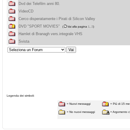
Dvd dei Telefilm anni 80.
VideoCD
Cerco disperatamente i Pirati di Silicon Valley
DVD "SPORT MOVIES"
(
Vai alla pagina
1
,
2
)
Hamlet di Branagh vers.integrale VHS
Svista
Legenda dei simboli:
= Nuovi messaggi
= Più di 15 me
= No nuovi messaggi
= Argomento c