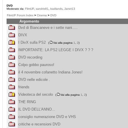
DVD
Moderato da:
FilmUP
,
sandrix81
,
badlands
,
Janet13
FilmUP Forum Index
>
Cinema
>
DVD
Argomento
Dvd di Biancaneve e i sette nani.....
DIVX
I DivX sulla PS2
(
Vai alla pagina
1
,
2
)
IMPORTANTE: LA PS2 LEGGE I DIVX ? ? ?
DVD recording
Colpo gobbo pauroso!
il 4 novembre cofanetto Indiana Jones!
DVD nelle edicole .
friends
Videoteca del secolo
(
Vai alla pagina
1
,
2
)
THE RING
IL DVD DELL'ANNO...
consiglio numerazione DVD e VHS
critiche e recensioni DVD