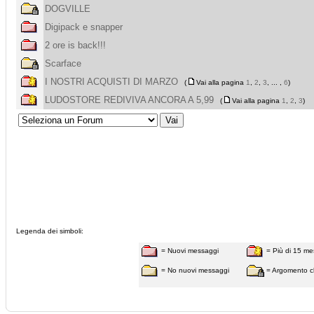
DOGVILLE
Digipack e snapper
2 ore is back!!!
Scarface
I NOSTRI ACQUISTI DI MARZO
(
Vai alla pagina
1
,
2
,
3
, ... ,
6
)
LUDOSTORE REDIVIVA ANCORA A 5,99
(
Vai alla pagina
1
,
2
,
3
)
Legenda dei simboli:
= Nuovi messaggi
= Più di 15 me
= No nuovi messaggi
= Argomento c