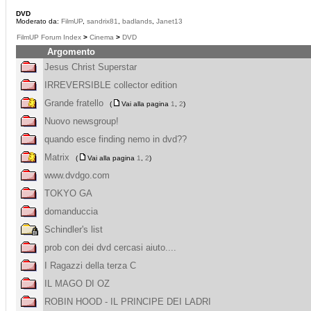
DVD
Moderato da:
FilmUP
,
sandrix81
,
badlands
,
Janet13
FilmUP Forum Index
>
Cinema
>
DVD
Argomento
Jesus Christ Superstar
IRREVERSIBLE collector edition
Grande fratello
(
Vai alla pagina
1
,
2
)
Nuovo newsgroup!
quando esce finding nemo in dvd??
Matrix
(
Vai alla pagina
1
,
2
)
www.dvdgo.com
TOKYO GA
domanduccia
Schindler's list
prob con dei dvd cercasi aiuto....
I Ragazzi della terza C
IL MAGO DI OZ
ROBIN HOOD - IL PRINCIPE DEI LADRI