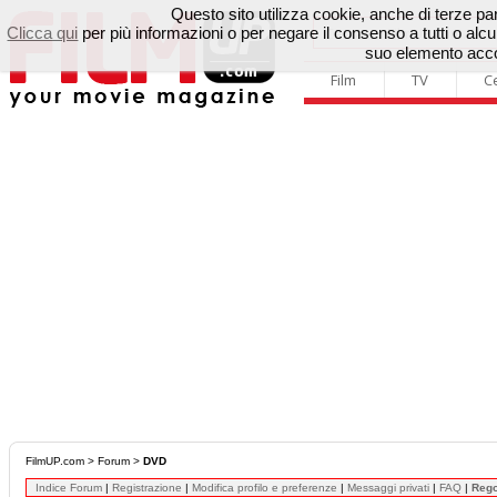
Questo sito utilizza cookie, anche di terze parti
Clicca qui
per più informazioni o per negare il consenso a tutti o a
suo elemento accon
Film
TV
C
FilmUP.com
>
Forum
>
DVD
Indice Forum
|
Registrazione
|
Modifica profilo e preferenze
|
Messaggi privati
|
FAQ
|
Reg