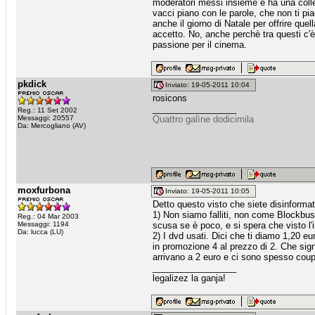
moderatori messi insieme e ha una collez
vacci piano con le parole, che non ti pi
anche il giorno di Natale per offrire qu
accetto. No, anche perchè tra questi c'è
passione per il cinema.
pkdick
Inviato: 19-05-2011 10:04
rosicons
_________________
Reg.: 11 Set 2002
Messaggi: 20557
Quattro galìne dodicimila
Da: Mercogliano (AV)
moxfurbona
Inviato: 19-05-2011 10:05
Detto questo visto che siete disinformat
1) Non siamo falliti, non come Blockbus
Reg.: 04 Mar 2003
Messaggi: 1194
scusa se è poco, e si spera che visto l
Da: lucca (LU)
2) I dvd usati. Dici che ti diamo 1,20 e
in promozione 4 al prezzo di 2. Che signi
arrivano a 2 euro e ci sono spesso coupo
_________________
legalizez la ganja!