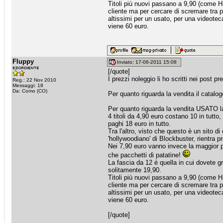
Titoli più nuovi passano a 9,90 (come Ha
cliente ma per cercare di scremare tra p
altissimi per un usato, per una videotec
viene 60 euro.
Fluppy
Inviato: 17-06-2011 15:08
[/quote]
I prezzi noleggio li ho scritti nei post pr
Reg.: 22 Nov 2010
Messaggi: 18
Da: Como (CO)
Per quanto riguarda la vendita il catal
Per quanto riguarda la vendita USATO l
4 titoli da 4,90 euro costano 10 in tutto,
paghi 18 euro in tutto.
Tra l'altro, visto che questo è un sito di
'hollywoodiano' di Blockbuster, rientra pr
Nei 7,90 euro vanno invece la maggior p
che pacchetti di patatine!
La fascia da 12 è quella in cui dovete g
solitamente 19,90.
Titoli più nuovi passano a 9,90 (come Ha
cliente ma per cercare di scremare tra p
altissimi per un usato, per una videotec
viene 60 euro.
[/quote]