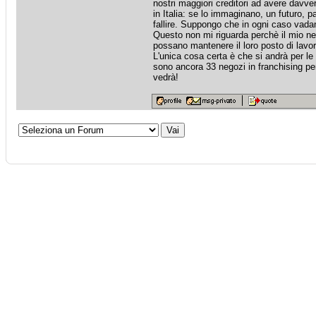
nostri maggiori creditori ad avere davve
in Italia: se lo immaginano, un futuro, 
fallire. Suppongo che in ogni caso vadan
Questo non mi riguarda perchè il mio neg
possano mantenere il loro posto di lavor
L'unica cosa certa è che si andrà per l
sono ancora 33 negozi in franchising per
vedrà!