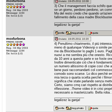
moxfurbona
Inviato: 19-05-2011 10:08
3) Che il management faccia schifo quest
se un giorno, perdono perdono, un comm
Reg.: 04 Mar 2003
Messaggi: 1194
Ma del resto credo che quando un'aziend
Da: lucca (LU)
fallimento della casa madre Blockbuster 
_________________
legalizez la ganja!
moxfurbona
Inviato: 19-05-2011 10:20
4) Penultimo chiarimento, il più interess
meno di qualunque Videovip o simile per 
Reg.: 04 Mar 2003
Messaggi: 1194
me da Blockbuster lo paghi 1 euro. Pagh
Da: lucca (LU)
nuovi a me sembra più che onesto. Ricord
da 10 anni a questa parte e se foste on
Inoltre dimenticate ciò che è fondament
un numero altissimo di copie così che anc
bene puoi raccomandarti col commesso per
comodo sono scarse. Lo dico perchè ero
mia terza o quarta scelta perchè i film
significa che state parlando senza mette
Certo, siamo cmq cari rispetto ai distr
riflessione...l'home video è in crisi pro
necessario a masterizzarlo. Bella roba..
_________________
legalizez la ganja!