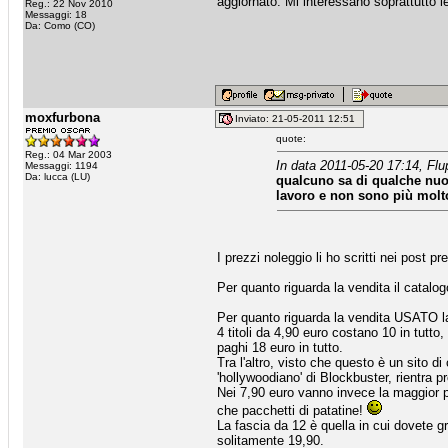
aggiornato. Mi interessano soprattutto le
Reg.: 22 Nov 2010
Messaggi: 18
Da: Como (CO)
moxfurbona
Inviato: 21-05-2011 12:51
quote:
Reg.: 04 Mar 2003
In data 2011-05-20 17:14, Flu
Messaggi: 1194
Da: lucca (LU)
qualcuno sa di qualche nuo
lavoro e non sono più molto
I prezzi noleggio li ho scritti nei post pr
Per quanto riguarda la vendita il catal
Per quanto riguarda la vendita USATO l
4 titoli da 4,90 euro costano 10 in tutto,
paghi 18 euro in tutto.
Tra l'altro, visto che questo è un sito di
'hollywoodiano' di Blockbuster, rientra pr
Nei 7,90 euro vanno invece la maggior p
che pacchetti di patatine!
La fascia da 12 è quella in cui dovete g
solitamente 19,90.