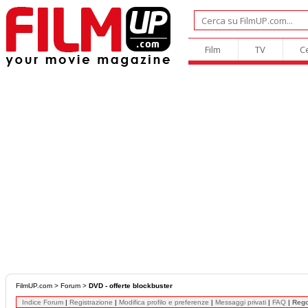
Film
TV
C
FilmUP.com
>
Forum
>
DVD - offerte blockbuster
Indice Forum
|
Registrazione
|
Modifica profilo e preferenze
|
Messaggi privati
|
FAQ
|
Reg