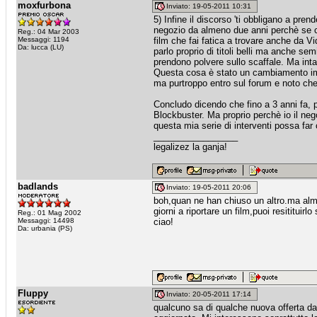
moxfurbona
Inviato: 19-05-2011 10:31
5) Infine il discorso 'ti obbligano a pren
negozio da almeno due anni perchè se co
Reg.: 04 Mar 2003
Messaggi: 1194
film che fai fatica a trovare anche da Vi
Da: lucca (LU)
parlo proprio di titoli belli ma anche s
prendono polvere sullo scaffale. Ma intan
Questa cosa è stato un cambiamento im
ma purtroppo entro sul forum e noto che i
Concludo dicendo che fino a 3 anni fa, 
Blockbuster. Ma proprio perchè io il neg
questa mia serie di interventi possa far
_________________
legalizez la ganja!
badlands
Inviato: 19-05-2011 20:06
boh,quan ne han chiuso un altro.ma almen
giorni a riportare un film,puoi resitituir
Reg.: 01 Mag 2002
Messaggi: 14498
ciao!
Da: urbania (PS)
Fluppy
Inviato: 20-05-2011 17:14
qualcuno sa di qualche nuova offerta d