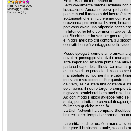
Eh sì, Bad, ho letto anche io.
Letto ovviamente perchè l'azienda non ci
Reg.: 04 Mar 2003
Messaggi: 1194
liquidazione. Andranno persi, probabil
Da: lucca (LU)
paese in cui il mercato del lavoro è al c
sottopagati che si ricicleranno come ca
un'azienda presente da 15 anni, finiran
potevano avere uno stipendio senza sacrif
In Internet ho letto commenti rabbiosi da 
cui Blockbuster ha sempre goduto!', in ri
e in ogni mercato chi compra più prodott
contratti ben più vantaggiosi delle vide
Posso spiegarti come siamo arrivati a ques
dovuti al passaggio vhs-dvd il management
altre importanti aziende prima che arriva
parte del capo della Block Danimarca, po
esclusiva di un pareggio di bilancio per 
mai studiate ad hoc per il mercato itali
innovare e via dicendo. Per questo nei p
davvero, se c'è stata una costante è sta
se ci pensi, il nostro target è sempre st
ragazzini scaricherebbero anche se il n
Ad ogni modo il gioco avrebbe retto se 
stato, per altrettanto prevedibili ragion
fallimento qualche mese fa.
La Dish Network ha comprato Blockbuste
bruscolini coi tempi che corrono, ma non
La partita, si dice, ora è in mano a even
integrare il business attuale, secondo