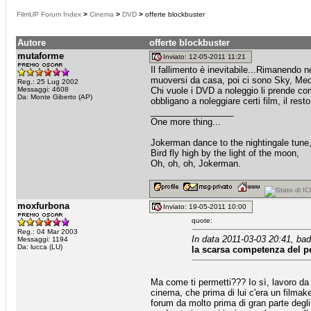
FilmUP Forum Index
>
Cinema
>
DVD
>
offerte blockbuster
Autore
offerte blockbuster
mutaforme
Inviato: 12-05-2011 11:21
Il fallimento è inevitabile...Rimanendo
muoversi da casa, poi ci sono Sky, Med
Reg.: 25 Lug 2002
Messaggi: 4608
Chi vuole i DVD a noleggio li prende co
Da: Monte Giberto (AP)
obbligano a noleggiare certi film, il rest
_________________
One more thing...
Jokerman dance to the nightingale tune
Bird fly high by the light of the moon,
Oh, oh, oh, Jokerman.
moxfurbona
Inviato: 19-05-2011 10:00
quote:
Reg.: 04 Mar 2003
In data 2011-03-03 20:41, bad
Messaggi: 1194
Da: lucca (LU)
la scarsa competenza del pe
Ma come ti permetti??? Io sì, lavoro da 
cinema, che prima di lui c'era un filma
forum da molto prima di gran parte degli 