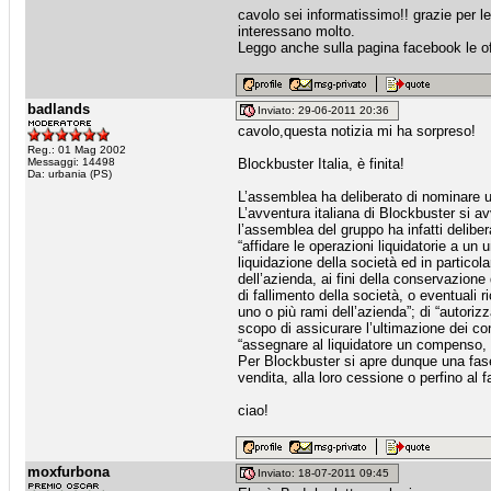
cavolo sei informatissimo!! grazie per 
interessano molto.
Leggo anche sulla pagina facebook le o
badlands
Inviato: 29-06-2011 20:36
cavolo,questa notizia mi ha sorpreso!
Reg.: 01 Mag 2002
Messaggi: 14498
Blockbuster Italia, è finita!
Da: urbania (PS)
L’assemblea ha deliberato di nominare un
L’avventura italiana di Blockbuster si av
l’assemblea del gruppo ha infatti deliber
“affidare le operazioni liquidatorie a un
liquidazione della società ed in particol
dell’azienda, ai fini della conservazione
di fallimento della società, o eventuali r
uno o più rami dell’azienda”; di “autorizza
scopo di assicurare l’ultimazione dei con
“assegnare al liquidatore un compenso, pe
Per Blockbuster si apre dunque una fase
vendita, alla loro cessione o perfino al f
ciao!
moxfurbona
Inviato: 18-07-2011 09:45