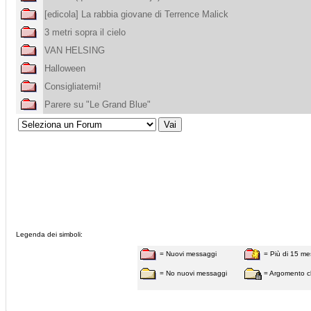
[edicola] La rabbia giovane di Terrence Malick
3 metri sopra il cielo
VAN HELSING
Halloween
Consigliatemi!
Parere su "Le Grand Blue"
Legenda dei simboli:
= Nuovi messaggi
= Più di 15 me
= No nuovi messaggi
= Argomento c