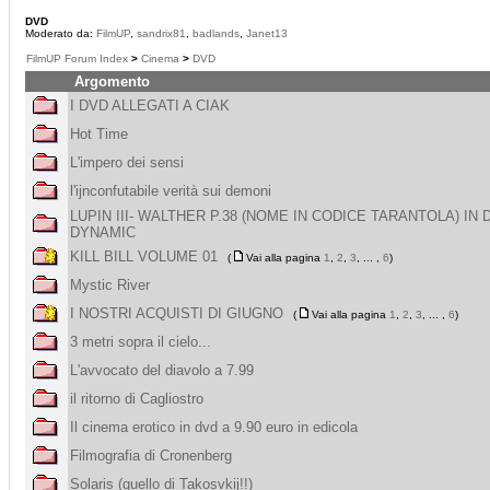
DVD
Moderato da:
FilmUP
,
sandrix81
,
badlands
,
Janet13
FilmUP Forum Index
>
Cinema
>
DVD
Argomento
I DVD ALLEGATI A CIAK
Hot Time
L'impero dei sensi
l'ijnconfutabile verità sui demoni
LUPIN III- WALTHER P.38 (NOME IN CODICE TARANTOLA) IN 
DYNAMIC
KILL BILL VOLUME 01
(
Vai alla pagina
1
,
2
,
3
, ... ,
6
)
Mystic River
I NOSTRI ACQUISTI DI GIUGNO
(
Vai alla pagina
1
,
2
,
3
, ... ,
6
)
3 metri sopra il cielo...
L'avvocato del diavolo a 7.99
il ritorno di Cagliostro
Il cinema erotico in dvd a 9.90 euro in edicola
Filmografia di Cronenberg
Solaris (quello di Takosvkij!!)