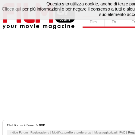
Questo sito utilizza cookie, anche di terze parti
Clicca qui
per più informazioni o per negare il consenso a tutti o a
suo elemento accon
Film
TV
C
FilmUP.com
>
Forum
>
DVD
Indice Forum
|
Registrazione
|
Modifica profilo e preferenze
|
Messaggi privati
|
FAQ
|
Reg