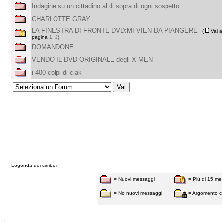
Indagine su un cittadino al di sopra di ogni sospetto
CHARLOTTE GRAY
LA FINESTRA DI FRONTE DVD:MI VIEN DA PIANGERE
(
Vai a
pagina
1
,
2
)
DOMANDONE
VENDO IL DVD ORIGINALE degli X-MEN
i 400 colpi di ciak
Legenda dei simboli:
= Nuovi messaggi
= Più di 15 me
= No nuovi messaggi
= Argomento c