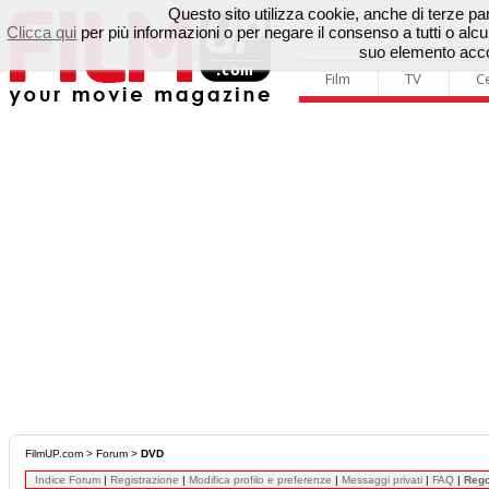
Questo sito utilizza cookie, anche di terze parti
Clicca qui
per più informazioni o per negare il consenso a tutti o a
suo elemento accon
Film
TV
C
FilmUP.com
>
Forum
>
DVD
Indice Forum
|
Registrazione
|
Modifica profilo e preferenze
|
Messaggi privati
|
FAQ
|
Reg