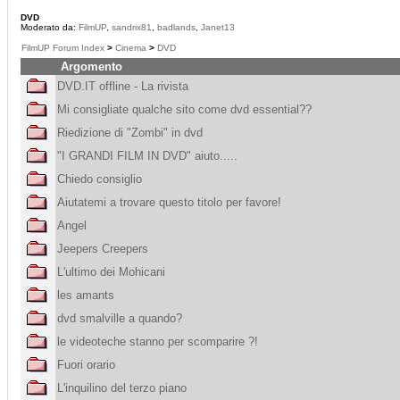
DVD
Moderato da:
FilmUP
,
sandrix81
,
badlands
,
Janet13
FilmUP Forum Index
>
Cinema
>
DVD
Argomento
DVD.IT offline - La rivista
Mi consigliate qualche sito come dvd essential??
Riedizione di "Zombi" in dvd
"I GRANDI FILM IN DVD" aiuto.....
Chiedo consiglio
Aiutatemi a trovare questo titolo per favore!
Angel
Jeepers Creepers
L'ultimo dei Mohicani
les amants
dvd smalville a quando?
le videoteche stanno per scomparire ?!
Fuori orario
L'inquilino del terzo piano