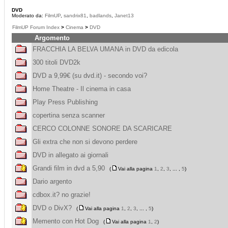
DVD
Moderato da:
FilmUP
,
sandrix81
,
badlands
,
Janet13
FilmUP Forum Index
>
Cinema
>
DVD
Argomento
FRACCHIA LA BELVA UMANA in DVD da edicola
300 titoli DVD2k
DVD a 9,99€ (su dvd.it) - secondo voi?
Home Theatre - Il cinema in casa
Play Press Publishing
copertina senza scanner
CERCO COLONNE SONORE DA SCARICARE
Gli extra che non si devono perdere
DVD in allegato ai giornali
Grandi film in dvd a 5,90
(
Vai alla pagina
1
,
2
,
3
, ... ,
5
)
Dario argento
cdbox.it? no grazie!
DVD o DivX?
(
Vai alla pagina
1
,
2
,
3
, ... ,
5
)
Memento con Hot Dog
(
Vai alla pagina
1
,
2
)