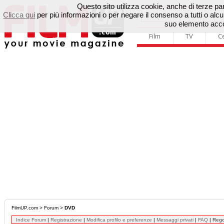
Questo sito utilizza cookie, anche di terze parti
Clicca qui
per più informazioni o per negare il consenso a tutti o a
suo elemento accon
Film
TV
C
FilmUP.com
>
Forum
>
DVD
Indice Forum
|
Registrazione
|
Modifica profilo e preferenze
|
Messaggi privati
|
FAQ
|
Reg