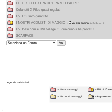
HELP X GLI EXTRA DI "ERA MIO PADRE"
Cofanetti X-Files quasi regalati!
DVD.it usato garantito
I NOSTRI ACQUISTI DI MAGGIO
(
Vai alla pagina
1
,
2
,
3
, ... ,
8
)
DVDoasi.com e DVDvillage.it : qualcuno li ha provati?
SCARFACE
Legenda dei simboli:
= Nuovi messaggi
= Più di 15 me
= No nuovi messaggi
= Argomento c