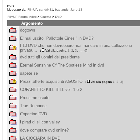
DVD
Moderato da:
FilmUP
,
sandrix81
,
badlands
,
Janet13
FilmUP Forum Index
>
Cinema
>
DVD
Argomento
dogtown
E' mai uscito "Pallottole Cinesi" in DVD?
I 10 DVD che non dovrebbero mai mancare in una collezzione
privata....
(
Vai alla pagina
1
,
2
,
3
, ... ,
9
)
dvd tutti gli uomini del presidente
Eternal Sunshine Of The Spotless Mind in dvd
sapete se
Prezzi,offerte,acquisti di AGOSTO
(
Vai alla pagina
1
,
2
,
3
)
COFANETTO KILL BILL vol. 1 e 2
Prossime uscite
True Romance
Copertine DVD
i pirati di silicon valley
dove comprare dvd online?
LA CIOCIARA IN DVD