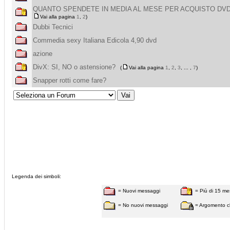
QUANTO SPENDETE IN MEDIA AL MESE PER ACQUISTO DV
Vai alla pagina
1
,
2
)
Dubbi Tecnici
Commedia sexy Italiana Edicola 4,90 dvd
azione
DivX: SI, NO o astensione?
(
Vai alla pagina
1
,
2
,
3
, ... ,
7
)
Snapper rotti come fare?
Legenda dei simboli:
= Nuovi messaggi
= Più di 15 me
= No nuovi messaggi
= Argomento c