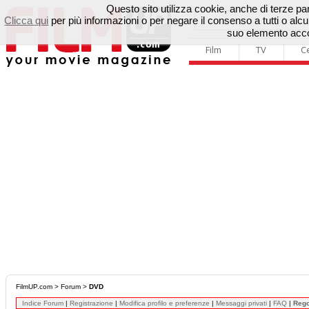
Questo sito utilizza cookie, anche di terze parti
Clicca qui
per più informazioni o per negare il consenso a tutti o a
suo elemento accon
Film
TV
C
FilmUP.com
>
Forum
>
DVD
Indice Forum
|
Registrazione
|
Modifica profilo e preferenze
|
Messaggi privati
|
FAQ
|
Reg