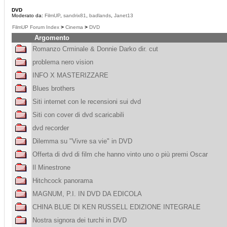
DVD
Moderato da:
FilmUP
,
sandrix81
,
badlands
,
Janet13
FilmUP Forum Index
>
Cinema
>
DVD
Argomento
Romanzo Crminale & Donnie Darko dir. cut
problema nero vision
INFO X MASTERIZZARE
Blues brothers
Siti internet con le recensioni sui dvd
Siti con cover di dvd scaricabili
dvd recorder
Dilemma su "Vivre sa vie" in DVD
Offerta di dvd di film che hanno vinto uno o più premi Oscar
Il Minestrone
Hitchcock panorama
MAGNUM, P.I. IN DVD DA EDICOLA
CHINA BLUE DI KEN RUSSELL EDIZIONE INTEGRALE
Nostra signora dei turchi in DVD