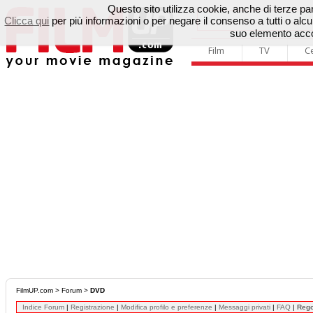
Questo sito utilizza cookie, anche di terze parti
Clicca qui
per più informazioni o per negare il consenso a tutti o a
suo elemento accon
Film
TV
C
FilmUP.com
>
Forum
>
DVD
Indice Forum
|
Registrazione
|
Modifica profilo e preferenze
|
Messaggi privati
|
FAQ
|
Reg