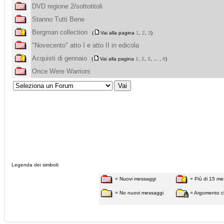
DVD regione 2/sottotitoli
Stanno Tutti Bene
Bergman collection
(
Vai alla pagina
1
,
2
,
3
)
"Novecento" atto I e atto II in edicola
Acquisti di gennaio
(
Vai alla pagina
1
,
2
,
3
, ... ,
6
)
Once Were Warriors
Legenda dei simboli:
= Nuovi messaggi
= Più di 15 me
= No nuovi messaggi
= Argomento c