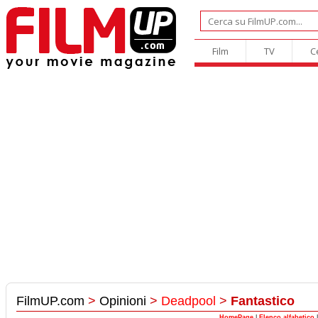
Film
TV
C
FilmUP.com
>
Opinioni
>
Deadpool
>
Fantastico
HomePage
|
Elenco alfabetico