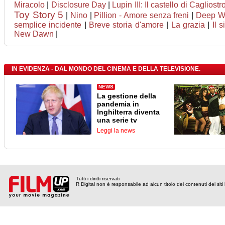
Miracolo
|
Disclosure Day
|
Lupin III: Il castello di Cagliostr
Toy Story 5
|
Nino
|
Pillion - Amore senza freni
|
Deep Wa
semplice incidente
|
Breve storia d'amore
|
La grazia
|
Il s
New Dawn
|
IN EVIDENZA - DAL MONDO DEL CINEMA E DELLA TELEVISIONE.
NEWS
La gestione della
pandemia in
Inghilterra diventa
una serie tv
Leggi la news
Tutti i diritti riservati
R Digital non è responsabile ad alcun titolo dei contenuti dei siti l