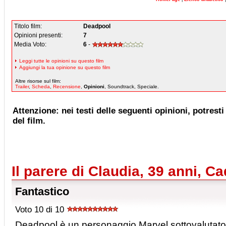
Titolo film:
Deadpool
Opinioni presenti:
7
Media Voto:
6
-
Leggi tutte le opinioni su questo film
Aggiungi la tua opinione su questo film
Altre risorse sul film:
Trailer
,
Scheda
,
Recensione
,
Opinioni
, Soundtrack, Speciale.
Attenzione: nei testi delle seguenti opinioni, potresti 
del film.
Il parere di Claudia, 39 anni, 
Fantastico
Voto 10 di 10
Deadpool è un personaggio Marvel sottovalutato 