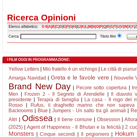
Ricerca Opinioni
Elenco alfabetico:
0-9
|
A
|
B
|
C
|
D
|
E
|
F
|
G
|
H
|
I
|
J
|
K
|
L
|
M
|
N
|
O
|
P
|
Q
|
R
|
S
|
T
|
U
|
V
|
W
|
X
|
Y
|
Z
Cerca:
Titolo film
I FILM OGGI IN PROGRAMMAZIONE:
Yellow Letters
|
Mio fratello è un vichingo
|
Le città di pianu
Greta e le favole vere
Amarga Navidad
|
|
Nouvelle 
Brand New Day
|
Pecore sotto copertura
|
In
Men
|
Frozen 2 - Il Segreto di Arendelle
|
Il diavolo 
presidente
|
Terapia di famiglia
|
La casa - Il rogo del 
Rosso
|
Rufus, il draghetto marino che non sapeva 
Backrooms
|
Blue
|
Jumpers - Un salto tra gli animali
|
Re
Odissea
Altri
|
|
Il bene comune
|
Obsession
|
Allor
(2025)
|
Agent of Happiness - Il Bhutan e la felicità
|
2 cuo
Monsters
Hokum
|
Cinque secondi
|
Il prigioniero
|