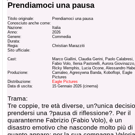
Prendiamoci una pausa
Titolo originale:
Prendiamoci una pausa
Conosciuto anche come:
Nazione:
Italia
Anno:
2026
Genere:
Commedia
Durata:
Regia:
Christian Marazziti
Sito ufficiale:
Cast:
Marco Giallini, Claudia Gerini, Paolo Calabresi,
Fabio Volo, Ilenia Pastorelli, Aurora Giovinazzo
Ricky Memphis, Lucia Ocone, Alessandro Habe
Produzione:
Camaleo, Agresywna Banda, Koboflopi, Eagle
Pictures
Distribuzione:
Eagle Pictures
Data di uscita:
15 Gennaio 2026 (cinema)
Trama:
Tre coppie, tre età diverse, un?unica decisi
prendersi una ?pausa di riflessione?. Per il
quarantenne Fabrizio (Fabio Volo), è un
disastro emotivo che nasconde molto più di
quanto appare; per la sua compagna Valeri