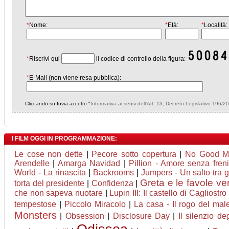
*
Nome:
*
Età:
*
Località:
*
Riscrivi qui
il codice di controllo della figura:
*
E-Mail (non viene resa pubblica):
Cliccando su Invia accetto "
Informativa ai sensi dell'Art. 13, Decreto Legislativo 196/2
I FILM OGGI IN PROGRAMMAZIONE:
Le cose non dette
|
Pecore sotto copertura
|
No Good M
Arendelle
|
Amarga Navidad
|
Pillion - Amore senza freni
World - La rinascita
|
Backrooms
|
Jumpers - Un salto tra g
Greta e le favole ve
torta del presidente
|
Confidenza
|
che non sapeva nuotare
|
Lupin III: Il castello di Cagliostro
tempestose
|
Piccolo Miracolo
|
La casa - Il rogo del mal
Monsters
|
Obsession
|
Disclosure Day
|
Il silenzio deg