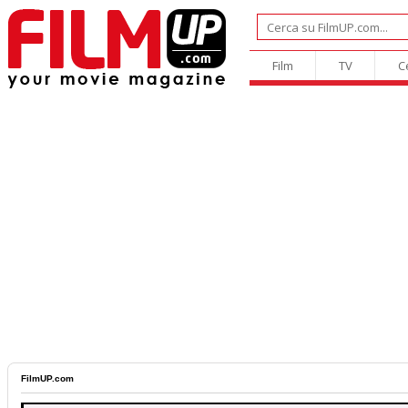
Film
TV
C
FilmUP.com