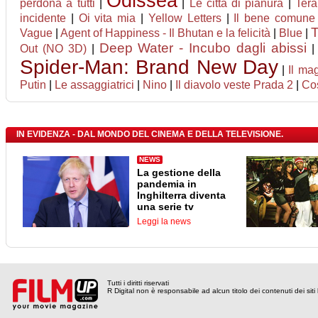
Odissea
perdona a tutti
|
|
Le città di pianura
|
Tera
incidente
|
Oi vita mia
|
Yellow Letters
|
Il bene comune
T
Vague
|
Agent of Happiness - Il Bhutan e la felicità
|
Blue
|
Deep Water - Incubo dagli abissi
Out (NO 3D)
|
Spider-Man: Brand New Day
|
Il ma
Putin
|
Le assaggiatrici
|
Nino
|
Il diavolo veste Prada 2
|
Cos
IN EVIDENZA - DAL MONDO DEL CINEMA E DELLA TELEVISIONE.
NEWS
La gestione della
pandemia in
Inghilterra diventa
una serie tv
Leggi la news
Tutti i diritti riservati
R Digital non è responsabile ad alcun titolo dei contenuti dei siti l