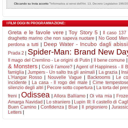
Cliccando su Invia accetto "
Informativa ai sensi dell'Art. 13, Decreto Legislativo 196/2
I FILM OGGI IN PROGRAMMAZIONE:
Greta e le favole vere
Toy Story 5
|
|
Il caso 137
draghetto marino che non sapeva nuotare
|
No Good Men
Deep Water - Incubo dagli abissi
perdona a tutti
|
Spider-Man: Brand New Da
Prada 2
|
Il mago del Cremlino - Le origini di Putin
|
Il bene comune
& Monsters
|
Cos'è l'amore?
|
Agent of Happiness - Il Bh
famiglia
|
Jumpers - Un salto tra gli animali
|
La grazia
|
Ins
L'Hangar Rosso
|
Nouvelle Vague
|
Backrooms
|
Le co
incidente
|
La casa - Il rogo del male
|
Cime tempestos
silenzio degli altri
|
Pecore sotto copertura
|
La torta del pre
Odissea
freni
|
|
Allora Balliamo
|
Oi vita mia
|
Froze
Amarga Navidad
|
Lo straniero
|
Lupin III: Il castello di Cag
Buen Camino
|
Confidenza
|
Blue
|
Il prigioniero
|
Jurassic
Letters
|