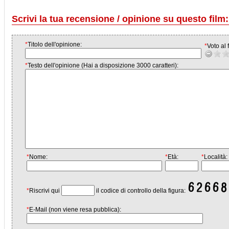
Scrivi la tua recensione / opinione su questo film:
*
Titolo dell'opinione:
*
Voto al f
*
Testo dell'opinione (Hai a disposizione 3000 caratteri):
*
Nome:
*
Età:
*
Località:
*
Riscrivi qui
il codice di controllo della figura:
*
E-Mail (non viene resa pubblica):