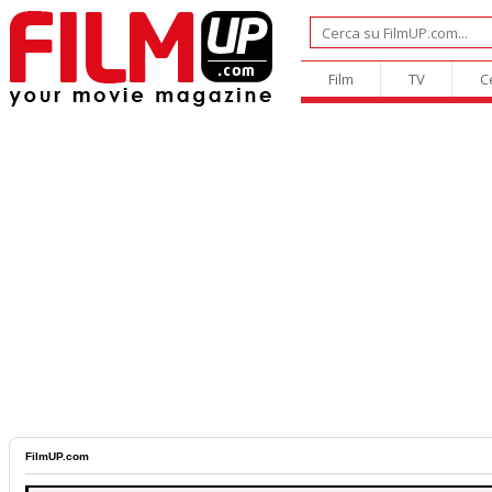
Film
TV
C
FilmUP.com