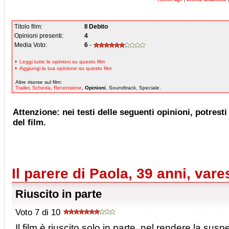
Titolo film:
Il Debito
Opinioni presenti:
4
Media Voto:
6
-
Leggi tutte le opinioni su questo film
Aggiungi la tua opinione su questo film
Altre risorse sul film:
Trailer
,
Scheda
,
Recensione
,
Opinioni
, Soundtrack, Speciale.
Attenzione: nei testi delle seguenti opinioni, potresti 
del film.
Il parere di Paola, 39 anni, vare
Riuscito in parte
Voto 7 di 10
Il film è riuscito solo in parte, nel rendere la su