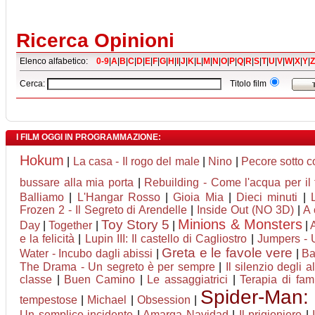
Ricerca Opinioni
Elenco alfabetico:
0-9
|
A
|
B
|
C
|
D
|
E
|
F
|
G
|
H
|
I
|
J
|
K
|
L
|
M
|
N
|
O
|
P
|
Q
|
R
|
S
|
T
|
U
|
V
|
W
|
X
|
Y
|
Z
Cerca:
Titolo film
I FILM OGGI IN PROGRAMMAZIONE:
Hokum
|
La casa - Il rogo del male
|
Nino
|
Pecore sotto c
bussare alla mia porta
|
Rebuilding - Come l'acqua per il
Balliamo
|
L'Hangar Rosso
|
Gioia Mia
|
Dieci minuti
|
Frozen 2 - Il Segreto di Arendelle
|
Inside Out (NO 3D)
|
A 
Minions & Monsters
Toy Story 5
Day
|
Together
|
|
|
e la felicità
|
Lupin III: Il castello di Cagliostro
|
Jumpers - U
Greta e le favole vere
Water - Incubo dagli abissi
|
|
Ba
The Drama - Un segreto è per sempre
|
Il silenzio degli al
classe
|
Buen Camino
|
Le assaggiatrici
|
Terapia di fam
Spider-Man:
tempestose
|
Michael
|
Obsession
|
Un semplice incidente
|
Amarga Navidad
|
Il prigioniero
|