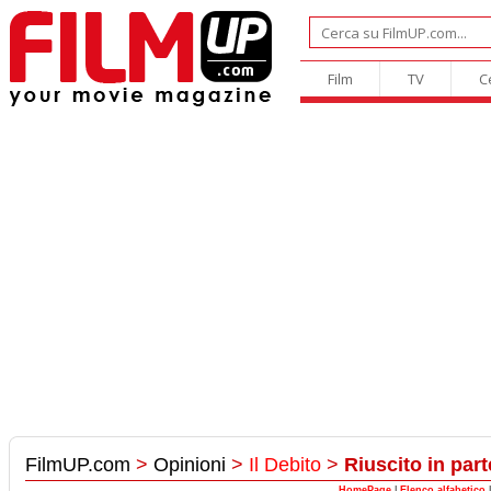
Film
TV
C
FilmUP.com
>
Opinioni
>
Il Debito
>
Riuscito in part
HomePage
|
Elenco alfabetico