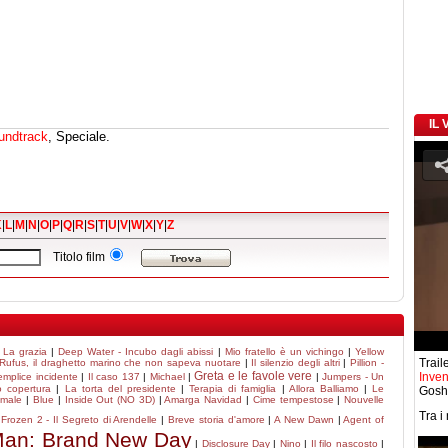
IL
undtrack
, Speciale.
K
|
L
|
M
|
N
|
O
|
P
|
Q
|
R
|
S
|
T
|
U
|
V
|
W
|
X
|
Y
|
Z
Titolo film
|
La grazia
|
Deep Water - Incubo dagli abissi
|
Mio fratello è un vichingo
|
Yellow
Traile
Rufus, il draghetto marino che non sapeva nuotare
|
Il silenzio degli altri
|
Pillion -
Greta e le favole vere
Inven
emplice incidente
|
Il caso 137
|
Michael
|
|
Jumpers - Un
o copertura
|
La torta del presidente
|
Terapia di famiglia
|
Allora Balliamo
|
Le
Gosh
 male
|
Blue
|
Inside Out (NO 3D)
|
Amarga Navidad
|
Cime tempestose
|
Nouvelle
Tra i
|
Frozen 2 - Il Segreto di Arendelle
|
Breve storia d'amore
|
A New Dawn
|
Agent of
Man: Brand New Day
|
Disclosure Day
|
Nino
|
Il filo nascosto
|