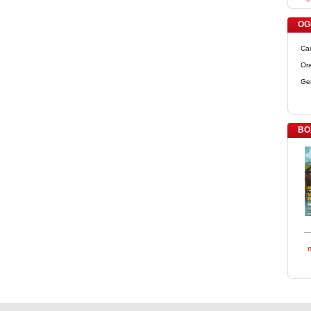
OGG
Ca
Ora
Ge
BO