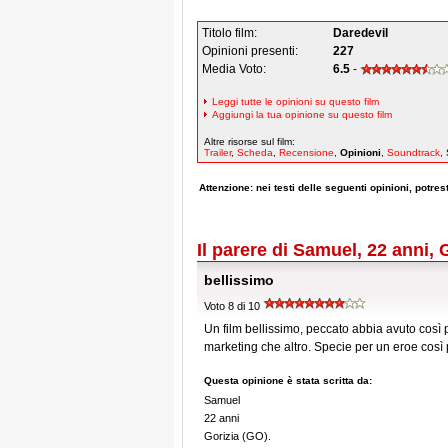
Titolo film:
Daredevil
Opinioni presenti:
227
Media Voto:
6.5
-
Leggi tutte le opinioni su questo film
Aggiungi la tua opinione su questo film
Altre risorse sul film:
Trailer
,
Scheda
,
Recensione
,
Opinioni
,
Soundtrack
,
Attenzione: nei testi delle seguenti opinioni, potresti
Il parere di Samuel, 22 anni, 
bellissimo
Voto 8 di 10
Un film bellissimo, peccato abbia avuto così 
marketing che altro. Specie per un eroe così 
Questa opinione è stata scritta da:
Samuel
22 anni
Gorizia (GO).