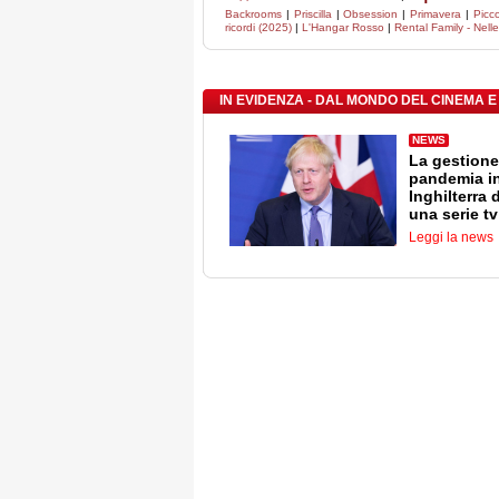
Backrooms
|
Priscilla
|
Obsession
|
Primavera
|
Picc
ricordi (2025)
|
L'Hangar Rosso
|
Rental Family - Nelle 
IN EVIDENZA - DAL MONDO DEL CINEMA E
NEWS
La gestione
pandemia i
Inghilterra 
una serie tv
Leggi la news