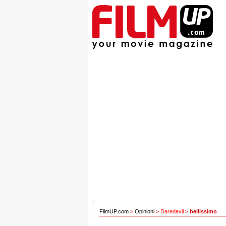
FilmUP.com
>
Opinioni
>
Daredevil
>
bellissimo