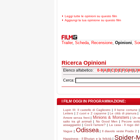
Leggi tutte le opinioni su questo film
Aggiungi la tua opinione su questo film
Trailer
,
Scheda
,
Recensione
,
Opinioni
,
So
Ricerca Opinioni
Elenco alfabetico:
0-9
|
A
|
B
|
C
|
D
|
E
|
F
|
G
|
H
|
I
|
J
|
Cerca:
I FILM OGGI IN PROGRAMMAZIONE:
Lupin III: Il castello di Cagliostro
|
Il bene comune
Letters
|
2 cuori e 2 capanne
|
Le città di pianura
|
Minions & Monsters
Amore senza freni
|
|
Un s
salto tra gli animali
|
No Good Men
|
Pecore sott
assaggiatrici
|
Cos'è l'amore?
|
La casa - Il rogo del
Odissea
Vague
|
|
Il diavolo veste Prada 2
Spider-
Happiness - Il Bhutan e la felicità
|