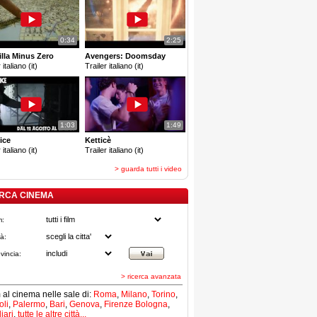
0:34
2:25
lla Minus Zero
Avengers: Doomsday
 italiano (it)
Trailer italiano (it)
1:03
1:49
ice
Ketticè
 italiano (it)
Trailer italiano (it)
> guarda tutti i video
RCA CINEMA
m:
tà:
vincia:
> ricerca avanzata
lm al cinema nelle sale di:
Roma
,
Milano
,
Torino
,
li
,
Palermo
,
Bari
,
Genova
,
Firenze
Bologna
,
iari
,
tutte le altre città...