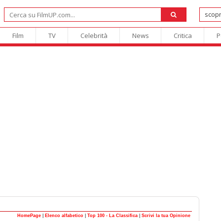
Film
TV
Celebrità
News
Critica
P
HomePage
|
Elenco alfabetico
|
Top 100 - La Classifica
|
Scrivi la tua Opinione