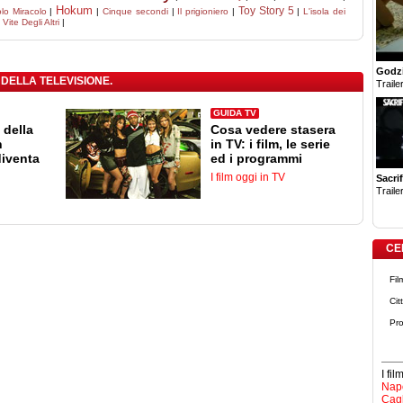
Hokum
Toy Story 5
olo Miracolo
|
|
Cinque secondi
|
Il prigioniero
|
|
L'isola dei
Vite Degli Altri
|
Godzi
 DELLA TELEVISIONE.
Trailer
GUIDA TV
 della
Cosa vedere stasera
n
in TV: i film, le serie
diventa
ed i programmi
I film oggi in TV
Sacrif
Trailer
CE
Fil
Cit
Pro
I fi
Napo
Cagl