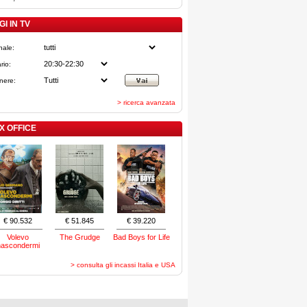
I IN TV
nale:
rio:
nere:
> ricerca avanzata
X OFFICE
€ 90.532
€ 51.845
€ 39.220
Volevo
The Grudge
Bad Boys for Life
nascondermi
> consulta gli incassi Italia e USA