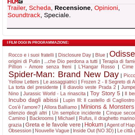
Trailer
,
Scheda
,
Recensione
,
Opinioni
,
Soundtrack
, Speciale.
I FILM OGGI IN PROGRAMMAZIONE:
Odiss
Rocco e i suoi fratelli
|
Disclosure Day
|
Blue
|
origini di Putin
|
...che Dio perdona a tutti
|
Terapia di fami
Pillion - Amore senza freni
|
L'Hangar Rosso
|
Cime 
Spider-Man: Brand New Day
|
Picco
Yellow Letters
|
Le assaggiatrici
|
Frozen 2 - Il Segreto di 
La torta del presidente
|
Il diavolo veste Prada 2
|
Jumper
Toy Story 5
Nino
|
Jurassic World - La rinascita
|
|
Il b
Incubo dagli abissi
|
Lupin III: Il castello di Cagliostro
Minions & Monsters
Cos'è l'amore?
|
Allora Balliamo
|
silenzio degli altri
|
Un semplice incidente
|
Cinque seco
Camino
|
Backrooms
|
Michael
|
Rufus, il draghetto marin
Hokum
Greta e le favole vere
grazia
|
|
|
Agent of Happ
Obsession
|
Nouvelle Vague
|
Inside Out (NO 3D)
|
Le città