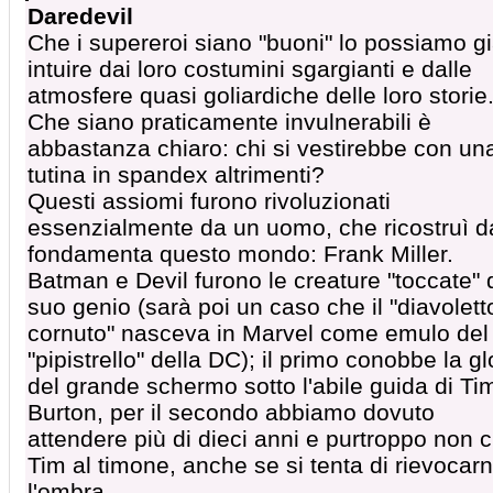
Daredevil
Che i supereroi siano "buoni" lo possiamo g
intuire dai loro costumini sgargianti e dalle
atmosfere quasi goliardiche delle loro storie
Che siano praticamente invulnerabili è
abbastanza chiaro: chi si vestirebbe con un
tutina in spandex altrimenti?
Questi assiomi furono rivoluzionati
essenzialmente da un uomo, che ricostruì d
fondamenta questo mondo: Frank Miller.
Batman e Devil furono le creature "toccate" 
suo genio (sarà poi un caso che il "diavolett
cornuto" nasceva in Marvel come emulo del
"pipistrello" della DC); il primo conobbe la gl
del grande schermo sotto l'abile guida di Ti
Burton, per il secondo abbiamo dovuto
attendere più di dieci anni e purtroppo non c
Tim al timone, anche se si tenta di rievocar
l'ombra.