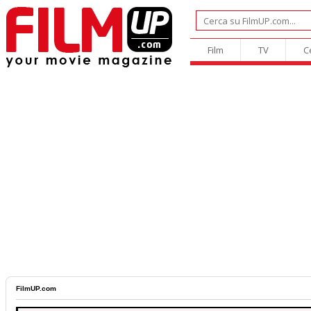
Film
TV
C
FilmUP.com