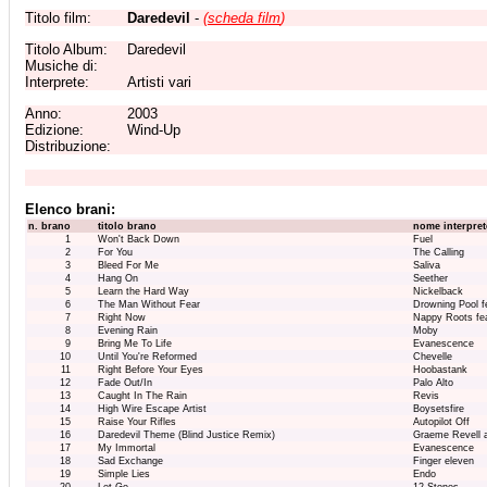
Titolo film:
Daredevil
-
(
scheda film
)
Titolo Album:
Daredevil
Musiche di:
Interprete:
Artisti vari
Anno:
2003
Edizione:
Wind-Up
Distribuzione:
Elenco brani:
n. brano
titolo brano
nome interpret
1
Won't Back Down
Fuel
2
For You
The Calling
3
Bleed For Me
Saliva
4
Hang On
Seether
5
Learn the Hard Way
Nickelback
6
The Man Without Fear
Drowning Pool f
7
Right Now
Nappy Roots fea
8
Evening Rain
Moby
9
Bring Me To Life
Evanescence
10
Until You're Reformed
Chevelle
11
Right Before Your Eyes
Hoobastank
12
Fade Out/In
Palo Alto
13
Caught In The Rain
Revis
14
High Wire Escape Artist
Boysetsfire
15
Raise Your Rifles
Autopilot Off
16
Daredevil Theme (Blind Justice Remix)
Graeme Revell a
17
My Immortal
Evanescence
18
Sad Exchange
Finger eleven
19
Simple Lies
Endo