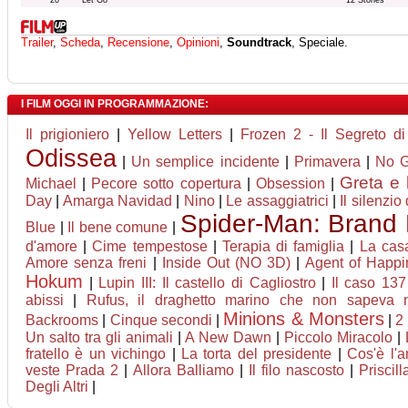
20
Let Go
12 Stones
Trailer
,
Scheda
,
Recensione
,
Opinioni
,
Soundtrack
, Speciale.
I FILM OGGI IN PROGRAMMAZIONE:
Il prigioniero
|
Yellow Letters
|
Frozen 2 - Il Segreto di
Odissea
|
Un semplice incidente
|
Primavera
|
No 
Greta e 
Michael
|
Pecore sotto copertura
|
Obsession
|
Day
|
Amarga Navidad
|
Nino
|
Le assaggiatrici
|
Il silenzio 
Spider-Man: Brand
Blue
|
Il bene comune
|
d'amore
|
Cime tempestose
|
Terapia di famiglia
|
La casa
Amore senza freni
|
Inside Out (NO 3D)
|
Agent of Happin
Hokum
|
Lupin III: Il castello di Cagliostro
|
Il caso 137
abissi
|
Rufus, il draghetto marino che non sapeva n
Minions & Monsters
Backrooms
|
Cinque secondi
|
|
2
Un salto tra gli animali
|
A New Dawn
|
Piccolo Miracolo
|
fratello è un vichingo
|
La torta del presidente
|
Cos'è l'
veste Prada 2
|
Allora Balliamo
|
Il filo nascosto
|
Priscill
Degli Altri
|