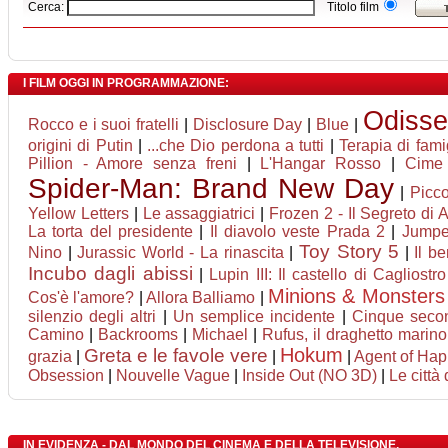
Cerca:
Titolo film
I FILM OGGI IN PROGRAMMAZIONE:
Odiss
Rocco e i suoi fratelli
|
Disclosure Day
|
Blue
|
origini di Putin
|
...che Dio perdona a tutti
|
Terapia di fami
Pillion - Amore senza freni
|
L'Hangar Rosso
|
Cime 
Spider-Man: Brand New Day
|
Picco
Yellow Letters
|
Le assaggiatrici
|
Frozen 2 - Il Segreto di 
La torta del presidente
|
Il diavolo veste Prada 2
|
Jumper
Toy Story 5
Nino
|
Jurassic World - La rinascita
|
|
Il b
Incubo dagli abissi
|
Lupin III: Il castello di Cagliostro
Minions & Monsters
Cos'è l'amore?
|
Allora Balliamo
|
silenzio degli altri
|
Un semplice incidente
|
Cinque seco
Camino
|
Backrooms
|
Michael
|
Rufus, il draghetto marin
Hokum
Greta e le favole vere
grazia
|
|
|
Agent of Happ
Obsession
|
Nouvelle Vague
|
Inside Out (NO 3D)
|
Le città
IN EVIDENZA - DAL MONDO DEL CINEMA E DELLA TELEVISIONE.