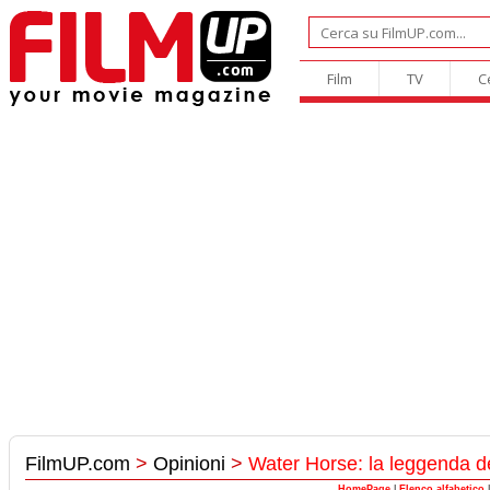
Film
TV
C
FilmUP.com
>
Opinioni
>
Water Horse: la leggenda de
HomePage
|
Elenco alfabetico