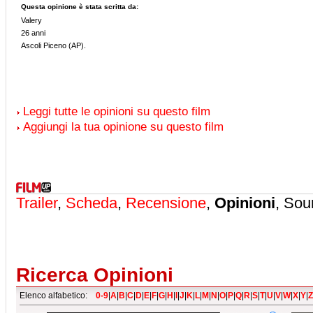
Questa opinione è stata scritta da:
Valery
26 anni
Ascoli Piceno (AP).
Leggi tutte le opinioni su questo film
Aggiungi la tua opinione su questo film
Trailer
,
Scheda
,
Recensione
,
Opinioni
, Sou
Ricerca Opinioni
Elenco alfabetico:
0-9
|
A
|
B
|
C
|
D
|
E
|
F
|
G
|
H
|
I
|
J
|
K
|
L
|
M
|
N
|
O
|
P
|
Q
|
R
|
S
|
T
|
U
|
V
|
W
|
X
|
Y
|
Z