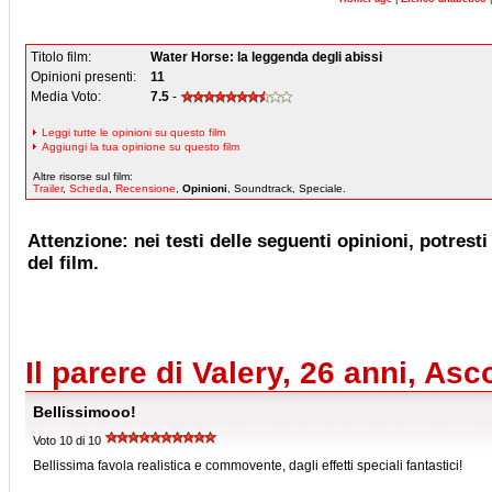
Titolo film:
Water Horse: la leggenda degli abissi
Opinioni presenti:
11
Media Voto:
7.5
-
Leggi tutte le opinioni su questo film
Aggiungi la tua opinione su questo film
Altre risorse sul film:
Trailer
,
Scheda
,
Recensione
,
Opinioni
, Soundtrack, Speciale.
Attenzione: nei testi delle seguenti opinioni, potresti 
del film.
Il parere di Valery, 26 anni, Asc
Bellissimooo!
Voto 10 di 10
Bellissima favola realistica e commovente, dagli effetti speciali fantastici!