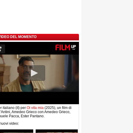
 VIDEO DEL MOMENTO
r italiano (it) per
Oi vita mia
(2025), un film di
'Antini, Amedeo Grieco con Amedeo Grieco,
uele Pacca, Ester Pantano.
 nuovi video: