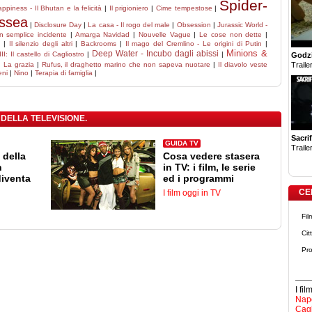
Spider-
ppiness - Il Bhutan e la felicità
|
Il prigioniero
|
Cime tempestose
|
ssea
|
Disclosure Day
|
La casa - Il rogo del male
|
Obsession
|
Jurassic World -
n semplice incidente
|
Amarga Navidad
|
Nouvelle Vague
|
Le cose non dette
|
e
|
Il silenzio degli altri
|
Backrooms
|
Il mago del Cremlino - Le origini di Putin
|
Minions &
Deep Water - Incubo dagli abissi
II: Il castello di Cagliostro
|
|
Godzi
Trailer
|
La grazia
|
Rufus, il draghetto marino che non sapeva nuotare
|
Il diavolo veste
eni
|
Nino
|
Terapia di famiglia
|
 DELLA TELEVISIONE.
Sacrif
GUIDA TV
Trailer
 della
Cosa vedere stasera
n
in TV: i film, le serie
diventa
ed i programmi
CE
I film oggi in TV
Fil
Cit
Pro
I fi
Napo
Cagl