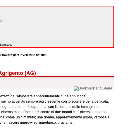
Speciale.
 trovare parti rivelatorie del film.
, Agrigento (AG)
tratto dall'atmosfera apparentemente cupa eppur così
me ho avvertito sempre più crescente con lo scorrere della pellicola.
 fotogramma dopo fotogramma, con l'alternarsi delle immagini del
 cinema muto: l'incontro/scontro di due mondi così diversi: un uomo,
ntana, come un film muto; una donna, apparentemente aspra, verbosa e
che nascere improvviso, impetuoso, bruciante...