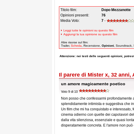
Titolo film:
Dopo Mezzanotte
Opinioni presenti:
76
Media Voto:
7
-
Leggi tutte le opinioni su questo film
Aggiungi la tua opinione su questo film
Altre risorse sul film:
Trailer,
Scheda
, Recensione,
Opinioni
, Soundtrack, 
Attenzione: nei testi delle seguenti opinioni, potresti
Il parere di Mister x, 32 anni
un amore magicamente poetico
Voto 9 di 10
Non posso che confessarmi profondamente at
splendidamente intimista e suggestiva che in 
Un film che mi ha conquistato e interessato,
cinema odierno con quelle dei capolavori del
dalla vita silenziosa, essenziale e quasi lo
disperatamente concreta. E l'amore non può 