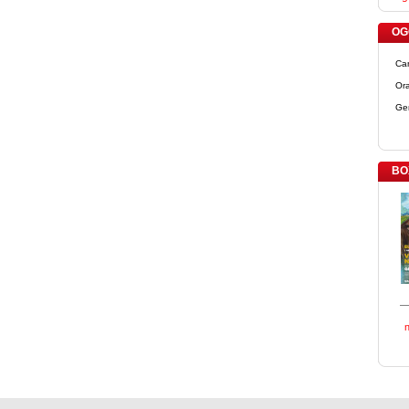
OGG
Ca
Ora
Ge
BO