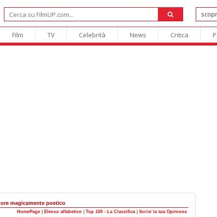
Film
TV
Celebrità
News
Critica
P
ore magicamente poetico
HomePage
|
Elenco alfabetico
|
Top 100 - La Classifica
|
Scrivi la tua Opinione