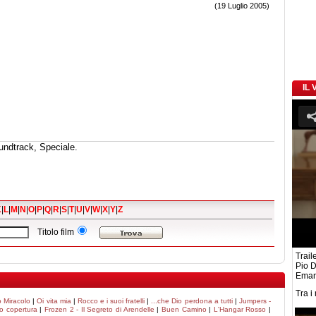
(19 Luglio 2005)
IL
undtrack, Speciale.
K
|
L
|
M
|
N
|
O
|
P
|
Q
|
R
|
S
|
T
|
U
|
V
|
W
|
X
|
Y
|
Z
Titolo film
Traile
Pio D
Eman
Tra i
o Miracolo
|
Oi vita mia
|
Rocco e i suoi fratelli
|
...che Dio perdona a tutti
|
Jumpers -
o copertura
|
Frozen 2 - Il Segreto di Arendelle
|
Buen Camino
|
L'Hangar Rosso
|