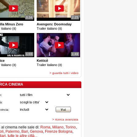
0:34
2:25
lla Minus Zero
Avengers: Doomsday
 italiano (it)
Trailer italiano (it)
1:03
1:49
ice
Ketticè
 italiano (it)
Trailer italiano (it)
> guarda tutti i video
RCA CINEMA
m:
tà:
vincia:
> ricerca avanzata
lm al cinema nelle sale di:
Roma
,
Milano
,
Torino
,
li
,
Palermo
,
Bari
,
Genova
,
Firenze
Bologna
,
iari
,
tutte le altre città...