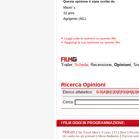
Questa opinione è stata scritta da:
Mister x
32 anni
Agrigento (AG).
Leggi tutte le opinioni su questo film
Aggiungi la tua opinione su questo film
Trailer,
Scheda
, Recensione,
Opinioni
, So
Ricerca Opinioni
Elenco alfabetico:
0-9
|
A
|
B
|
C
|
D
|
E
|
F
|
G
|
H
|
I
|
J
|
Cerca:
I FILM OGGI IN PROGRAMMAZIONE:
Hokum
|
No Good Men
|
Il caso 137
|
Blue
|
Piccol
Un salto tra gli animali
|
Allora Balliamo
|
Pecore sott