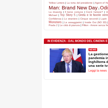
Yellow Letters
|
La torta del presidente
|
Agent of Ha
Man: Brand New Day
Odi
|
La rinascita
|
Il bene comune
|
Cos'è l'amore?
|
U
Toy Story 5
Greta e le favole ver
Michael
|
|
Confidenza
|
Lo straniero
|
Cinque secondi
|
Lupin I
Monsters
|
Le assaggiatrici
|
Inside Out (NO 3D)
Prada 2
|
Le città di pianura
|
Pillion - Amore senza fr
IN EVIDENZA - DAL MONDO DEL CINEMA E
NEWS
La gestione
pandemia i
Inghilterra 
una serie tv
Leggi la news