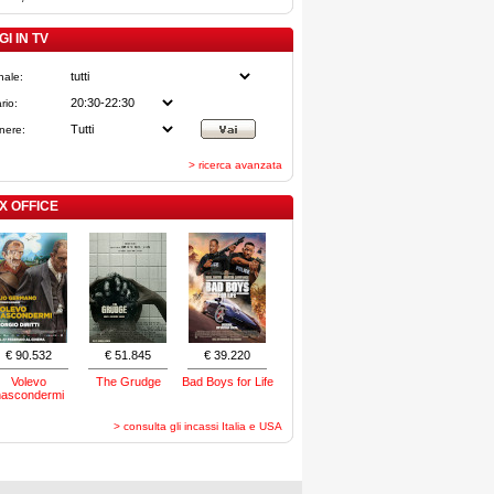
I IN TV
nale:
rio:
nere:
> ricerca avanzata
X OFFICE
€ 90.532
€ 51.845
€ 39.220
Volevo
The Grudge
Bad Boys for Life
nascondermi
> consulta gli incassi Italia e USA