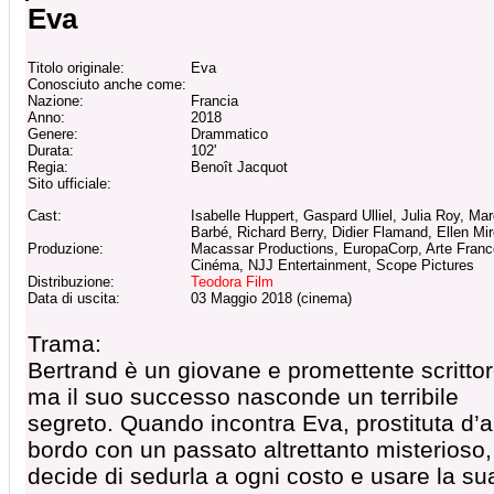
Eva
Titolo originale:
Eva
Conosciuto anche come:
Nazione:
Francia
Anno:
2018
Genere:
Drammatico
Durata:
102'
Regia:
Benoît Jacquot
Sito ufficiale:
Cast:
Isabelle Huppert, Gaspard Ulliel, Julia Roy, Ma
Barbé, Richard Berry, Didier Flamand, Ellen Mi
Produzione:
Macassar Productions, EuropaCorp, Arte Franc
Cinéma, NJJ Entertainment, Scope Pictures
Distribuzione:
Teodora Film
Data di uscita:
03 Maggio 2018 (cinema)
Trama:
Bertrand è un giovane e promettente scrittor
ma il suo successo nasconde un terribile
segreto. Quando incontra Eva, prostituta d’a
bordo con un passato altrettanto misterioso,
decide di sedurla a ogni costo e usare la su