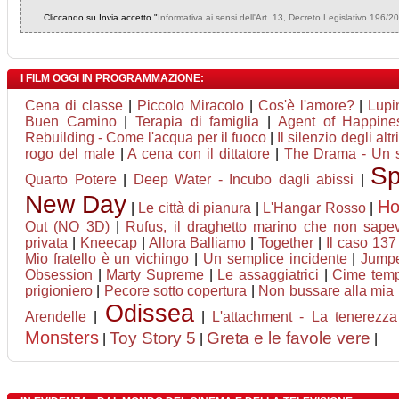
Cliccando su Invia accetto "
Informativa ai sensi dell'Art. 13, Decreto Legislativo 196/2
I FILM OGGI IN PROGRAMMAZIONE:
Cena di classe
|
Piccolo Miracolo
|
Cos'è l'amore?
|
Lupin
Buen Camino
|
Terapia di famiglia
|
Agent of Happines
Rebuilding - Come l'acqua per il fuoco
|
Il silenzio degli altri
rogo del male
|
A cena con il dittatore
|
The Drama - Un s
Sp
Quarto Potere
|
Deep Water - Incubo dagli abissi
|
New Day
H
|
Le città di pianura
|
L'Hangar Rosso
|
Out (NO 3D)
|
Rufus, il draghetto marino che non sape
privata
|
Kneecap
|
Allora Balliamo
|
Together
|
Il caso 137
Mio fratello è un vichingo
|
Un semplice incidente
|
Jumpe
Obsession
|
Marty Supreme
|
Le assaggiatrici
|
Cime tem
prigioniero
|
Pecore sotto copertura
|
Non bussare alla mia 
Odissea
Arendelle
|
|
L'attachment - La tenerezza
Monsters
Toy Story 5
Greta e le favole vere
|
|
|