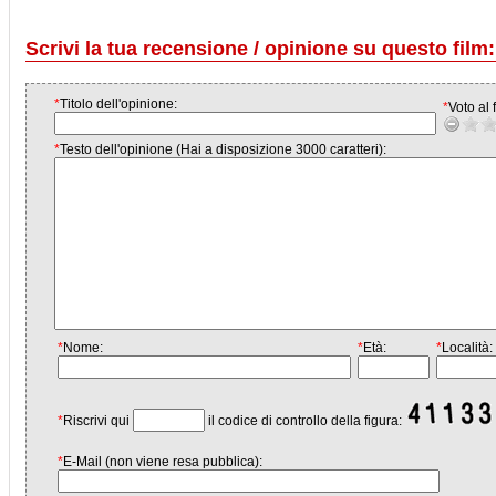
Scrivi la tua recensione / opinione su questo film:
*
Titolo dell'opinione:
*
Voto al f
*
Testo dell'opinione (Hai a disposizione 3000 caratteri):
*
Nome:
*
Età:
*
Località:
*
Riscrivi qui
il codice di controllo della figura:
*
E-Mail (non viene resa pubblica):