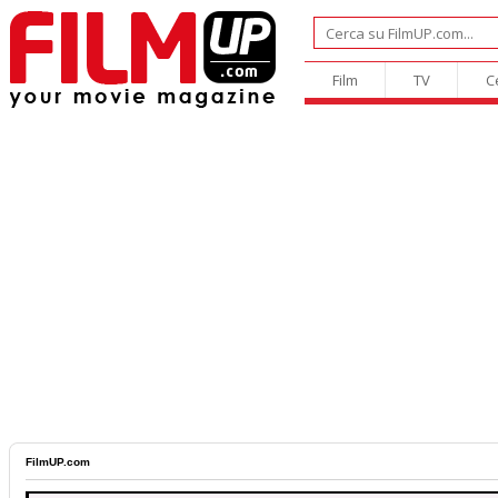
Film
TV
C
FilmUP.com