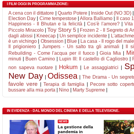
I FILM OGGI IN PROGRAMMAZIONE:
A cena con il dittatore
|
Quarto Potere
|
Inside Out (NO 3D)
Election Day
|
Cime tempestose
|
Allora Balliamo
|
Il caso 
Happiness - Il Bhutan e la felicità
|
Cos'è l'amore?
|
Vita
Toy Story 5
Piccolo Miracolo
|
|
Frozen 2 - Il Segreto di A
dagli abissi
|
Kneecap
|
Un semplice incidente
|
L'attachme
è un vichingo
|
Obsession
|
Blue
|
La casa - Il rogo del mal
Il prigioniero
|
Jumpers - Un salto tra gli animali
|
Il s
Mi
Rebuilding - Come l'acqua per il fuoco
|
Gioia Mia
|
minuti
|
Buen Camino
|
Lupin III: Il castello di Cagliostro
|
Sp
Hokum
non sapeva nuotare
|
|
Le assaggiatrici
|
New Day
Odissea
|
|
The Drama - Un segret
favole vere
|
Terapia di famiglia
|
Pecore sotto copert
bussare alla mia porta
|
Nino
|
Marty Supreme
|
IN EVIDENZA - DAL MONDO DEL CINEMA E DELLA TELEVISIONE.
NEWS
La gestione della
pandemia in