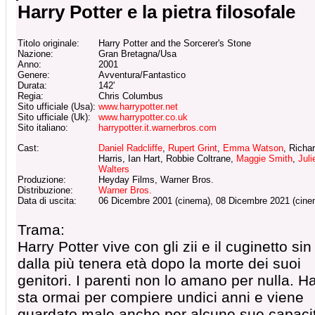
Harry Potter e la pietra filosofale
Titolo originale:
Harry Potter and the Sorcerer's Stone
Nazione:
Gran Bretagna/Usa
Anno:
2001
Genere:
Avventura/Fantastico
Durata:
142'
Regia:
Chris Columbus
Sito ufficiale (Usa):
www.harrypotter.net
Sito ufficiale (Uk):
www.harrypotter.co.uk
Sito italiano:
harrypotter.it.warnerbros.com
Cast:
Daniel Radcliffe
,
Rupert Grint
,
Emma Watson
, Richa
Harris, Ian Hart, Robbie Coltrane,
Maggie Smith
,
Juli
Walters
Produzione:
Heyday Films, Warner Bros.
Distribuzione:
Warner Bros.
Data di uscita:
06 Dicembre 2001 (cinema), 08 Dicembre 2021 (cine
Trama:
Harry Potter vive con gli zii e il cuginetto sin
dalla più tenera età dopo la morte dei suoi
genitori. I parenti non lo amano per nulla. H
sta ormai per compiere undici anni e viene
guardato male anche per alcune sue capaci