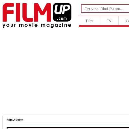
Film
TV
C
FilmUP.com