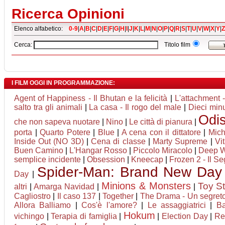
Ricerca Opinioni
Elenco alfabetico:
0-9
|
A
|
B
|
C
|
D
|
E
|
F
|
G
|
H
|
I
|
J
|
K
|
L
|
M
|
N
|
O
|
P
|
Q
|
R
|
S
|
T
|
U
|
V
|
W
|
X
|
Y
|
Z
Cerca:
Titolo film
I FILM OGGI IN PROGRAMMAZIONE:
Agent of Happiness - Il Bhutan e la felicità
|
L'attachment 
salto tra gli animali
|
La casa - Il rogo del male
|
Dieci minu
Odi
che non sapeva nuotare
|
Nino
|
Le città di pianura
|
porta
|
Quarto Potere
|
Blue
|
A cena con il dittatore
|
Mich
Inside Out (NO 3D)
|
Cena di classe
|
Marty Supreme
|
Vi
Buen Camino
|
L'Hangar Rosso
|
Piccolo Miracolo
|
Deep Wa
semplice incidente
|
Obsession
|
Kneecap
|
Frozen 2 - Il Se
Spider-Man: Brand New Day
Day
|
Minions & Monsters
Toy St
altri
|
Amarga Navidad
|
|
Cagliostro
|
Il caso 137
|
Together
|
The Drama - Un segret
Allora Balliamo
|
Cos'è l'amore?
|
Le assaggiatrici
|
B
Hokum
vichingo
|
Terapia di famiglia
|
|
Election Day
|
Re