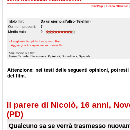
HomePage
|
Elenco alfabetico
Titolo film:
Da un giorno all'altro (Telefilm)
Opinioni presenti:
7
Media Voto:
9
-
Leggi tutte le opinioni su questo film
Aggiungi la tua opinione su questo film
Altre risorse sul film:
Trailer, Scheda, Recensione,
Opinioni
, Soundtrack, Speciale.
Attenzione: nei testi delle seguenti opinioni, potresti 
del film.
Il parere di Nicolò, 16 anni, N
(PD)
Qualcuno sa se verrà trasmesso nuova