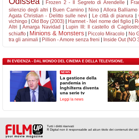
Odissea
|
Frozen 2 - Il Segreto di Arendelle
|
Fra
silenzio degli altri
|
Buen Camino
|
Nino
|
Allora Balliamo
Agata Christian - Delitto sulle nevi
|
Le città di pianura
|
vichingo
|
Old Boy (2003)
|
Hamnet - Nel nome del figlio
|
Re
Altri
|
Amarga Navidad
|
Lupin III: Il castello di Cagliostr
Minions & Monsters
schiaffo
|
|
Piccolo Miracolo
|
No 
tra gli animali
|
Pillion - Amore senza freni
|
Inside Out (NO 
IN EVIDENZA - DAL MONDO DEL CINEMA E DELLA TELEVISIONE.
NEWS
La gestione della
pandemia in
Inghilterra diventa
una serie tv
Leggi la news
Tutti i diritti riservati
R Digital non è responsabile ad alcun titolo dei contenuti dei siti l