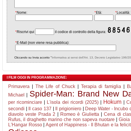
*
Nome:
*
Età:
*
Località:
*
Riscrivi qui
il codice di controllo della figura:
*
E-Mail (non viene resa pubblica):
Cliccando su Invia accetto "
Informativa ai sensi dell'Art. 13, Decreto Legislativo 196/2
I FILM OGGI IN PROGRAMMAZIONE:
Primavera
|
The Life of Chuck
|
Terapia di famiglia
|
B
Spider-Man: Brand New D
Michael
|
Hokum
per ricominciare
|
L'isola dei ricordi (2025)
|
|
Co
secondi
|
Il caso 137
|
Il prigioniero
|
Deep Water - Incubo d
diavolo veste Prada 2
|
Romeo è Giulietta
|
Cena di cla
Rufus, il draghetto marino che non sapeva nuotare
|
Gioia
L'Hangar Rosso
|
Agent of Happiness - Il Bhutan e la felici