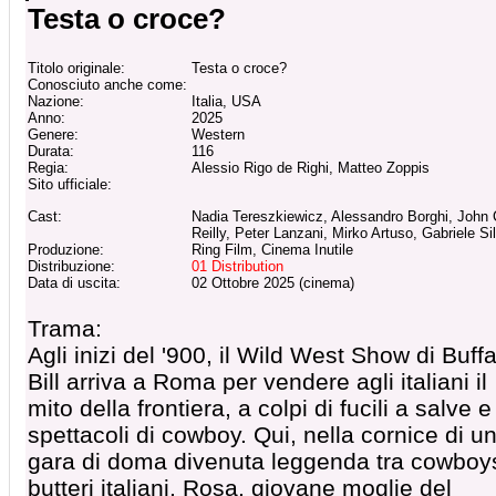
Testa o croce?
Titolo originale:
Testa o croce?
Conosciuto anche come:
Nazione:
Italia, USA
Anno:
2025
Genere:
Western
Durata:
116
Regia:
Alessio Rigo de Righi, Matteo Zoppis
Sito ufficiale:
Cast:
Nadia Tereszkiewicz, Alessandro Borghi, John 
Reilly, Peter Lanzani, Mirko Artuso, Gabriele Sil
Produzione:
Ring Film, Cinema Inutile
Distribuzione:
01 Distribution
Data di uscita:
02 Ottobre 2025 (cinema)
Trama:
Agli inizi del '900, il Wild West Show di Buffa
Bill arriva a Roma per vendere agli italiani il
mito della frontiera, a colpi di fucili a salve e
spettacoli di cowboy. Qui, nella cornice di u
gara di doma divenuta leggenda tra cowboy
butteri italiani, Rosa, giovane moglie del