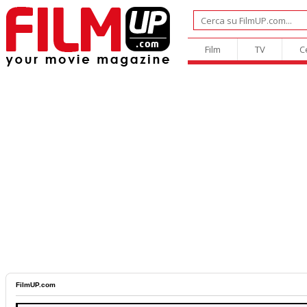
Film
TV
C
FilmUP.com