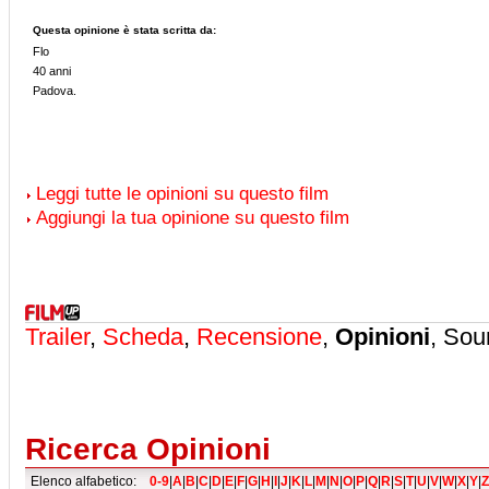
Questa opinione è stata scritta da:
Flo
40 anni
Padova.
Leggi tutte le opinioni su questo film
Aggiungi la tua opinione su questo film
Trailer
,
Scheda
,
Recensione
,
Opinioni
, Sou
Ricerca Opinioni
Elenco alfabetico:
0-9
|
A
|
B
|
C
|
D
|
E
|
F
|
G
|
H
|
I
|
J
|
K
|
L
|
M
|
N
|
O
|
P
|
Q
|
R
|
S
|
T
|
U
|
V
|
W
|
X
|
Y
|
Z