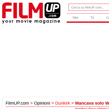
Film
TV
C
FilmUP.com
>
Opinioni
>
Dunkirk
>
Mancava solo W
HomePage
|
Elenco alfabetico