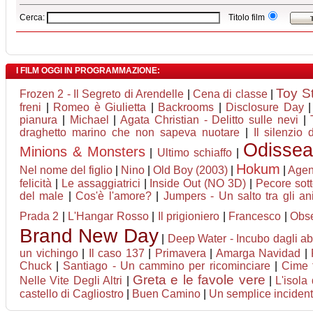
Cerca:
Titolo film
I FILM OGGI IN PROGRAMMAZIONE:
Toy S
Frozen 2 - Il Segreto di Arendelle
|
Cena di classe
|
freni
|
Romeo è Giulietta
|
Backrooms
|
Disclosure Day
pianura
|
Michael
|
Agata Christian - Delitto sulle nevi
|
draghetto marino che non sapeva nuotare
|
Il silenzio d
Odisse
Minions & Monsters
|
Ultimo schiaffo
|
Hokum
Nel nome del figlio
|
Nino
|
Old Boy (2003)
|
|
Agent
felicità
|
Le assaggiatrici
|
Inside Out (NO 3D)
|
Pecore sott
del male
|
Cos'è l'amore?
|
Jumpers - Un salto tra gli an
Prada 2
|
L'Hangar Rosso
|
Il prigioniero
|
Francesco
|
Obs
Brand New Day
|
Deep Water - Incubo dagli ab
un vichingo
|
Il caso 137
|
Primavera
|
Amarga Navidad
|
Chuck
|
Santiago - Un cammino per ricominciare
|
Cime 
Greta e le favole vere
Nelle Vite Degli Altri
|
|
L'isola 
castello di Cagliostro
|
Buen Camino
|
Un semplice inciden