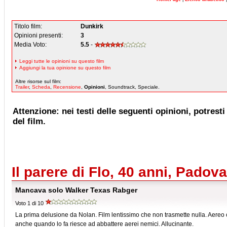
Titolo film:
Dunkirk
Opinioni presenti:
3
Media Voto:
5.5
-
Leggi tutte le opinioni su questo film
Aggiungi la tua opinione su questo film
Altre risorse sul film:
Trailer
,
Scheda
,
Recensione
,
Opinioni
, Soundtrack, Speciale.
Attenzione: nei testi delle seguenti opinioni, potresti 
del film.
Il parere di Flo, 40 anni, Padova
Mancava solo Walker Texas Rabger
Voto 1 di 10
La prima delusione da Nolan. Film lentissimo che non trasmette nulla. Aereo 
anche quando lo fa riesce ad abbattere aerei nemici. Allucinante.