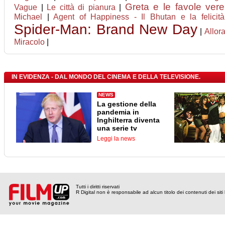
Greta e le favole vere
Vague
|
Le città di pianura
|
Michael
|
Agent of Happiness - Il Bhutan e la felicità
Spider-Man: Brand New Day
|
Allor
Miracolo
|
IN EVIDENZA - DAL MONDO DEL CINEMA E DELLA TELEVISIONE.
NEWS
La gestione della
pandemia in
Inghilterra diventa
una serie tv
Leggi la news
Tutti i diritti riservati
R Digital non è responsabile ad alcun titolo dei contenuti dei siti l