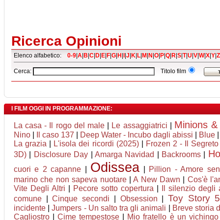
Ricerca Opinioni
Elenco alfabetico:
0-9
|
A
|
B
|
C
|
D
|
E
|
F
|
G
|
H
|
I
|
J
|
K
|
L
|
M
|
N
|
O
|
P
|
Q
|
R
|
S
|
T
|
U
|
V
|
W
|
X
|
Y
|
Z
Cerca:
Titolo film
I FILM OGGI IN PROGRAMMAZIONE:
Minions &
La casa - Il rogo del male
|
Le assaggiatrici
|
Nino
|
Il caso 137
|
Deep Water - Incubo dagli abissi
|
Blue
La grazia
|
L'isola dei ricordi (2025)
|
Frozen 2 - Il Segreto
H
3D)
|
Disclosure Day
|
Amarga Navidad
|
Backrooms
|
Odissea
cuori e 2 capanne
|
|
Pillion - Amore sen
marino che non sapeva nuotare
|
A New Dawn
|
Cos'è l'
Vite Degli Altri
|
Pecore sotto copertura
|
Il silenzio degli a
Toy Story 
comune
|
Cinque secondi
|
Obsession
|
incidente
|
Jumpers - Un salto tra gli animali
|
Breve storia 
Cagliostro
|
Cime tempestose
|
Mio fratello è un vichingo