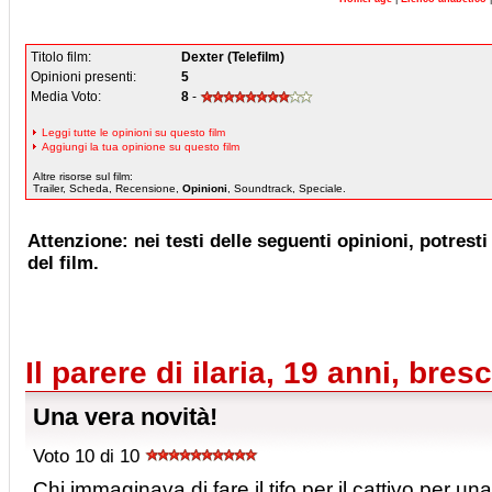
Titolo film:
Dexter (Telefilm)
Opinioni presenti:
5
Media Voto:
8
-
Leggi tutte le opinioni su questo film
Aggiungi la tua opinione su questo film
Altre risorse sul film:
Trailer, Scheda, Recensione,
Opinioni
, Soundtrack, Speciale.
Attenzione: nei testi delle seguenti opinioni, potresti 
del film.
Il parere di ilaria, 19 anni, bres
Una vera novità!
Voto 10 di 10
Chi immaginava di fare il tifo per il cattivo per una