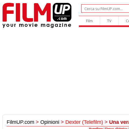
Film
TV
C
FilmUP.com
>
Opinioni
>
Dexter (Telefilm)
>
Una ver
HomePage
|
Elenco alfabetico